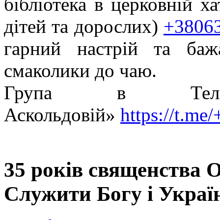
бібліотека в церковній х
дітей та дорослих)
+3806
гарний настрій та ба
смаколики до чаю.
Група в Теле
Аскольдовій»
https://t.m
35 років священства 
Служити Богу і Украї