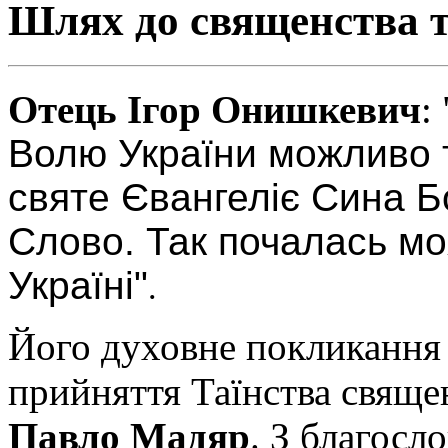
Шлях до священства та
Отець Ігор Онишкевич
: 
Волю України можливо ті
святе Євангеліє Сина Б
Слово. Так почалась мо
Україні"
.
Його духовне покликання 
прийняття Таїнства свяще
Павло Мадяр
. З благосл