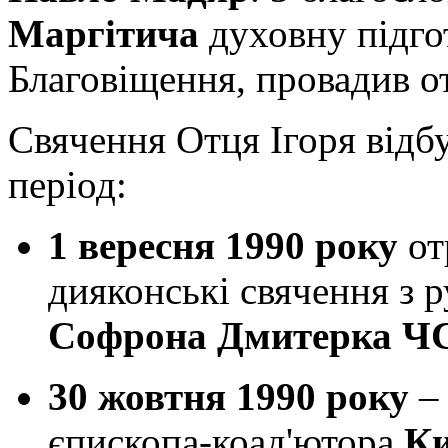
Маргітича
духовну підго
Благовіщення, провадив 
Свячення Отця Ігоря від
період:
1 вересня 1990 року
от
дияконські свячення з 
Софрона Дмитерка Ч
30 жовтня 1990 року
єпископа-коад'ютора
Ки