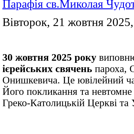
Парафія св.Миколая Чудо
Вівторок, 21 жовтня 2025,
30 жовтня 2025 року
виповн
ієрейських свячень
пароха, 
Онишкевича. Це ювілейний ча
Його покликання та невтомне 
Греко-Католицькій Церкві та У