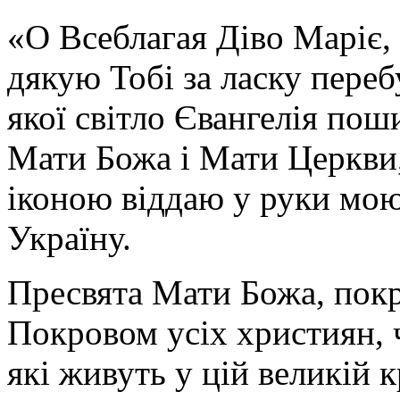
«О Всеблагая Діво Маріє,
дякую Тобі за ласку перебу
якої світло Євангелія поши
Мати Божа і Мати Церкви
іконою віддаю у руки мою
Україну.
Пресвята Мати Божа, пок
Покровом усіх християн, ч
які живуть у цій великій к