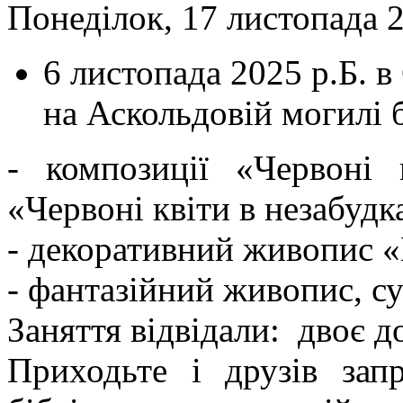
Понеділок, 17 листопада 2
6 листопада 2025 р.Б. в
на Аскольдовій могилі б
- композиції «Червоні 
«Червоні квіти в незабудк
- декоративний живопис «К
- фантазійний живопис, с
Заняття відвідали: двоє д
Приходьте і друзів зап