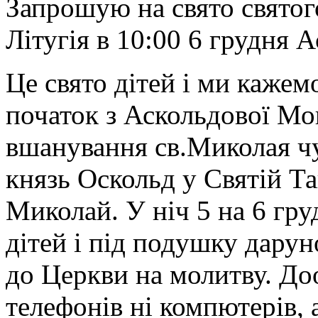
Запрошую на свято святог
Літугія в 10:00 6 грудня 
Це свято дітей і ми кажем
початок з Аскольдової Мо
вшанування св.Миколая чу
князь Оскольд у Святій Т
Миколай. У ніч 5 на 6 гр
дітей і під подушку дарун
до Церкви на молитву. Доо
телефонів ні компютерів, 