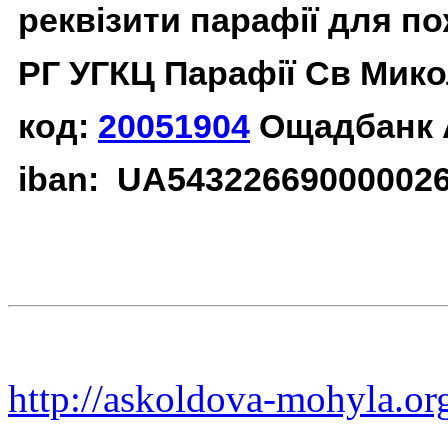
реквізити парафії для п
РГ УГКЦ Парафії Св Мико
код:
20051904
Ощадбанк 
iban: UA54322669000002
http://askoldova-mohyla.or