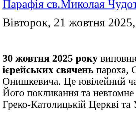
Парафія св.Миколая Чудо
Вівторок, 21 жовтня 2025,
30 жовтня 2025 року
виповн
ієрейських свячень
пароха, 
Онишкевича. Це ювілейний ча
Його покликання та невтомне 
Греко-Католицькій Церкві та У