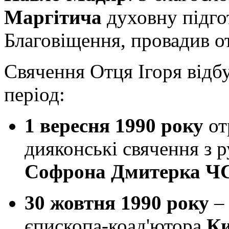
Маргітича
духовну підго
Благовіщення, провадив 
Свячення Отця Ігоря від
період:
1 вересня 1990 року
от
дияконські свячення з 
Софрона Дмитерка Ч
30 жовтня 1990 року
єпископа-коад'ютора
Ки