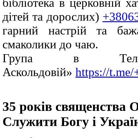
бібліотека в церковній х
дітей та дорослих)
+3806
гарний настрій та ба
смаколики до чаю.
Група в Теле
Аскольдовій»
https://t.m
35 років священства 
Служити Богу і Украї