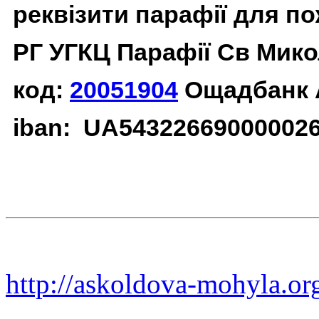
реквізити парафії для п
РГ УГКЦ Парафії Св Мико
код:
20051904
Ощадбанк 
iban: UA54322669000002
http://askoldova-mohyla.or