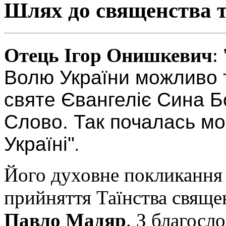
Шлях до священства та
Отець Ігор Онишкевич
: 
Волю України можливо ті
святе Євангеліє Сина Б
Слово. Так почалась мо
Україні"
.
Його духовне покликання 
прийняття Таїнства свяще
Павло Мадяр
. З благосл