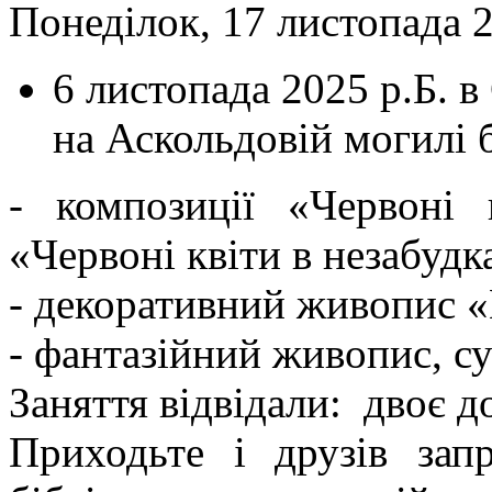
Понеділок, 17 листопада 2
6 листопада 2025 р.Б. в
на Аскольдовій могилі б
- композиції «Червоні 
«Червоні квіти в незабудк
- декоративний живопис «К
- фантазійний живопис, с
Заняття відвідали: двоє д
Приходьте і друзів зап