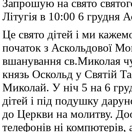
Запрошую на свято святог
Літугія в 10:00 6 грудня 
Це свято дітей і ми кажем
початок з Аскольдової Мо
вшанування св.Миколая чу
князь Оскольд у Святій Т
Миколай. У ніч 5 на 6 гр
дітей і під подушку дарун
до Церкви на молитву. Доо
телефонів ні компютерів, 