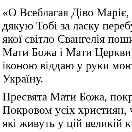
«О Всеблагая Діво Маріє,
дякую Тобі за ласку перебу
якої світло Євангелія поши
Мати Божа і Мати Церкви
іконою віддаю у руки мою
Україну.
Пресвята Мати Божа, пок
Покровом усіх християн, ч
які живуть у цій великій к