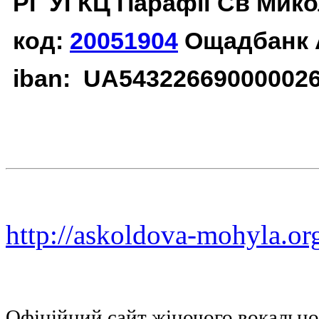
РГ УГКЦ Парафії Св Мико
код:
20051904
Ощадбанк 
iban: UA54322669000002
http://askoldova-mohyla.or
Офіційний сайт жіночого вокальн