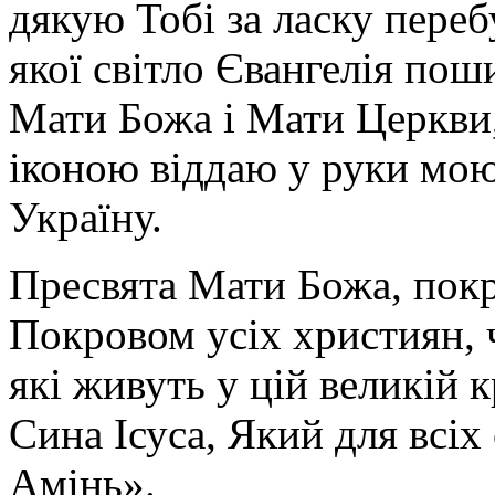
дякую Тобі за ласку перебу
якої світло Євангелія поши
Мати Божа і Мати Церкви
іконою віддаю у руки мою
Україну.
Пресвята Мати Божа, пок
Покровом усіх християн, ч
які живуть у цій великій к
Сина Ісуса, Який для всі
Амінь».