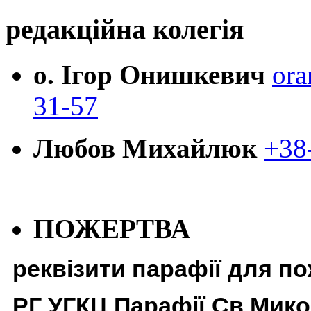
редакційна колегія
о. Ігор Онишкевич
ora
31-57
Любов Михайлюк
+38
ПОЖЕРТВА
реквізити парафії для п
РГ УГКЦ Парафії Св Мико