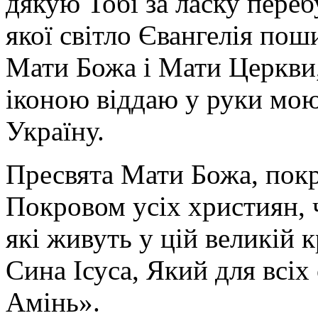
дякую Тобі за ласку перебу
якої світло Євангелія поши
Мати Божа і Мати Церкви
іконою віддаю у руки мою
Україну.
Пресвята Мати Божа, пок
Покровом усіх християн, ч
які живуть у цій великій к
Сина Ісуса, Який для всі
Амінь».