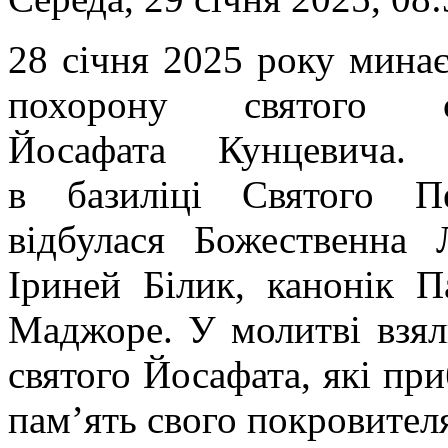
28 січня 2025 року минає
похорону святого св
Йосафата Кунцевича.
в базиліці Святого П
відбулася Божественна 
Іриней Білик, канонік П
Маджоре. У молитві взял
святого Йосафата, які пр
пам’ять свого покровител