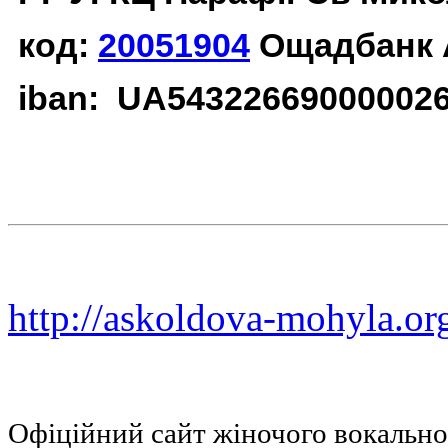
код:
20051904
Ощадбанк 
iban: UA54322669000002
http://askoldova-mohyla.or
Офіційний сайт жіночого вокальн