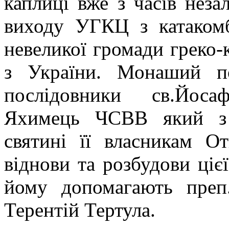
каплиці вже з часів неза
виходу УГКЦ з катакомб
невеликої громади греко-к
з України. Монаший п
послідовники св.Йоса
Яхимець ЧСВВ який з 
святині її власникам О
віднови та розбудови цієї
йому допомагають преп
Терентій Тертула.