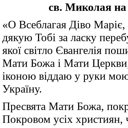
св. Миколая на
«О Всеблагая Діво Маріє,
дякую Тобі за ласку перебу
якої світло Євангелія поши
Мати Божа і Мати Церкви
іконою віддаю у руки мою
Україну.
Пресвята Мати Божа, пок
Покровом усіх християн, ч