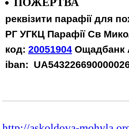
ПОЖЕРТВА
реквізити парафії для п
РГ УГКЦ Парафії Св Мико
код:
20051904
Ощадбанк 
iban: UA54322669000002
http://askoldova-mohyla.or