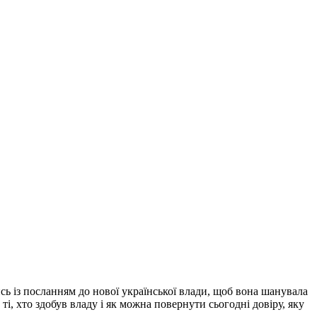
сь із посланням до нової української влади, щоб вона шанувала
і, хто здобув владу і як можна повернути сьогодні довіру, яку