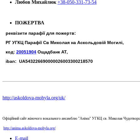
Любов Михайлюк
+38-050-331-73-54
ПОЖЕРТВА
реквізити парафії для пожертв:
РГ УГКЦ Парафії Св Миколая на Аскольдовій Могилі,
код:
20051904
Ощадбанк АТ,
iban: UA543226690000026003300218570
http://askoldova-mohyla.org/uk/
Офіційний сайт жіночого вокального ансамблю "Аніма" УГКЦ св. Миколая Чудотворц
http://anima.askoldova-mohyla.org/
E-mail