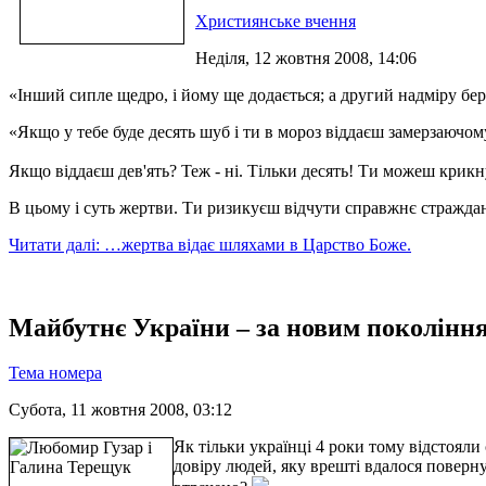
Християнське вчення
Неділя, 12 жовтня 2008, 14:06
«Інший сипле щедро, і йому ще додається; а другий надміру бере
«Якщо у тебе буде десять шуб і ти в мороз віддаєш замерзаючом
Якщо віддаєш дев'ять? Теж - ні. Тільки десять! Ти можеш крикн
В цьому і суть жертви. Ти ризикуєш відчути справжнє стражда
Читати далі: …жертва відає шляхами в Царство Боже.
Майбутнє України – за новим поколінн
Тема номера
Субота, 11 жовтня 2008, 03:12
Як тільки українці 4 роки тому відстояли
довіру людей, яку врешті вдалося поверну