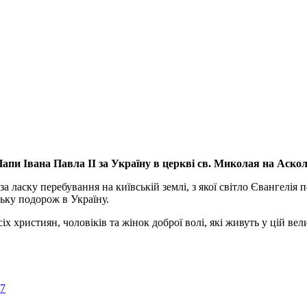
апи Івана Павла ІІ за Україну
в церкві св. Миколая на Аско
а ласку перебування на київській землі, з якої світло Євангелія 
ьку подорож в Україну.
ристиян, чоловіків та жінок доброї волі, які живуть у цій велик
57