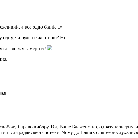
жливий, а все одно бідніє...»
у одну, чи буде це жертвою? Ні.
ути: але ж я замерзну!
ння.
ям
 свободу і право вибору, Ви, Ваше Блаженство, одразу ж звернули
ти після радянської системи. Чому до Ваших слів не дослухались т