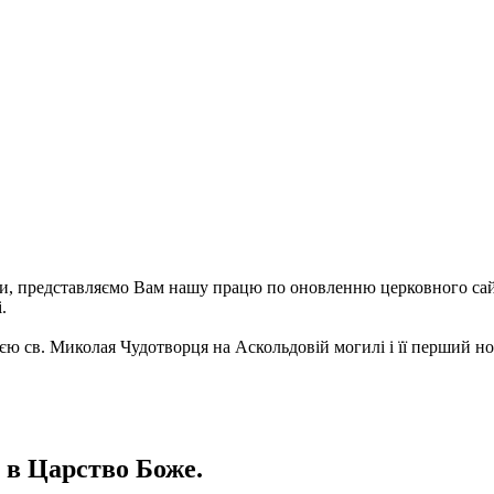
стри, представляємо Вам нашу працю по оновленню церковного са
і.
єю св. Миколая Чудотворця на Аскольдовій могилі і її перший но
 в Царство Боже.