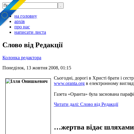
на головну
архів
про нас
написати листа
Слово від Редакції
Колонка редактора
Понеділок, 13 жовтня 2008, 01:15
Сьогодні, дорогі в Христі брати і се
www.oranta.org
в електронному вигляд
Газета «Оранта» була заснована парафі
Читати далі: Слово від Редакції
…жертва відає шляхами