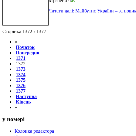
втрачено?
Читати далі: Майбутнє України – за нови
Сторінка 1372 з 1377
«
Початок
Попередня
1371
1372
1373
1374
1375
1376
1377
Наступна
Кінець
»
у номері
Колонка редактора