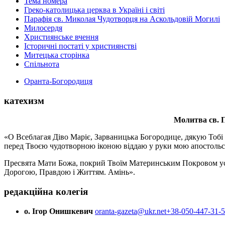
Тема номера
Греко-католицька церква в Україні і світі
Парафія св. Миколая Чудотворця на Аскольдовій Могилі
Милосердя
Християнське вчення
Історичні постаті у християнстві
Митецька сторінка
Спільнота
Оранта-Богородиця
катехизм
Молитва св.
П
«О Всеблагая Діво Маріє, Зарваницька Богородице, дякую Тобі з
перед Твоєю чудотворною іконою віддаю у руки мою апостольс
Пресвята Мати Божа, покрий Твоїм Материнським Покровом усіх х
Дорогою, Правдою і Життям. Амінь».
редакційна колегія
о. Ігор Онишкевич
oranta-gazeta@ukr.net
+38-050-447-31-