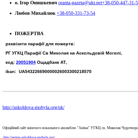
о. Ігор Онишкевич
oranta-gazeta@ukr.net
+38-050-447-31-
Любов Михайлюк
+38-050-331-73-54
ПОЖЕРТВА
реквізити парафії для пожертв:
РГ УГКЦ Парафії Св Миколая на Аскольдовій Могилі,
код:
20051904
Ощадбанк АТ,
iban: UA543226690000026003300218570
http://askoldova-mohyla.org/uk/
Офіційний сайт жіночого вокального ансамблю "Аніма" УГКЦ св. Миколая Чудотворц
http://anima.askoldova-mohyla.org/