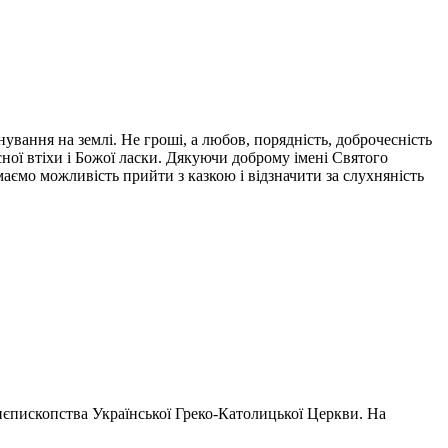
вання на землі. Не гроші, а любов, порядність, доброчесність
сної втіхи і Божої ласки. Дякуючи доброму імені Святого
маємо можливість прийти з казкою і відзначити за слухняність
иєпископства Української Греко-Католицької Церкви. На