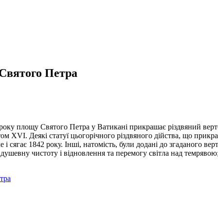
 Святого Петра
року площу Святого Петра у Ватикані прикрашає різдвяний верте
м ХVІ. Деякі статуї цьогорічного різдвяного дійства, що прикр
 і сягає 1842 року. Інші, натомість, були додані до згаданого ве
ушевну чистоту і відновлення та перемогу світла над темрявою; 
етра