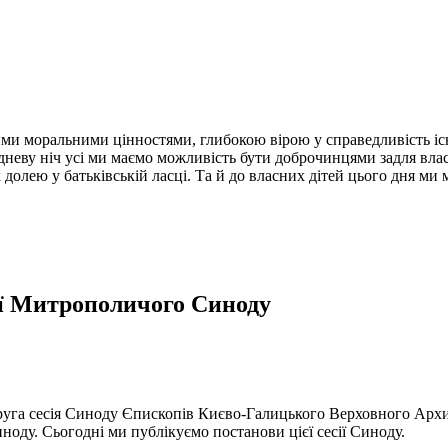
и моральними цінностями, глибокою вірою у справедливість існу
рудневу ніч усі ми маємо можливість бути доброчинцями задля вла
олею у батьківській ласці. Та й до власних дітей цього дня ми 
ії Митрополичого Синоду
друга сесія Синоду Єпископів Києво-Галицького Верховного Арх
ноду. Сьогодні ми публікуємо постанови цієї сесії Синоду.