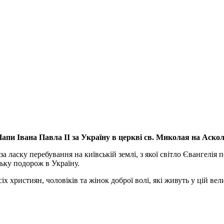
апи Івана Павла ІІ за Україну
в церкві св. Миколая на Аско
а ласку перебування на київській землі, з якої світло Євангелія 
ьку подорож в Україну.
ристиян, чоловіків та жінок доброї волі, які живуть у цій велик