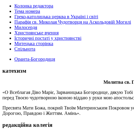
Колонка редактора
Тема номера
Греко-католицька церква в Україні і світі
Парафія св. Миколая Чудотворця на Аскольдовій Могилі
Милосердя
Християнське вчення
Історичні постаті у християнстві
Митецька сторінка
Спільнота
Оранта-Богородиця
катехизм
Молитва св.
П
«О Всеблагая Діво Маріє, Зарваницька Богородице, дякую Тобі з
перед Твоєю чудотворною іконою віддаю у руки мою апостольс
Пресвята Мати Божа, покрий Твоїм Материнським Покровом усіх х
Дорогою, Правдою і Життям. Амінь».
редакційна колегія