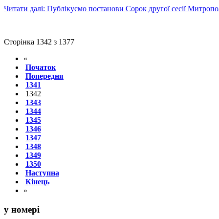
Читати далі: Публікуємо постанови Сорок другої сесії Митроп
Сторінка 1342 з 1377
«
Початок
Попередня
1341
1342
1343
1344
1345
1346
1347
1348
1349
1350
Наступна
Кінець
»
у номері