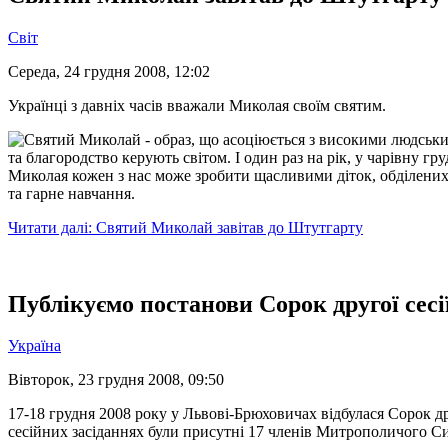
Світ
Середа, 24 грудня 2008, 12:02
Українці з давніх часів вважали Миколая своїм святим.
Святий Миколай - образ, що асоціюється з високими людським
та благородство керують світом. І один раз на рік, у чарівну г
Миколая кожен з нас може зробити щасливими діток, обділених д
та гарне навчання.
Читати далі: Святий Миколай завітав до Штутгарту
Публікуємо постанови Сорок другої сес
Україна
Вівторок, 23 грудня 2008, 09:50
17-18 грудня 2008 року у Львові-Брюховичах відбулася Сорок 
сесійних засіданнях були присутні 17 членів Митрополичого Си