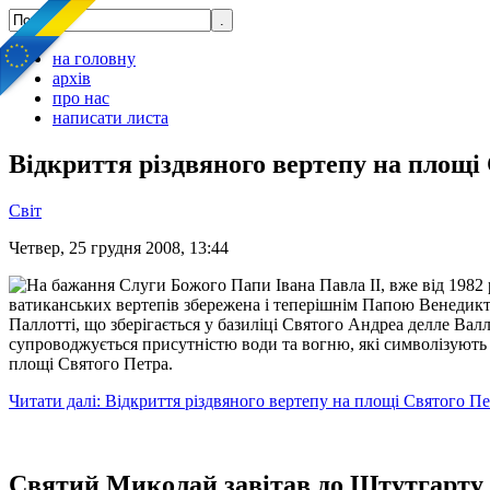
на головну
архів
про нас
написати листа
Відкриття різдвяного вертепу на площі
Світ
Четвер, 25 грудня 2008, 13:44
На бажання Слуги Божого Папи Івана Павла ІІ, вже від 1982 
ватиканських вертепів збережена і теперішнім Папою Венедикто
Паллотті, що зберігається у базиліці Святого Андреа делле Валле
супроводжується присутністю води та вогню, які символізують д
площі Святого Петра.
Читати далі: Відкриття різдвяного вертепу на площі Святого П
Святий Миколай завітав до Штутгарту