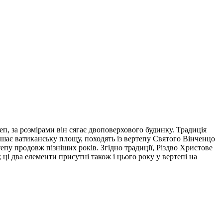
п, за розмірами він сягає двоповерхового будинку. Традиція
ашає ватиканську площу, походять із вертепу Святого Вінченцо
ртепу продовж пізніших років. Згідно традиції, Різдво Христове
ці два елементи присутні також і цього року у вертепі на