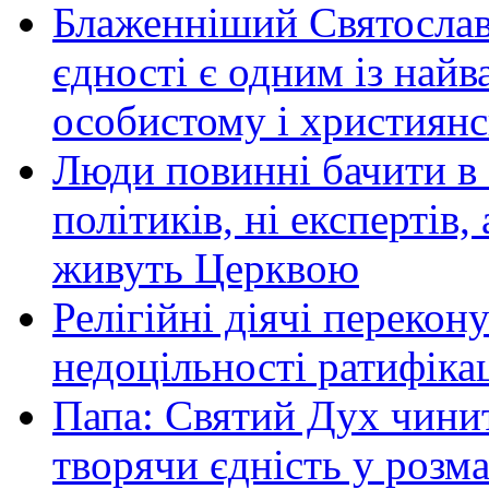
Блаженніший Святослав:
єдності є одним із найв
особистому і християн
Люди повинні бачити в 
політиків, ні експертів,
живуть Церквою
Релігійні діячі перекон
недоцільності ратифікац
Папа: Святий Дух чини
творячи єдність у розма