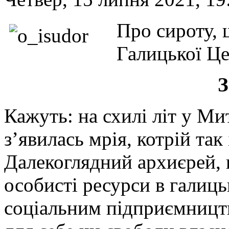
Про сироту, 
Галицької Ц
З
Кажуть: на схилі літ у М
з’явилась мрія, котрій так
Далекоглядний архиєрей, 
особисті ресурси в галиць
соціальним підприємницт