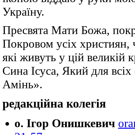
Україну.
Пресвята Мати Божа, пок
Покровом усіх християн, ч
які живуть у цій великій к
Сина Ісуса, Який для всі
Амінь».
редакційна колегія
о. Ігор Онишкевич
ora