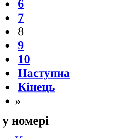
6
7
8
9
10
Наступна
Кінець
»
у номері