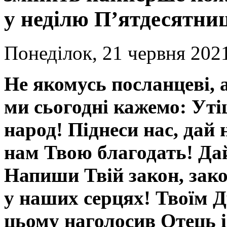
у неділю П’ятдесятниц
Понеділок, 21 червня 2021
Не якомусь посланцеві, 
ми сьогодні кажемо: Уті
народ! Піднеси нас, дай 
нам Твою благодать! Дай
Напиши Твій закон, зако
у наших серцях! Твоїм Д
цьому наголосив Отець