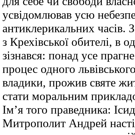
для себе чи свободи власн
усвідомлював усю небезп
антиклерикальних часів. З
з Крехівської обителі, в о
зізнався: понад усе прагн
процес одного львівськог
владики, прожив святе жит
стати моральним прикладо
Ім’я того праведника: Іси
Митрополит Андрей насті