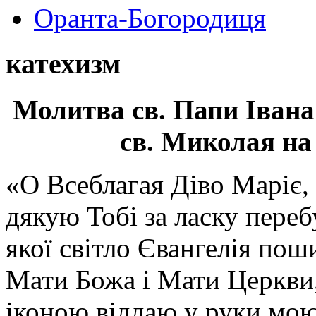
Оранта-Богородиця
катехизм
Молитва св.
Папи Івана
св. Миколая на
«О Всеблагая Діво Маріє,
дякую Тобі за ласку перебу
якої світло Євангелія поши
Мати Божа і Мати Церкви
іконою віддаю у руки мою