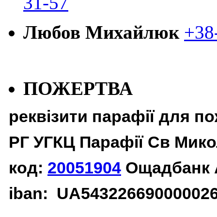
31-57
Любов Михайлюк
+38
ПОЖЕРТВА
реквізити парафії для п
РГ УГКЦ Парафії Св Мико
код:
20051904
Ощадбанк 
iban: UA54322669000002