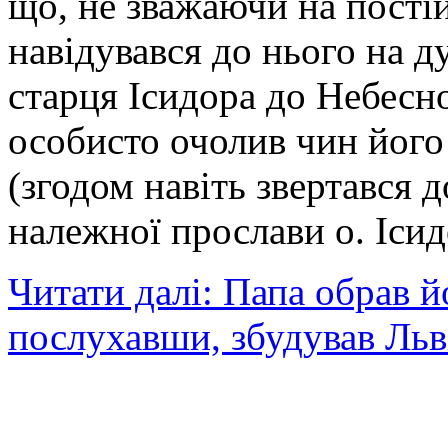
що, не зважаючи на постій
навідувався до нього на д
старця Ісидора до Небесн
особисто очолив чин йог
(згодом навіть звертався 
належної прослави о. Ісид
Читати далі: Папа обрав йо
послухавши, збудував Льв