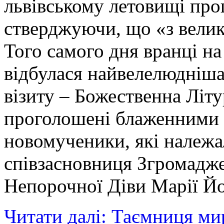
львівському летовищі про
стверджуючи, що «з вели
Того самого дня вранці на
відбулася найвелелюдніша
візиту – Божественна Літур
проголошені блаженними 
новомученики, які належал
співзасновниця Згромадж
Непорочної Діви Марії Й
Читати далі: Таємниця мир