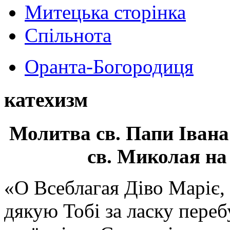
Митецька сторінка
Спільнота
Оранта-Богородиця
катехизм
Молитва св.
Папи Івана
св. Миколая на
«О Всеблагая Діво Маріє,
дякую Тобі за ласку перебу