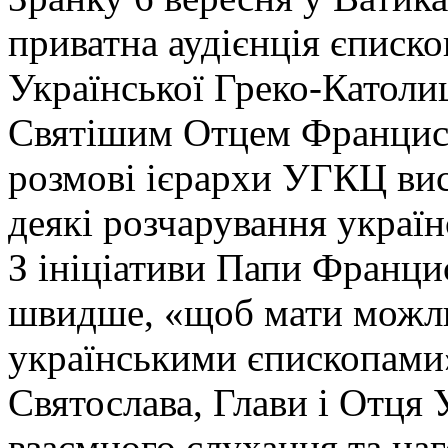
приватна аудієнція єписк
Української Греко-Католиц
Святішим Отцем Франциск
розмові ієрархи УГКЦ вис
деякі розчарування україн
З ініціативи Папи Францис
швидше, «щоб мати можли
українськими єпископами
Святослава, Глави і Отця 
взаємного слухання та на