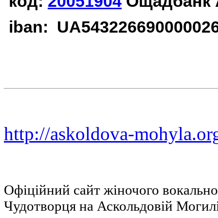
код:
20051904
Ощадбанк 
iban: UA54322669000002
http://askoldova-mohyla.or
Офіційний сайт жіночого вокальн
Чудотворця на Аскольдовій Могил