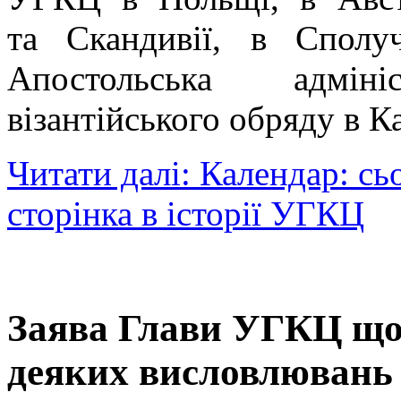
та Скандивії, в Сполу
Апостольська адмін
візантійського обряду в Ка
Читати далі: Календар: сь
сторінка в історії УГКЦ
Заява Глави УГКЦ щод
деяких висловлювань