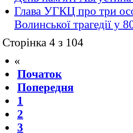
Глава УГКЦ про три ос
Волинської трагедії у 8
Сторінка 4 з 104
«
Початок
Попередня
1
2
3