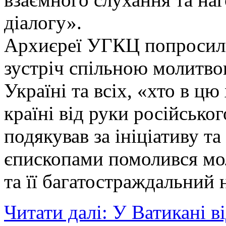
діалогу».
Архиєреї УГКЦ попросил
зустріч спільною молитво
Україні та всіх, «хто в ц
країні від руки російсько
подякував за ініціативу т
єпископами помолився мо
та її багатостраждальний 
Читати далі: У Ватикані в