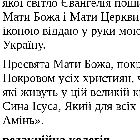
якої світло Євангелія поши
Мати Божа і Мати Церкви
іконою віддаю у руки мою
Україну.
Пресвята Мати Божа, пок
Покровом усіх християн, ч
які живуть у цій великій к
Сина Ісуса, Який для всі
Амінь».
редакційна колегія