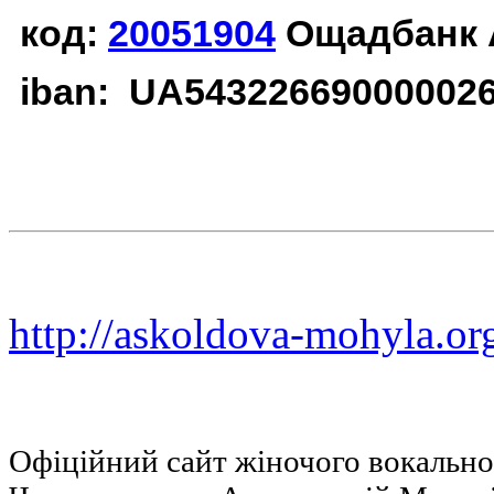
код:
20051904
Ощадбанк 
iban: UA54322669000002
http://askoldova-mohyla.or
Офіційний сайт жіночого вокальн