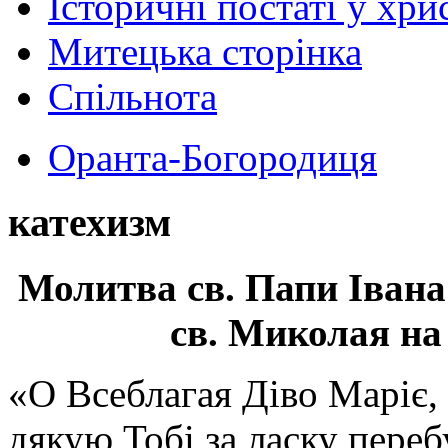
Історичні постаті у хри
Митецька сторінка
Спільнота
Оранта-Богородиця
катехизм
Молитва св.
Папи Івана
св. Миколая на
«О Всеблагая Діво Маріє,
дякую Тобі за ласку перебу