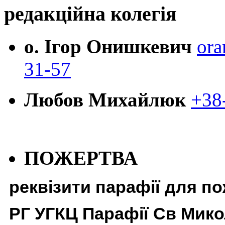
редакційна колегія
о. Ігор Онишкевич
ora
31-57
Любов Михайлюк
+38
ПОЖЕРТВА
реквізити парафії для п
РГ УГКЦ Парафії Св Мико