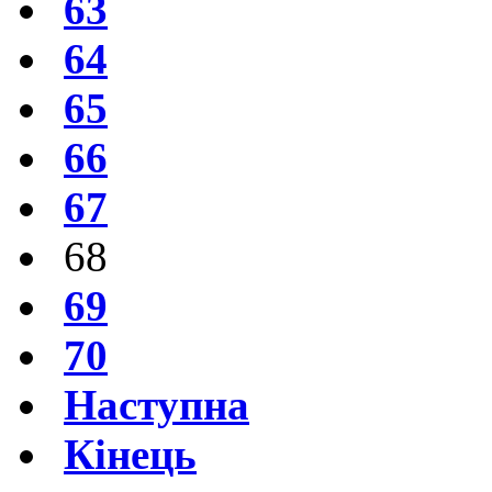
63
64
65
66
67
68
69
70
Наступна
Кінець