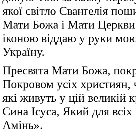
якої світло Євангелія поши
Мати Божа і Мати Церкви
іконою віддаю у руки мою
Україну.
Пресвята Мати Божа, пок
Покровом усіх християн, ч
які живуть у цій великій к
Сина Ісуса, Який для всі
Амінь».