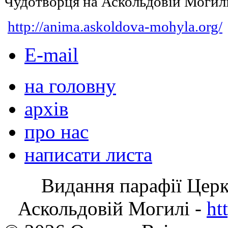
Чудотворця на Аскольдовій Могил
http://anima.askoldova-mohyla.org/
E-mail
на головну
архів
про нас
написати листа
Видання парафії Цер
Аскольдовій Могилі -
ht