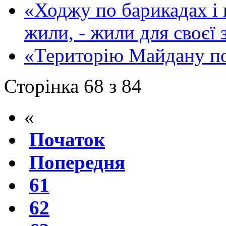
«Ходжу по барикадах і
жили, - жили для своєї 
«Територію Майдану п
Сторінка 68 з 84
«
Початок
Попередня
61
62