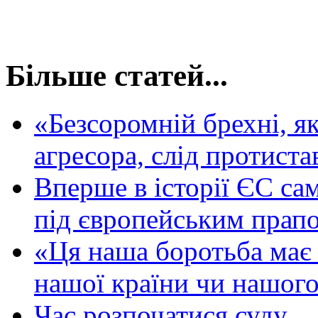
Більше статей...
«Безсоромній брехні, 
агресора, слід протиста
Вперше в історії ЄС сам
під європейським прап
«Ця наша боротьба має 
нашої країни чи нашого
Час розпочатися суду