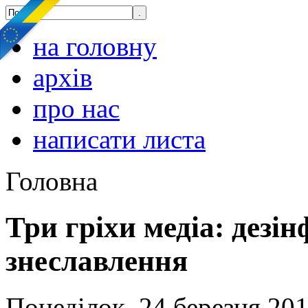
на головну
архів
про нас
написати листа
Головна
Три гріхи медіа: дезі
знеславлення
Понеділок, 24 березня 201