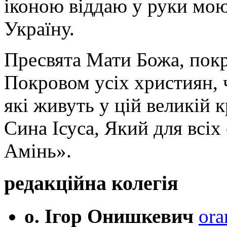
іконою віддаю у руки мою
Україну.
Пресвята Мати Божа, пок
Покровом усіх християн, ч
які живуть у цій великій к
Сина Ісуса, Який для всі
Амінь».
редакційна колегія
о. Ігор Онишкевич
ora