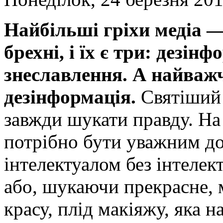
Найбільші гріхи медіа —
брехні, і їх є три: дезін
знеславлення. А найважч
дезінформація.
Святіший 
завжди шукати правду. На 
потрібно бути уважним до
інтелектуалом без інтелек
або, шукаючи прекрасне,
красу, плід макіяжу, яка н