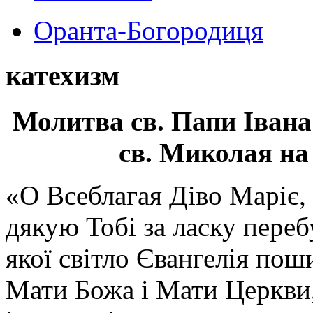
Оранта-Богородиця
катехизм
Молитва св.
Папи Івана
св. Миколая на
«О Всеблагая Діво Маріє,
дякую Тобі за ласку перебу
якої світло Євангелія поши
Мати Божа і Мати Церкви