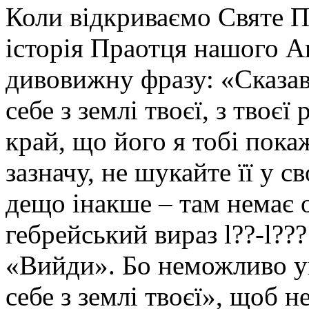
Коли відкриваємо Святе П
історія Праотця нашого А
дивовижну фразу: «Сказав
себе з землі твоєї, з твоєї 
край, що його я тобі покаж
зазначу, не шукайте її у с
дещо інакше – там немає 
гебрейський вираз l??-l??
«Вийди». Бо неможливо у
себе з землі твоєї», щоб 