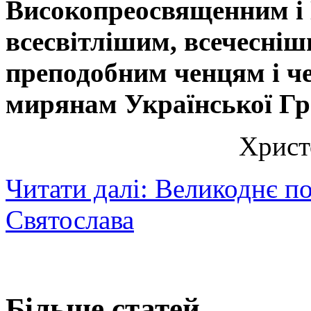
Високопреосвященним і
всесвітлішим, всечесніш
преподобним ченцям і ч
мирянам Української Гр
Христ
Читати далі: Великоднє п
Святослава
Більше статей...