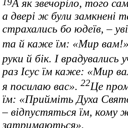
19
А як звечоріло, того са
а две­рі ж були замкнені т
страхались бо юдеїв, – ув
та й каже їм: «Мир вам!
руки й бік. І врадувались 
раз Ісус їм каже: «Мир ва
22
я посилаю вас».
Це пром
їм: «Прийміть Духа Свят
– відпустяться їм, кому
затримаються».