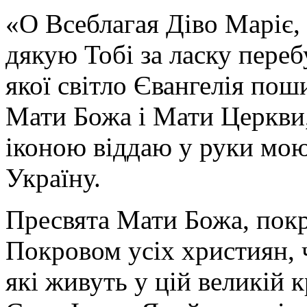
«О Всеблагая Діво Маріє,
дякую Тобі за ласку перебу
якої світло Євангелія поши
Мати Божа і Мати Церкви
іконою віддаю у руки мою
Україну.
Пресвята Мати Божа, пок
Покровом усіх християн, ч
які живуть у цій великій к