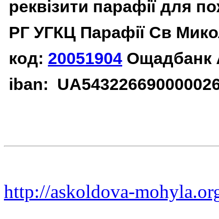
реквізити парафії для п
РГ УГКЦ Парафії Св Мико
код:
20051904
Ощадбанк 
iban: UA54322669000002
http://askoldova-mohyla.or