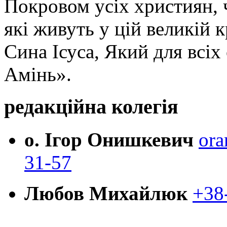
Покровом усіх християн, ч
які живуть у цій великій к
Сина Ісуса, Який для всі
Амінь».
редакційна колегія
о. Ігор Онишкевич
ora
31-57
Любов Михайлюк
+38