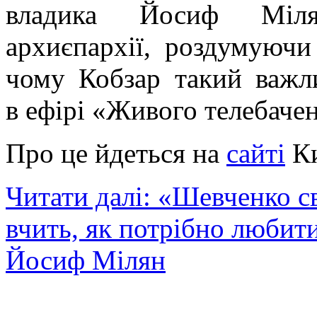
владика Йосиф Мілян
архиєпархії, роздумую
чому Кобзар такий важли
в ефірі «Живого телебаче
Про це йдеться на
сайті
Ки
Читати далі: «Шевченко с
вчить, як потрібно любит
Йосиф Мілян