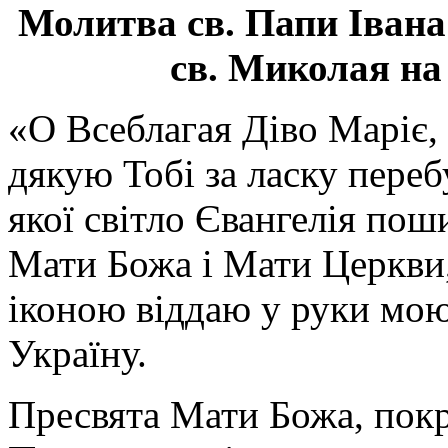
Молитва св.
Папи Івана
св. Миколая на
«О Всеблагая Діво Маріє,
дякую Тобі за ласку перебу
якої світло Євангелія поши
Мати Божа і Мати Церкви
іконою віддаю у руки мою
Україну.
Пресвята Мати Божа, пок