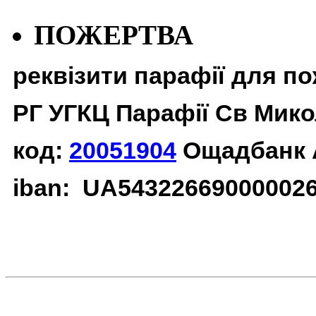
ПОЖЕРТВА
реквізити парафії для п
РГ УГКЦ Парафії Св Мико
код:
20051904
Ощадбанк 
iban: UA54322669000002