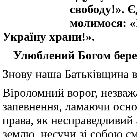
свободу!». 
молимося: «
Україну храни!».
Улюблений Богом
бер
Знову наша Батьківщина в
Віроломний ворог, незваж
запевнення, ламаючи осн
права, як несправедливий 
землю, несучи зі собою см