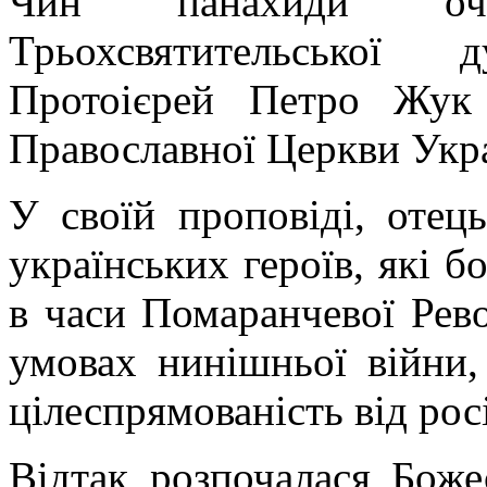
Чин панахиди очо
Трьохсвятительської
Протоієрей Петро Жук 
Православної Церкви Укр
У своїй проповіді, отец
українських героїв, які б
в часи Помаранчевої Рево
умовах нинішньої війни,
цілеспрямованість від рос
Відтак розпочалася Божес