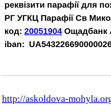
реквізити парафії для п
РГ УГКЦ Парафії Св Мико
код:
20051904
Ощадбанк 
iban: UA54322669000002
http://askoldova-mohyla.or