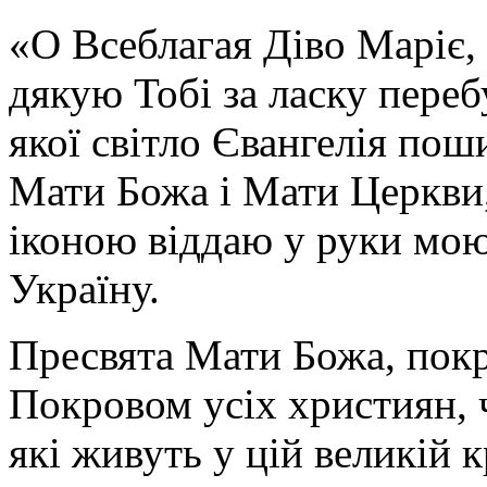
«О Всеблагая Діво Маріє,
дякую Тобі за ласку перебу
якої світло Євангелія поши
Мати Божа і Мати Церкви
іконою віддаю у руки мою
Україну.
Пресвята Мати Божа, пок
Покровом усіх християн, ч
які живуть у цій великій к