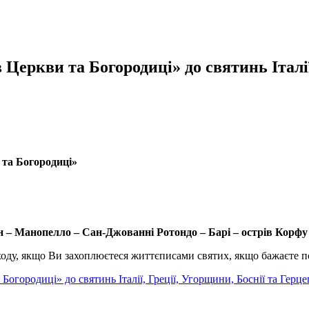
еркви та Богородиці» до святинь Італії,
та Богородиці
»
н –
Манопелло
– Сан-Джованні Ротондо – Барі – острів Корфу
 Сходу, якщо Ви захоплюєтеся життєписами святих, якщо бажаєте 
огородиці» до святинь Італії, Греції, Угорщини, Боснії та Герц