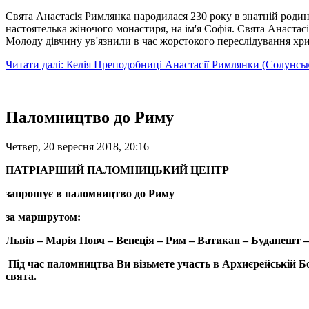
Свята Анастасія Римлянка народилася 230 року в знатній родині 
настоятелька жіночого монастиря, на ім'я Софія. Свята Анастас
Молоду дівчину ув'язнили в час жорстокого переслідування хри
Читати далі: Келія Преподобниці Анастасії Римлянки (Солунськ
Паломництво до Риму
Четвер, 20 вересня 2018, 20:16
ПАТРІАРШИЙ ПАЛОМНИЦЬКИЙ ЦЕНТР
запрошує в паломництво
до
Риму
за маршрутом:
Львів – Марія
Повч
– Венеція – Рим – Ватикан – Будапешт 
Під час паломництва
Ви
візьмете
участь в
Архиєрейській
Бо
свята.