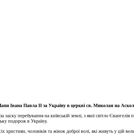
апи Івана Павла ІІ за Україну
в церкві св. Миколая на Аско
а ласку перебування на київській землі, з якої світло Євангелія 
ьку подорож в Україну.
ристиян, чоловіків та жінок доброї волі, які живуть у цій велик