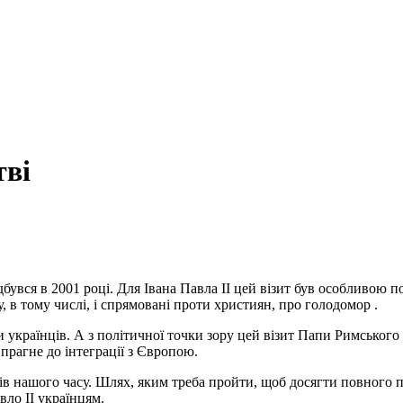
тві
увся в 2001 році. Для Івана Павла II цей візит був особливою п
у, в тому числі, і спрямовані проти християн, про голодомор .
ни українців. А з політичної точки зору цей візит Папи Римського 
прагне до інтеграції з Європою.
ків нашого часу. Шлях, яким треба пройти, щоб досягти повного 
вло II українцям.