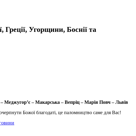
 Греції, Угорщини, Боснії та
 –
Меджугор’є
–
Макарська
–
Вепріц
– Марія
Повч
– Львів
почерпнути Божої благодаті, це паломництво саме для Вас!
еговини