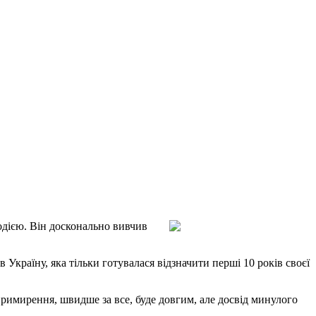
одією. Він
досконально вивчив
в Україну, яка тільки готувалася відзначити перші 10 років своєї
примирення, швидше за все, буде довгим, але досвід минулого