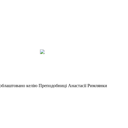
 облаштовано келію Преподобниці Анастасії Римлянки