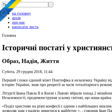
на головну
архів
про нас
написати листа
Головна
Історичні постаті у християнс
Образ, Надія, Життя
Субота, 29 грудня 2018, 11:44
Перший і поки єдиний візит Понтифіка в незалежну Україну відб
історію України, знав про репресії за часів тоталітарного режим
Літургії Івана Павла II в Києві і Львові зібрали понад 2 мільйо
Незалежності, продемонстрував усьому світові, що наша країна 
«Поділ християн на різні конфесії є одним з найбільших викли
дозволяє нам з надією дивитися в майбутнє », - говорив Іван Па