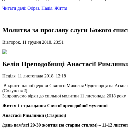
Читати далі: Образ, Надія, Життя
Молитва за прославу слуги Божого єпи
Вівторок, 11 грудня 2018, 23:51
Келія Преподобниці Анастасії Римлянки
Неділя, 11 листопада 2018, 12:18
В крипті нашої церкви Святого Миколая Чудотворця на Асколь
(Солунської).
Запрошуємо вірян до спільної молитви 11 листопада 2018 року
Життя і с
траждання
С
вятої
преподобної мучениці
Анастасії Римлянки
(Старшої)
/день пам’яті 29-30 жовтня (за старим стилем) – 11-12 листоп