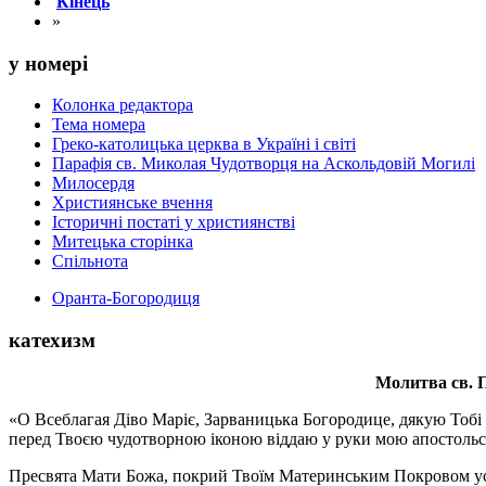
Кінець
»
у номері
Колонка редактора
Тема номера
Греко-католицька церква в Україні і світі
Парафія св. Миколая Чудотворця на Аскольдовій Могилі
Милосердя
Християнське вчення
Історичні постаті у християнстві
Митецька сторінка
Спільнота
Оранта-Богородиця
катехизм
Молитва св.
П
«О Всеблагая Діво Маріє, Зарваницька Богородице, дякую Тобі з
перед Твоєю чудотворною іконою віддаю у руки мою апостольс
Пресвята Мати Божа, покрий Твоїм Материнським Покровом усіх х