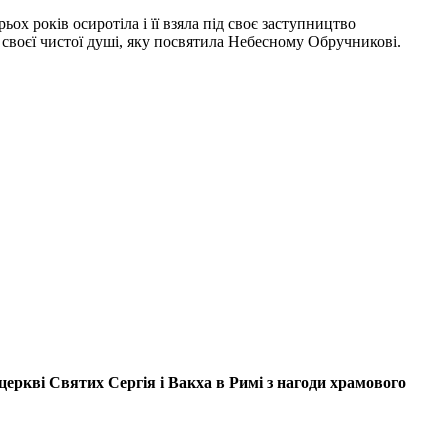
ох років осиротіла і її взяла під своє заступництво
 своєї чистої душі, яку посвятила Небесному Обручникові.
церкві
Святих Сергія і
Вакха
в Римі
з нагоди храмового