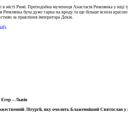
в місті Римі. Преподобна мучениця Анастасія Римлянка у віці трь
ія Римлянка була дуже гарна на вроду та ще більше ясніла красою
стиян за правління імператора Декія.
ої).
–
Егер
– Львів
жественній Літургії
, яку очолить
Блаженніший
Святослав
у 