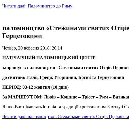
Читати далі: Паломництво до Риму
паломництво «Стежинами святих Отців Ц
Герцеговини
Четвер, 20 вересня 2018, 20:14
ПАТРІАРШИЙ ПАЛОМНИЦЬКИЙ ЦЕНТР
запрошує в паломництво
«
Стежинами святих Отців Церкви 
до святинь
Італії, Греції, Угорщини, Боснії та Герцеговини
ПЕРІОД: 03-12 жовтня (10 днів)
За
МАРШРУТ
ОМ
: Львів – Кошице – Трієст – Рим – Ватика
Якщо Вас цікавлять історія та традиції християнства Заходу і
Читати далі: паломництво «Стежинами святих Отців Церкви та Б