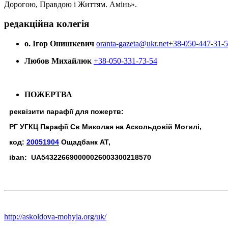
Дорогою, Правдою і Життям. Амінь».
редакційна колегія
о. Ігор Онишкевич
oranta-gazeta@ukr.net
+38-050-447-31-
Любов Михайлюк
+38-050-331-73-54
ПОЖЕРТВА
реквізити парафії для пожертв:
РГ УГКЦ Парафії Св Миколая на Аскольдовій Могилі,
код:
20051904
Ощадбанк АТ,
iban: UA543226690000026003300218570
http://askoldova-mohyla.org/uk/