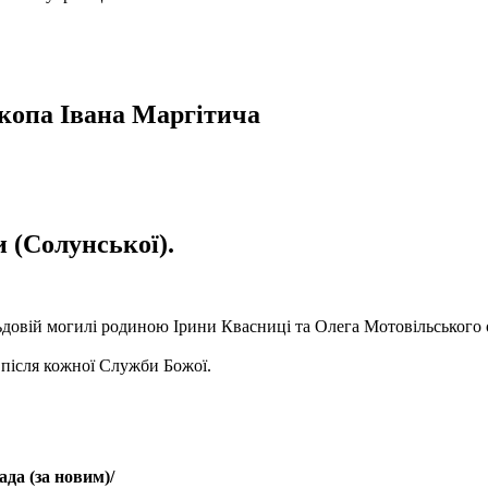
скопа Івана Маргітича
 (Солунської).
довій могилі родиною Ірини Квасниці та Олега Мотовільського
 після кожної Служби Божої.
ада (за новим)
/