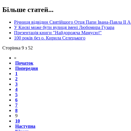
Більше статей...
Річниця відвідин Святійшого Отця Папи Івана-Павла II 
У Києві може бути вулиця імені Любомира Гузара
Презентація книги "Найдорожча Мамусю!"
100 років без о. Кирила Селецького
Сторінка 9 з 52
«
Початок
Попередня
1
2
3
4
5
6
7
8
9
10
Наступна