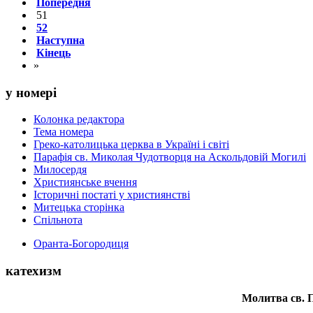
Попередня
51
52
Наступна
Кінець
»
у номері
Колонка редактора
Тема номера
Греко-католицька церква в Україні і світі
Парафія св. Миколая Чудотворця на Аскольдовій Могилі
Милосердя
Християнське вчення
Історичні постаті у християнстві
Митецька сторінка
Спільнота
Оранта-Богородиця
катехизм
Молитва св.
П