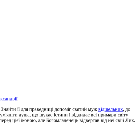
ксандрії
.
. Знайти її для праведниці допоміг святий муж
відшельник
, до
ум'яніти душа, що шукає Істини і відкидає всі примари світу
ред цієї іконою, але Богомладенець відвертав від неї свій Лик.