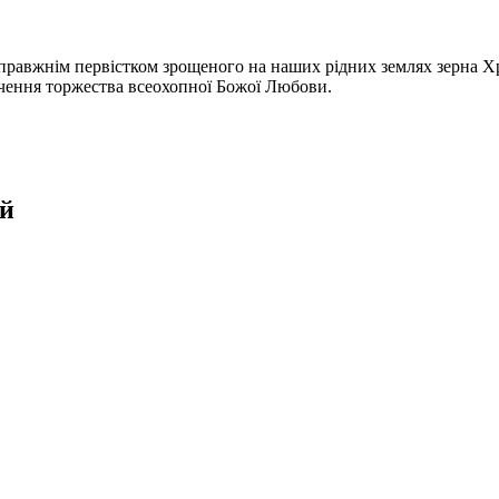
правжнім первістком зрощеного на наших рідних землях зерна Хр
ідчення торжества всеохопної Божої Любови.
й