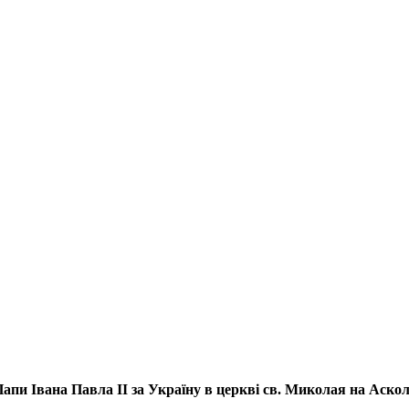
апи Івана Павла ІІ за Україну
в церкві св. Миколая на Аско