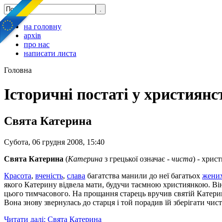
на головну
архів
про нас
написати листа
Головна
Історичні постаті у християнс
Свята Катерина
Субота, 06 грудня 2008, 15:40
Свята Катерина
(
Катерина
з грецької означає -
чиста
) - хрис
Красота
,
вченість
,
слава
багатства манили до неї багатьох
жених
якого Катерину відвела мати, будучи таємною християнкою. Ві
цього тимчасового. На прощання старець вручив святій Катерині
Вона знову звернулась до старця і той порадив їй зберігати чист
Читати далі: Свята Катерина