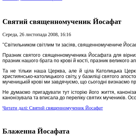
Святий священномученик Йосафат
Середа, 26 листопада 2008, 16:16
"Світильником світлим ти засіяв, священномучениче Йосафа
Празник святого священномученика Йосафата для вірних У
празник нашого брата по крові й кості, празник великого ап
Та не тільки наша Церква, але й ціла Католицька Церкв
християнсько-католицького світу, у базиліці святого апос
мученицькій крові ми завдячуємо, що сьогодні визнаємо п
Не думаємо пригадувати тут історію його життя, каноніза
канонізувала та вписала до переліку святих мучеників. Осо
Читати далі: Святий священномученик Йосафат
Блаженна Йосафата