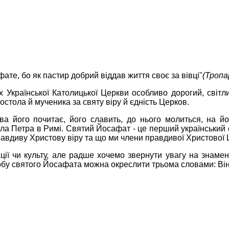
те, бо як пастир добрий віддав життя своє за вівці"
(Тропа
країнської Католицької Церкви особливо дорогий, світлий
остола й мученика за святу віру й єдність Церков.
а його почитає, його славить, до нього молиться, на йо
тола Петра в Римі. Святий Йосафат - це перший український 
равдиву Христову віру та що ми члени правдивої Христової 
ції чи культу, але радше хочемо звернути увагу на знамен
бу святого Йосафата можна окреслити трьома словами: Він - 