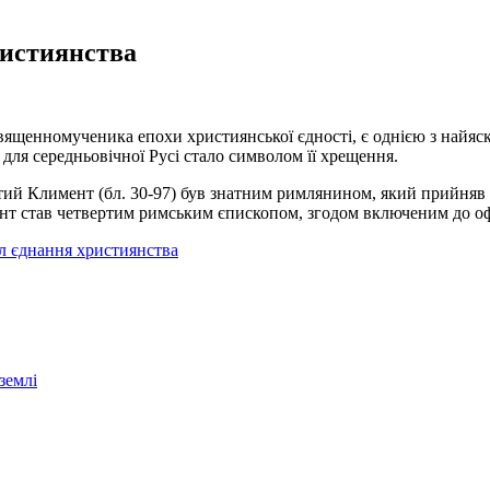
ристиянства
ященномученика епохи християнської єдності, є однією з найяскра
 для середньовічної Русі стало символом її хрещення.
ятий Климент (бл. 30-97) був знатним римлянином, який прийняв 
ент став четвертим римським єпископом, згодом включеним до о
л єднання християнства
землі