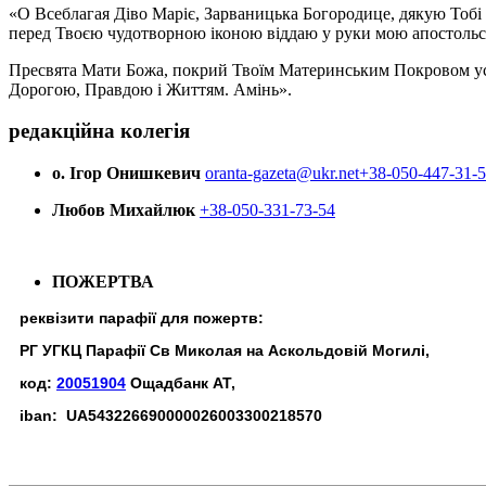
«О Всеблагая Діво Маріє, Зарваницька Богородице, дякую Тобі з
перед Твоєю чудотворною іконою віддаю у руки мою апостольс
Пресвята Мати Божа, покрий Твоїм Материнським Покровом усіх х
Дорогою, Правдою і Життям. Амінь».
редакційна колегія
о. Ігор Онишкевич
oranta-gazeta@ukr.net
+38-050-447-31-
Любов Михайлюк
+38-050-331-73-54
ПОЖЕРТВА
реквізити парафії для пожертв:
РГ УГКЦ Парафії Св Миколая на Аскольдовій Могилі,
код:
20051904
Ощадбанк АТ,
iban: UA543226690000026003300218570