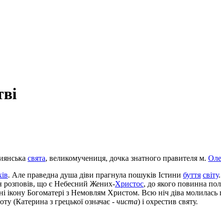
тві
тиянська
свята
, великомучениця, дочка знатного правителя м.
Оле
ів
. Але праведна душа діви прагнула пошуків Істини
буття
світу
н розповів, що є Небесний Жених-
Христос
, до якого повинна пол
 ікону Богоматері з Немовлям Христом. Всю ніч діва молилась пе
оту (Катерина з грецької означає -
чиста
) і охрестив святу.