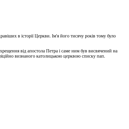
віших в історії Церкви. Ім'я його тисячу років тому було
хрещення від апостола Петра і саме ним був висвячений на
фіційно визнаного католицькою церквою списку пап.