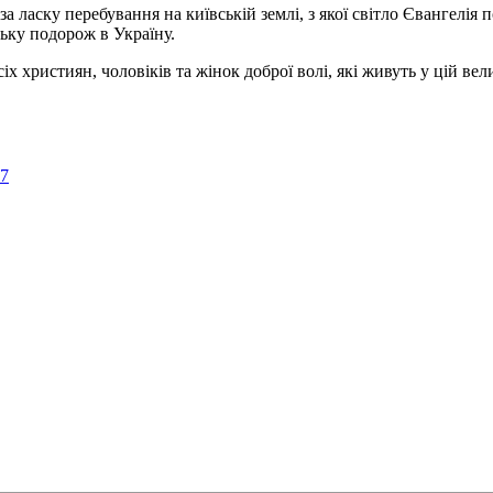
а ласку перебування на київській землі, з якої світло Євангелія 
ьку подорож в Україну.
ристиян, чоловіків та жінок доброї волі, які живуть у цій велик
57