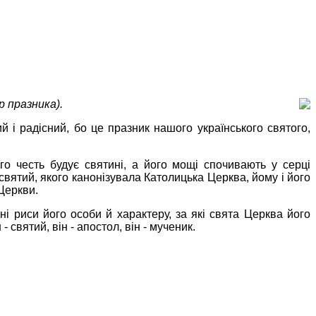
р празника).
 і радісний, бо це празник нашого українського святого,
го честь будує святині, а його мощі спочивають у серці
святий, якого канонізувала Католицька Церква, йому і його
Церкви.
ні риси його особи й характеру, за які свята Церква його
святий, він - апостол, він - мученик.