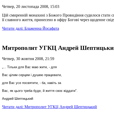
Четвер, 20 листопада 2008, 15:03
Цій смиренній монахині з Божого Провидіння судилося стати с
її славного життя, принесено в офіру Богові через щоденне св
Читати далі: Блаженна Йосафата
Митрополит УГКЦ Андрей Шептицьки
Четвер, 30 жовтня 2008, 21:59
„... Тільки для Вас маю жити, - для
Вас цілим серцем і душею працювати,
для Вас усе посвятити, - ба, навіть за
Вас, як цього треба буде, й життя своє віддати".
Андрей Шептицький
Читати далі: Митрополит УГКЦ Андрей Шептицький