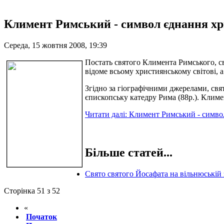
Климент Римський - символ єднання х
Середа, 15 жовтня 2008, 19:39
Постать святого Климента Римського, св
відоме всьому християнському світові, а
Згідно за гіографічними джерелами, св
єпископську катедру Рима (88р.). Клим
Читати далі: Климент Римський - симво
Більше статей...
Свято святого Йосафата на вільнюській 
Сторінка 51 з 52
«
Початок