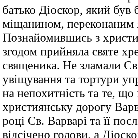
батько Діоскор, який був
міщанином, переконаним 
Познайомившись з христи
згодом прийняла святе хр
священика. Не зламали Св.
увіщування та тортури уп
на непохитність та те, що 
християнську дорогу Варв
році Св. Варварі та її пос
відсічено голови, а Діоско