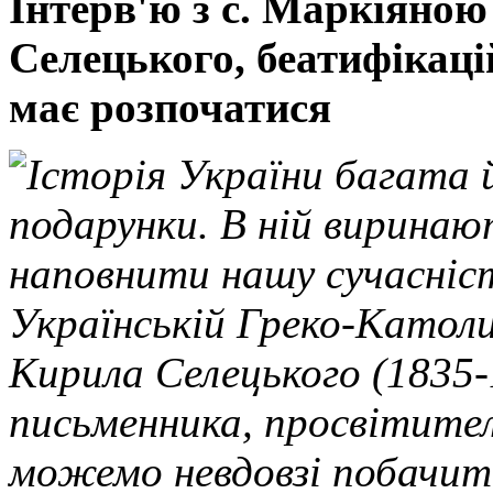
Інтерв'ю з с. Маркіяною
Селецького, беатифікаці
має розпочатися
Історія України багата 
подарунки. В ній виринаю
наповнити нашу сучасніст
Українській Греко-Католи
Кирила Селецького (1835-
письменника, просвітител
можемо невдовзі побачити