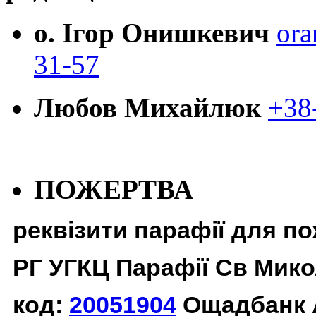
о. Ігор Онишкевич
ora
31-57
Любов Михайлюк
+38
ПОЖЕРТВА
реквізити парафії для п
РГ УГКЦ Парафії Св Мико
код:
20051904
Ощадбанк 