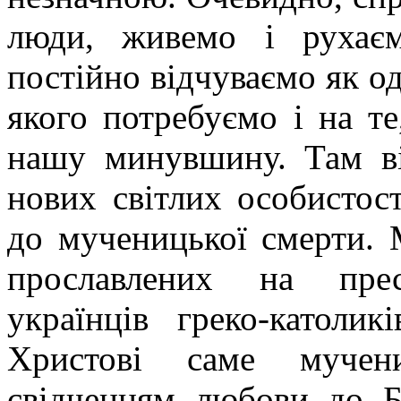
люди, живемо і рухаєм
постійно відчуваємо як о
якого потребуємо і на т
нашу минувшину. Там ві
нових світлих особистос
до мученицької смерти. 
прославлених на прес
українців греко-католик
Христові саме мучен
свідченням любови до 