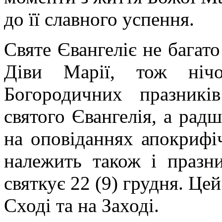
до її славного успення.
Святе Євангеліє не багат
Діви Марії, тож нічо
Богородичних празникі
святого Євангелія, а радш
на оповіданнях апокрифі
належить також і празн
святкує 22 (9) грудня. Це
Сході та на Заході.