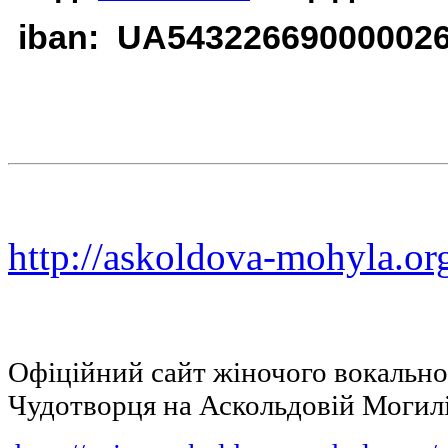
iban: UA54322669000002
http://askoldova-mohyla.or
Офіційний сайт жіночого вокальн
Чудотворця на Аскольдовій Могил