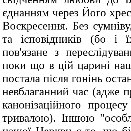
єднанням через Його хрес
Воскресення. Без сумніву
та ісповідників (бо і 
пов'язане з переслідуван
поки що в цій царині наш
постала після гонінь остан
невблаганний час (адже п
канонізаційного процес
тривалою). Іншою "особ
нашої Церкви є те, що бі