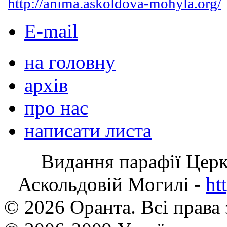
http://anima.askoldova-mohyla.org/
E-mail
на головну
архів
про нас
написати листа
Видання парафії Цер
Аскольдовій Могилі -
ht
© 2026 Оранта. Всі права