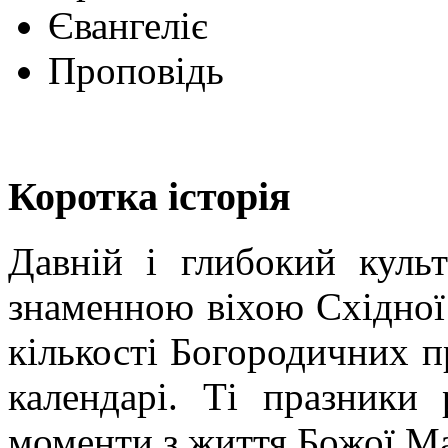
Євангеліє
Проповідь
Коротка історія
Давній і глибокий куль
знаменною віхою Східної 
кількості Богородичних 
календарі. Ті празники
моменти з життя Божої Мат