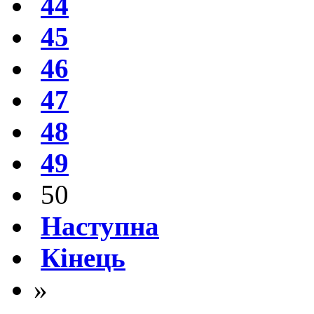
44
45
46
47
48
49
50
Наступна
Кінець
»