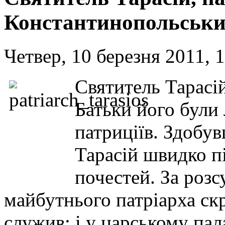
Константинопольськ
Четвер, 10 березня 2011, 
Святитель Тарасі
Батьки його були
патриціїв. Здобув
Тарасій швидко п
почестей. За розс
майбутнього патріарха скр
служив: і у царському пала