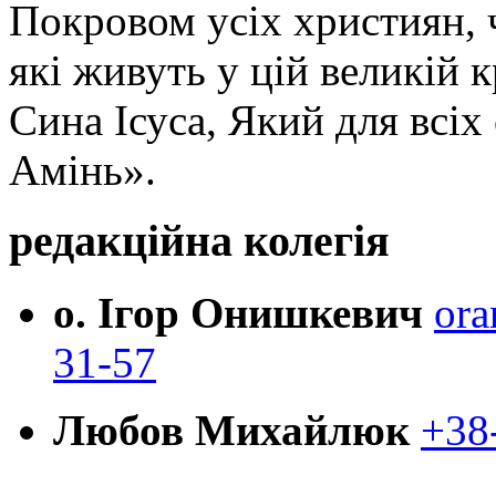
Покровом усіх християн, ч
які живуть у цій великій к
Сина Ісуса, Який для всі
Амінь».
редакційна колегія
о. Ігор Онишкевич
ora
31-57
Любов Михайлюк
+38