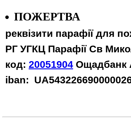
ПОЖЕРТВА
реквізити парафії для п
РГ УГКЦ Парафії Св Мико
код:
20051904
Ощадбанк 
iban: UA54322669000002