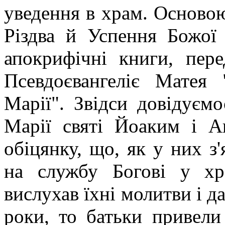
уведення в храм. Основою
Різдва й Успення Божої
апокрифічні книги, пере
Псевдоєвангеліє Матея
Марії". Звідси довідуєм
Марії святі Йоаким і А
обіцянку, що, як у них з'
на службу Богові у хр
вислухав їхні молитви і да
роки, то батьки привели