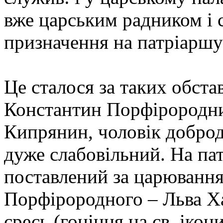
вже царським радником і 
призначення на патріаршу
Це сталося за таких обста
Константин Порфірородни
Кипрянин, чоловік доброд
дуже слабовільний. На па
поставлений за царюванн
Порфірородного – Льва Ха
єресь (гоніння на св. іко