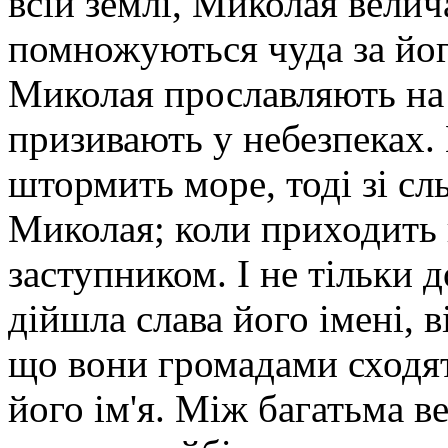
всій землі, Миколая вели
помножуються чуда за йог
Миколая прославляють на 
призивають у небезпеках. 
штормить море, тоді зі сл
Миколая; коли приходить 
заступником. І не тільки д
дійшла слава його імені, в
що вони громадами сходят
його ім'я. Між багатьма в