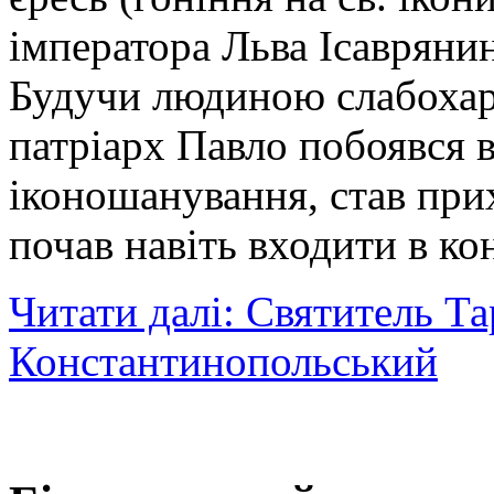
імператора Льва Ісаврянин
Будучи людиною слабохар
патріарх Павло побоявся 
іконошанування, став прих
почав навіть входити в ко
Читати далі: Святитель Та
Константинопольський