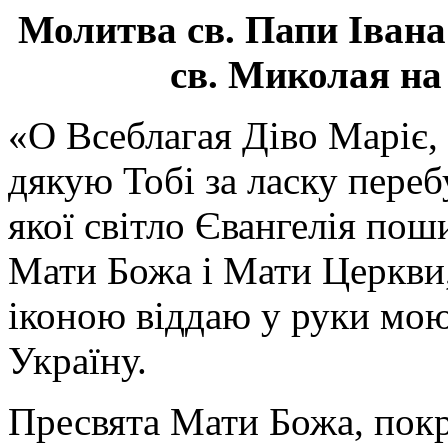
Молитва св.
Папи Івана
св. Миколая на
«О Всеблагая Діво Маріє,
дякую Тобі за ласку перебу
якої світло Євангелія поши
Мати Божа і Мати Церкви
іконою віддаю у руки мою
Україну.
Пресвята Мати Божа, пок