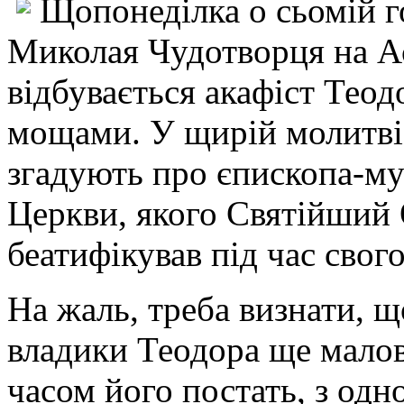
Щопонеділка о сьомій г
Миколая Чудотворця на Ас
відбувається акафіст Тео
мощами. У щирій молитві
згадують про єпископа-му
Церкви, якого Святійший 
беатифікував під час свого
На жаль, треба визнати, щ
владики Теодора ще малов
часом його постать, з одн