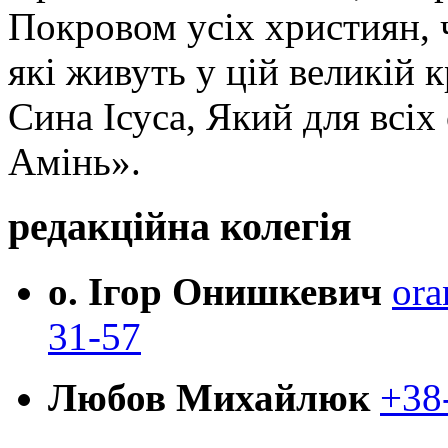
Покровом усіх християн, ч
які живуть у цій великій к
Сина Ісуса, Який для всі
Амінь».
редакційна колегія
о. Ігор Онишкевич
ora
31-57
Любов Михайлюк
+38