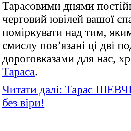
Тарасовими днями постійн
черговий ювілей вашої єпа
поміркувати над тим, яки
смислу пов’язані ці дві п
дороговказами для нас, х
Тараса
.
Читати далі: Тарас ШЕВЧ
без віри!