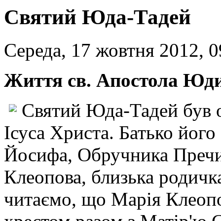
Святий Юда-Тадей
Середа, 17 жовтня 2012, 0
Життя св. Апостола Юд
Святий Юда-Тадей був о
Ісуса Христа. Батько його
Йосифа, Обручника Пречис
Клеопова, близька родичка
читаємо, що Марія Клеопо