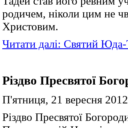
Тадей став його ревним у
родичем, ніколи цим не чв
Христовим.
Читати далі: Святий Юда
Різдво Пресвятої Бого
П'ятниця, 21 вересня 2012
Різдво Пресвятої Богороди