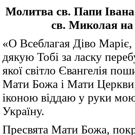
Молитва св.
Папи Івана
св. Миколая на
«О Всеблагая Діво Маріє,
дякую Тобі за ласку перебу
якої світло Євангелія поши
Мати Божа і Мати Церкви
іконою віддаю у руки мою
Україну.
Пресвята Мати Божа, пок