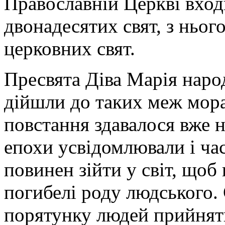
Православній Церкві вход
двонадесятих свят, з ньог
церковних свят.
Пресвята Діва Марія народ
дійшли до таких меж мора
повстання здавалося вже 
епохи усвідомлювали і ча
повинен зійти у світ, щоб
погибелі роду людського.
порятунку людей прийняти