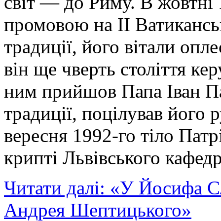
світ — до Риму. В жовтні 
промовою на ІІ Ватикансь
традиції, його вітали опл
він ще чверть століття к
ним прийшов Папа Іван Пав
традиції, поцілував його р
вересня 1992-го тіло Пат
крипті Львівського кафед
Читати далі: «У Йосифа С
Андрея Шептицького»