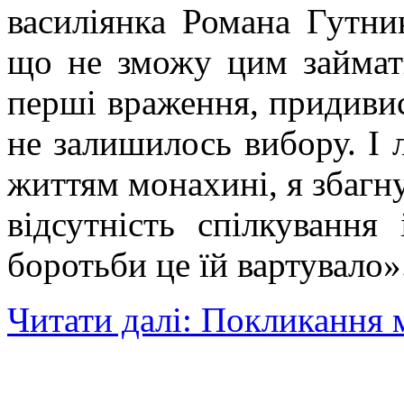
василіянка Романа Гутник
що не зможу цим займати
перші враження, придивись
не залишилось вибору. І
життям монахині, я збагну
відсутність спілкування
боротьби це їй вартувало»
Читати далі: Покликання 