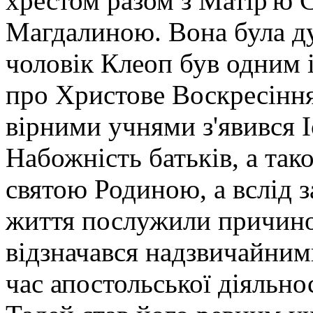
хрестом разом з Матір'ю
Магдалиною. Вона була д
чоловік Клеоп був одним і
про Христове Воскресінн
вірними учнями з'явився І
Набожність батьків, а так
святою Родиною, а вслід з
життя послужили причино
відзначався надзвичайни
час апостольської діяльно