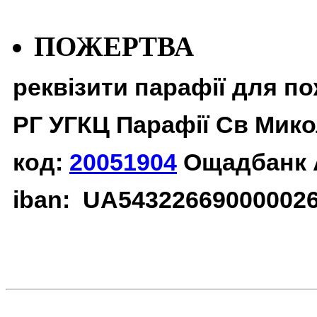
ПОЖЕРТВА
реквізити парафії для п
РГ УГКЦ Парафії Св Мико
код:
20051904
Ощадбанк 
iban: UA54322669000002