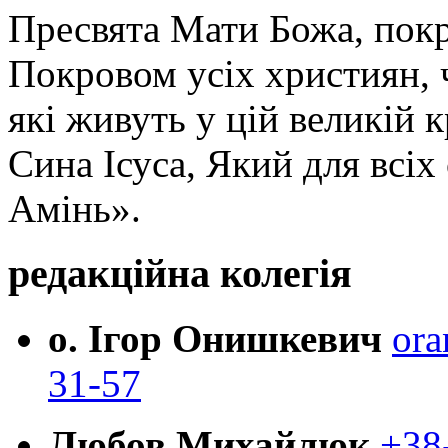
Пресвята Мати Божа, пок
Покровом усіх християн, ч
які живуть у цій великій к
Сина Ісуса, Який для всі
Амінь».
редакційна колегія
о. Ігор Онишкевич
ora
31-57
Любов Михайлюк
+38