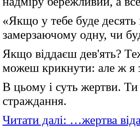
надміру бережливий, а все 
«Якщо у тебе буде десять 
замерзаючому одну, чи бу
Якщо віддаєш дев'ять? Теж
можеш крикнути: але ж я
В цьому і суть жертви. Т
страждання.
Читати далі: …жертва від