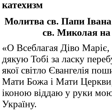
катехизм
Молитва св.
Папи Івана
св. Миколая на
«О Всеблагая Діво Маріє,
дякую Тобі за ласку перебу
якої світло Євангелія поши
Мати Божа і Мати Церкви
іконою віддаю у руки мою
Україну.