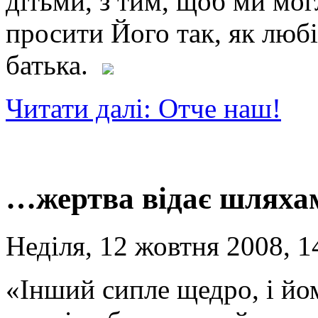
дітьми, з тим, щоб ми мог
просити Його так, як любі
батька.
Читати далі: Отче наш!
…жертва відає шляхам
Неділя, 12 жовтня 2008, 1
«Інший сипле щедро, і йо