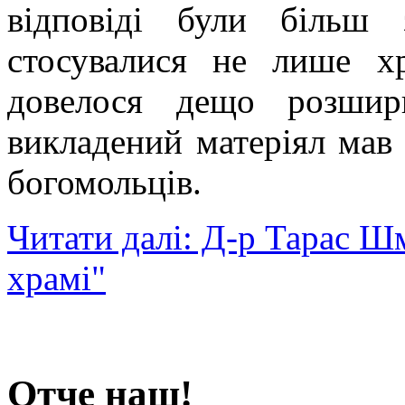
відповіді були більш 
стосувалися не лише х
довелося дещо розшир
викладений матеріял мав
богомольців.
Читати далі: Д-р Тарас Ш
храмі"
Отче наш!