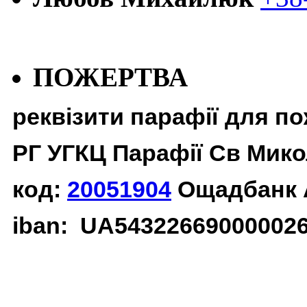
ПОЖЕРТВА
реквізити парафії для п
РГ УГКЦ Парафії Св Мико
код:
20051904
Ощадбанк 
iban: UA54322669000002