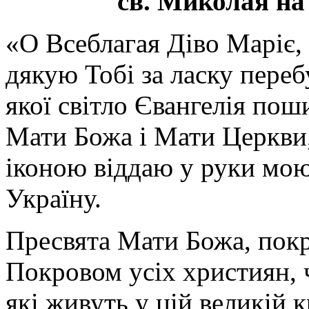
св. Миколая на
«О Всеблагая Діво Маріє,
дякую Тобі за ласку перебу
якої світло Євангелія поши
Мати Божа і Мати Церкви
іконою віддаю у руки мою
Україну.
Пресвята Мати Божа, пок
Покровом усіх християн, ч
які живуть у цій великій к