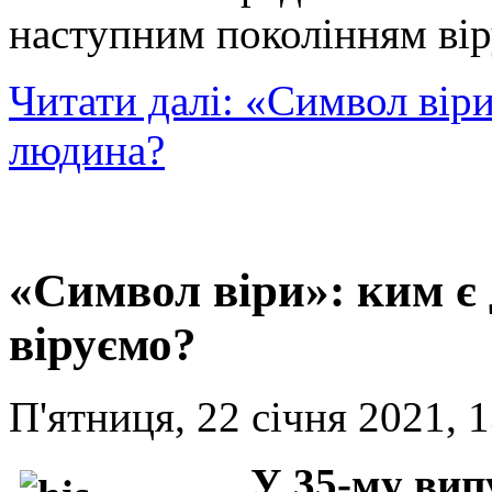
наступним поколінням ві
Читати далі: «Символ віри
людина?
«Символ віри»: ким є 
віруємо?
П'ятниця, 22 січня 2021, 
У 35-му вип