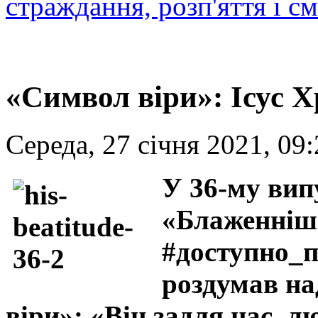
страждання, розп'яття і с
«Символ віри»: Ісус Х
Середа, 27 січня 2021, 09
У 36-му вип
«Блаженніш
#доступно_
роздумав на
віри»: «Він задля нас, л