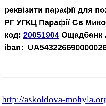
реквізити парафії для п
РГ УГКЦ Парафії Св Мико
код:
20051904
Ощадбанк 
iban: UA54322669000002
http://askoldova-mohyla.or