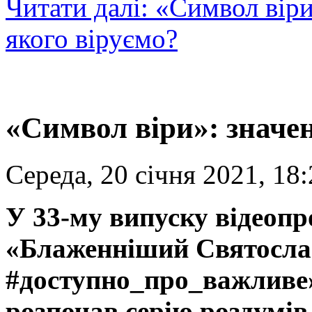
Читати далі: «Символ віри
якого віруємо?
«Символ віри»: значе
Середа, 20 січня 2021, 18
У 33-му випуску відеопр
«Блаженніший Святосла
#доступно_про_важливе
розпочав серію роздумі