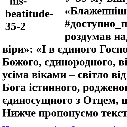
«Блаженніш
#доступно_
роздумав н
віри»: «І в єдиного Госп
Божого, єдинородного, в
усіма віками – світло від
Бога істинного, родженог
єдиносущного з Отцем, щ
Нижче пропонуємо тексто