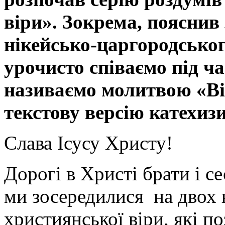
віри». Зокрема, пояснив
нікейсько-царгородсько
урочисто співаємо під ча
називаємо молитвою «В
текстову версію катехизи
Слава Ісусу Христу!
Дорогі в Христі брати і с
ми зосередилися на двох
християнської віри, які п