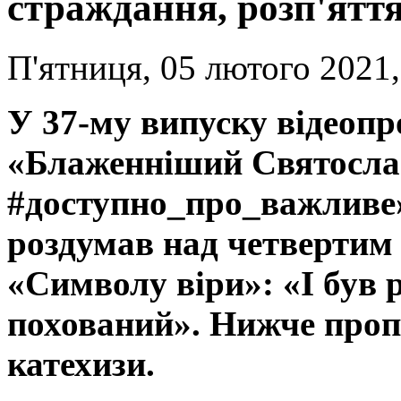
страждання, розп'яття
П'ятниця, 05 лютого 2021,
У 37-му випуску відеопр
«Блаженніший Святосла
#доступно_про_важливе
роздумав над четвертим
«Символу віри»: «І був р
похований». Нижче проп
катехизи.