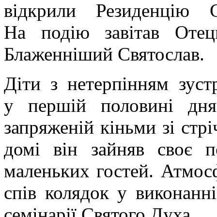
відкрили Резиденцію С
На подію завітав Оте
Блаженніший Святослав.
Діти з нетерпінням зуст
у першій половині д
запряженій кіньми зі ст
домі він зайняв своє 
маленьких гостей. Атмос
спів колядок у виконанні
семінарії Святого Духа.