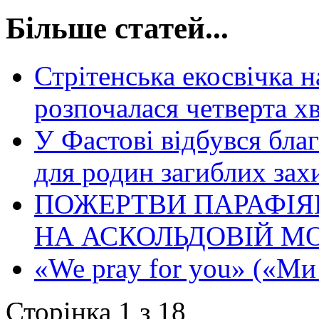
Більше статей...
Стрітенська екосвічка 
розпочалася четверта хв
У Фастові відбувся бла
для родин загиблих зах
ПОЖЕРТВИ ПАРАФІЯ
НА АСКОЛЬДОВІЙ МОГИ
«We pray for you» («Ми
Сторінка 1 з 18