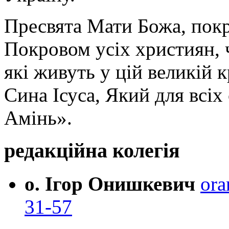
Пресвята Мати Божа, пок
Покровом усіх християн, ч
які живуть у цій великій к
Сина Ісуса, Який для всі
Амінь».
редакційна колегія
о. Ігор Онишкевич
ora
31-57