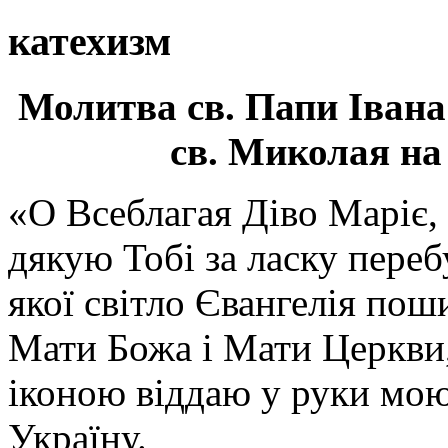
катехизм
Молитва св.
Папи Івана
св. Миколая на
«О Всеблагая Діво Маріє,
дякую Тобі за ласку перебу
якої світло Євангелія поши
Мати Божа і Мати Церкви
іконою віддаю у руки мою
Україну.