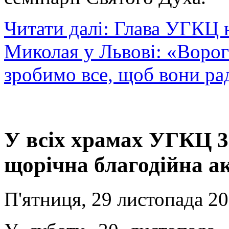
Читати далі: Глава УГКЦ н
Миколая у Львові: «Ворог 
зробимо все, щоб вони ра
У всіх храмах УГКЦ 3
щорічна благодійна ак
П'ятниця, 29 листопада 20