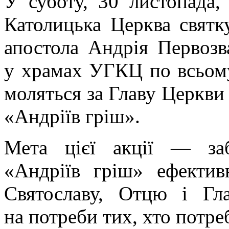
У суботу, 30 листопада,
Католицька Церква святк
апостола Андрія Первозв
у храмах УГКЦ по всьому
моляться за Главу Церкви 
«Андріїв гріш».
Мета цієї акції — за
«Андріїв гріш» ефекти
Святославу, Отцю і Гл
на потреби тих, хто потре