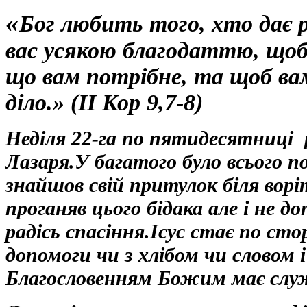
«
Бог любить того, хто дає 
вас усякою благодаттю, щоб
що вам потрібне, та щоб вам
діло.
»
(ІІ Кор 9,7-8)
Неділя 22-га по пятидесятниці р
Лазаря.У багатого було всього 
знайшов свій притулок біля ворі
проганяв цього бідака але і не 
радісь спасіння.Ісус стає по ст
допомоги чи з хлібом чи словом
Благословенням Божим має сл