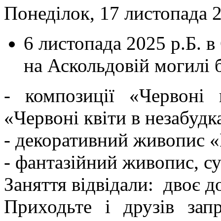
Понеділок, 17 листопада 2
6 листопада 2025 р.Б. в
на Аскольдовій могилі б
- композиції «Червоні 
«Червоні квіти в незабудк
- декоративний живопис «К
- фантазійний живопис, с
Заняття відвідали: двоє д
Приходьте і друзів зап