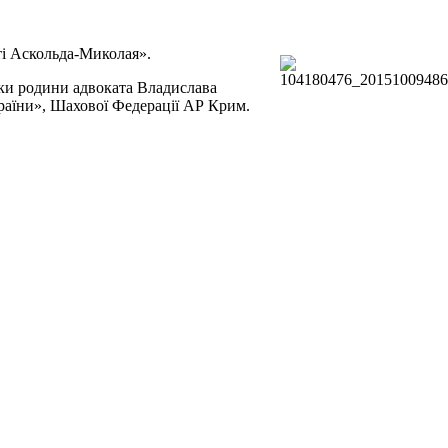
ті Аскольда-Миколая».
мки родини адвоката Владислава
країни», Шахової Федерації АР Крим.