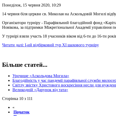
Понеділок, 15 червня 2020, 10:29
14 червня біля церкви св. Миколая на Аскольдовій Могилі відб
Організатори турніру - Парафіяльний благодійний фонд «Каріт
Новікова, за підтримки Міжрегіональної Академії управління п
У турнірі взяли участь 18 учасників віком від 6-ти до 16-ти рокі
Читати далі: І-ий відбірковий тур ХІ шахового турніру
Більше статей...
Урочище «Аскольдова Могила»
Благодійність у час пандемії парафіяльної служби милосе
Світлу звістку Христового воскресіння несли для нужден
Великодній «Дарунок від тата»
Сторінка 10 з 111
«
Початок