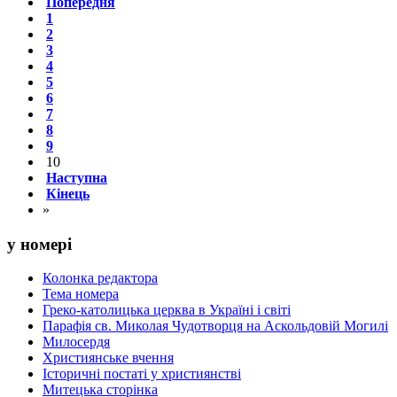
Попередня
1
2
3
4
5
6
7
8
9
10
Наступна
Кінець
»
у номері
Колонка редактора
Тема номера
Греко-католицька церква в Україні і світі
Парафія св. Миколая Чудотворця на Аскольдовій Могилі
Милосердя
Християнське вчення
Історичні постаті у християнстві
Митецька сторінка