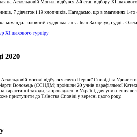
лая на Аскольдовій Могилі відбувся 2-й етап відбору ХІ шаховог
ників, 7 дівчаток і 19 хлопчиків. Нагадаємо, що в змаганнях 1-го 
а команда: головний суддя змагань - Іван Захарчук, судді - Ол
тур ХІ шахового турніру
і 2020
Аскольдовій могилі відбулося свято Першої Сповіді та Урочисто
с. Марти Воловець (ССНДМ) пройшли 20 учнів парафіяльної Кате
а карантинні заходи, запроваджені в Україні, для уникнення ве
оже приступити до Таїнства Сповіді у вересні цього року.
ру