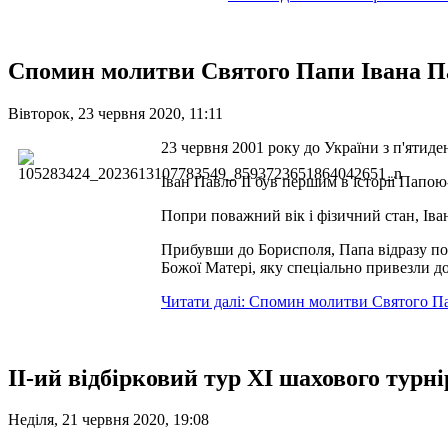
Спомин молитви Святого Папи Івана Па
Вівторок, 23 червня 2020, 11:11
23 червня 2001 року до України з п'ятиде
Іван Павло ІІ був першим в історії Папо
Попри поважний вік і фізичний стан, Іван 
Прибувши до Борисполя, Папа відразу пої
Божої Матері, яку спеціально привезли д
Читати далі: Спомин молитви Святого Па
ІІ-ий відбірковий тур ХІ шахового турні
Неділя, 21 червня 2020, 19:08