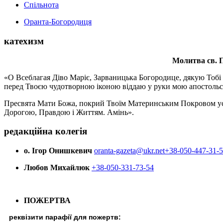
Спільнота
Оранта-Богородиця
катехизм
Молитва св.
П
«О Всеблагая Діво Маріє, Зарваницька Богородице, дякую Тобі з
перед Твоєю чудотворною іконою віддаю у руки мою апостольс
Пресвята Мати Божа, покрий Твоїм Материнським Покровом усіх х
Дорогою, Правдою і Життям. Амінь».
редакційна колегія
о. Ігор Онишкевич
oranta-gazeta@ukr.net
+38-050-447-31-
Любов Михайлюк
+38-050-331-73-54
ПОЖЕРТВА
реквізити парафії для пожертв: