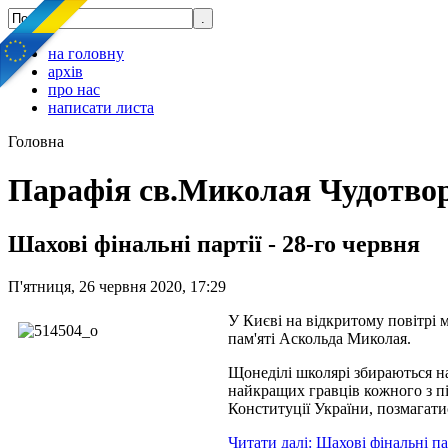
на головну
архів
про нас
написати листа
Головна
Парафія св.Миколая Чудотво
Шахові фінальні партії - 28-го червня
П'ятниця, 26 червня 2020, 17:29
У Києві на відкритому повітрі
пам'яті Аскольда Миколая.
Щонеділі школярі збираються на 
найкращих гравців кожного з пі
Конституції України, позмагати
Читати далі: Шахові фінальні пар