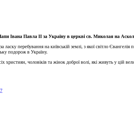
апи Івана Павла ІІ за Україну
в церкві св. Миколая на Аско
а ласку перебування на київській землі, з якої світло Євангелія 
ьку подорож в Україну.
ристиян, чоловіків та жінок доброї волі, які живуть у цій велик
57