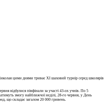
Миколая цими днями триває XI шаховий турнір серед школярів
рвня відбулися півфінали за участі 43-ох учнів. По 5
атимуть змогу найближчої неділі, 28-го червня, у День
нд, що складає загалом 20 000 гривень.