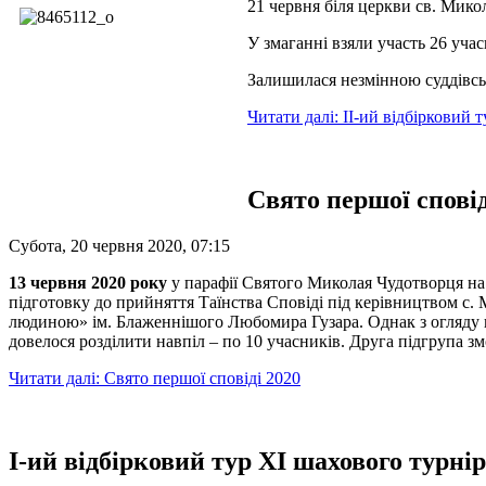
21 червня біля церкви св. Мико
У змаганні взяли участь 26 учас
Залишилася незмінною суддівськ
Читати далі: ІІ-ий відбірковий 
Свято першої сповід
Субота, 20 червня 2020, 07:15
13 червня 2020 року
у парафії Святого Миколая Чудотворця на 
підготовку до прийняття Таїнства Сповіді під керівництвом 
людиною» ім. Блаженнішого Любомира Гузара. Однак з огляду н
довелося розділити навпіл – по 10 учасників. Друга підгрупа зм
Читати далі: Свято першої сповіді 2020
І-ий відбірковий тур ХІ шахового турні