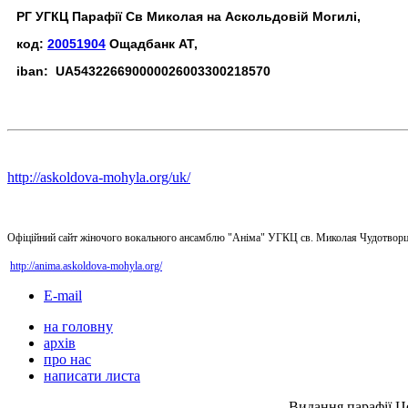
РГ УГКЦ Парафії Св Миколая на Аскольдовій Могилі,
код:
20051904
Ощадбанк АТ,
iban: UA543226690000026003300218570
http://askoldova-mohyla.org/uk/
Офіційний сайт жіночого вокального ансамблю "Аніма" УГКЦ св. Миколая Чудотворц
http://anima.askoldova-mohyla.org/
E-mail
на головну
архів
про нас
написати листа
Видання парафії Ц