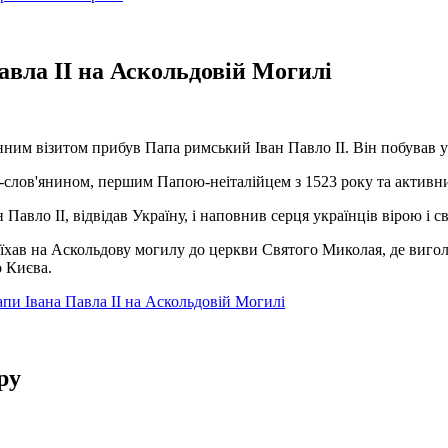
вла ІІ на Аскольдовій Могилі
нним візитом прибув Папа римський Іван Павло ІІ. Він побував у 
ю-слов'янином, першим Папою-неіталійцем з 1523 року та активни
Павло ІІ, відвідав Україну, і наповнив серця українців вірою і с
хав на Аскольдову могилу до церкви Святого Миколая, де виголо
о Києва.
пи Івана Павла ІІ на Аскольдовій Могилі
ру