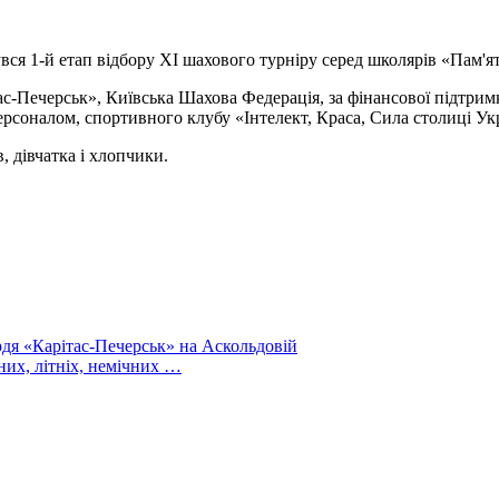
увся 1-й етап відбору ХІ шахового турніру серед школярів «Пам'я
ас-Печерськ», Київська Шахова Федерація, за фінансової підтри
ерсоналом, спортивного клубу «Інтелект, Краса, Сила столиці У
в, дівчатка і хлопчики.
рдя «Карітас-Печерськ» на Аскольдовій
них, літніх, немічних …