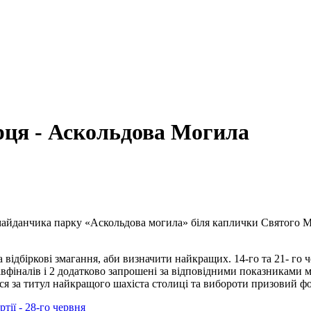
рця - Аскольдова Могила
 майданчика парку «Аскольдова могила» біля каплички Святого 
відбіркові змагання, аби визначити найкращих. 14-го та 21- го че
вфіналів і 2 додатково запрошені за відповідними показниками м
ся за титул найкращого шахіста столиці та вибороти призовий фо
тії - 28-го червня