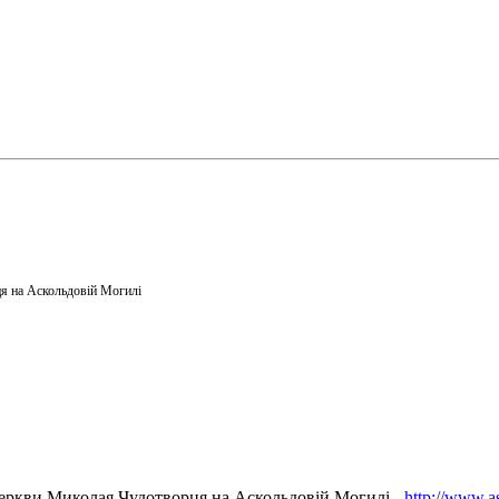
я на Аскольдовій Могилі
еркви Миколая Чудотворця на Аскольдовій Могилі -
http://www.a