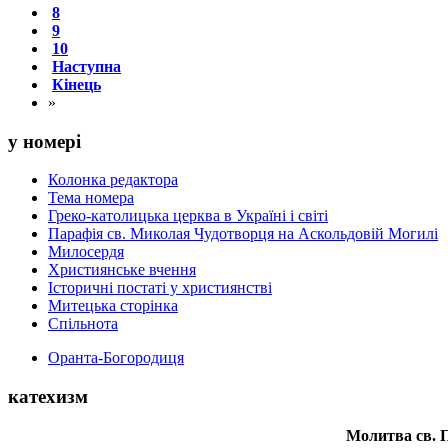
8
9
10
Наступна
Кінець
»
у номері
Колонка редактора
Тема номера
Греко-католицька церква в Україні і світі
Парафія св. Миколая Чудотворця на Аскольдовій Могилі
Милосердя
Християнське вчення
Історичні постаті у християнстві
Митецька сторінка
Спільнота
Оранта-Богородиця
катехизм
Молитва св.
П