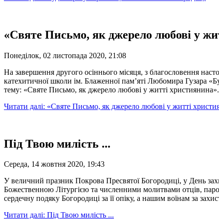
«Святе Письмо, як джерело любові у жи
Понеділок, 02 листопада 2020, 21:08
На завершення другого осіннього місяця, з благословення наст
катехитичної школи ім. Блаженної пам’яті Любомира Гузара «Бу
тему: «Святе Письмо, як джерело любові у житті християнина».
Читати далі: «Святе Письмо, як джерело любові у житті христи
Під Твою милість ...
Середа, 14 жовтня 2020, 19:43
У величний празник Покрова Пресвятої Богородиці, у День зах
Божественною Літургією та численними молитвами отців, парох
сердечну подяку Богородиці за її опіку, а нашим воїнам за захис
Читати далі: Під Твою милість ...