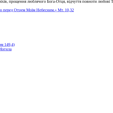
іхів, прощення люблячого Бога-Отця, відчуття повноти любові Т
аю перед Отцем Моїм Небесним.» Мт. 10,32
ом 149,4)
 Могила