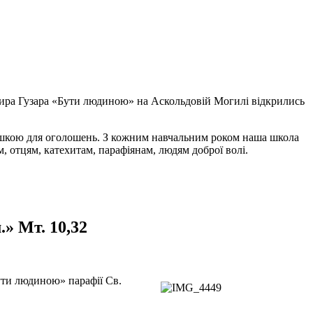
мира Гузара «Бути людиною» на Аскольдовій Могилі відкрились
дошкою для оголошень. З кожним навчальним роком наша школа
, отцям, катехитам, парафіянам, людям доброї волі.
» Мт. 10,32
ути людиною» парафії Св.