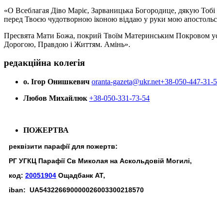
«О Всеблагая Діво Маріє, Зарваницька Богородице, дякую Тобі з
перед Твоєю чудотворною іконою віддаю у руки мою апостольс
Пресвята Мати Божа, покрий Твоїм Материнським Покровом усіх х
Дорогою, Правдою і Життям. Амінь».
редакційна колегія
о. Ігор Онишкевич
oranta-gazeta@ukr.net
+38-050-447-31-
Любов Михайлюк
+38-050-331-73-54
ПОЖЕРТВА
реквізити парафії для пожертв:
РГ УГКЦ Парафії Св Миколая на Аскольдовій Могилі,
код:
20051904
Ощадбанк АТ,
iban: UA543226690000026003300218570