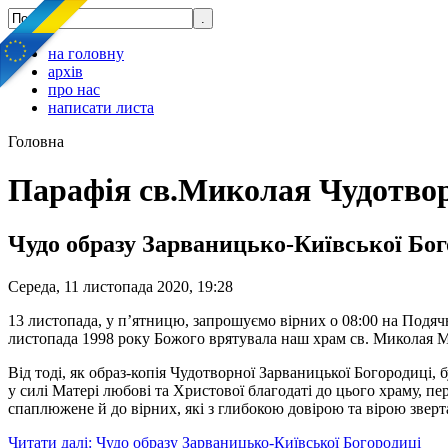
на головну
архів
про нас
написати листа
Головна
Парафія св.Миколая Чудотво
Чудо образу Зарваницько-Київської Бог
Середа, 11 листопада 2020, 19:28
13 листопада, у п’ятницю, запрошуємо вірних о 08:00 на Подяч
листопада 1998 року Божого врятувала наш храм св. Миколая М
Від тоді, як образ-копія Чудотворної Зарваницької Богородиці,
у силі Матері любові та Христової благодаті до цього храму, п
спаплюжене й до вірних, які з глибокою довірою та вірою зверт
Читати далі: Чудо образу Зарваницько-Київської Богородиці