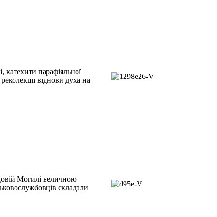
, катехити парафіяльної
реколекції віднови духа на
ьдовій Могилі величною
ськовослужбовців складали