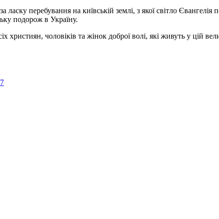
а ласку перебування на київській землі, з якої світло Євангелія 
ьку подорож в Україну.
ристиян, чоловіків та жінок доброї волі, які живуть у цій велик
57