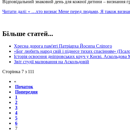
Відповідальний знаковий день для кожної дитини – визнання гр
Читати далі: « …хто визнає Мене перед людьми, Я також визн
Більше статей...
Хресна дорога пам'яті Патріарха Йосипа Сліпого
«Бог любить народ свій і піднесе тихих спасінням» (Псал
Історія освоєння дніпровських круч у Києві. Аскольдова
Звіт студії малювання на Аскольдовій
Сторінка 7 з 111
«
Початок
Попередня
1
2
3
4
5
6
7