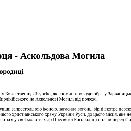
рця - Аскольдова Могила
ородиці
ну Божественну Літургію, як спомин про чудо образу Зарваницько
ирлікійського на Аскольдові Могилі від пожежі.
 бувши запрестольною іконою, загасила вогонь, вірні вкотре перек
ершого християнського храму України-Руси, до цього місця, яке н
аються у свої молитвах до Пресвятої Богородиці стоячи перед її 