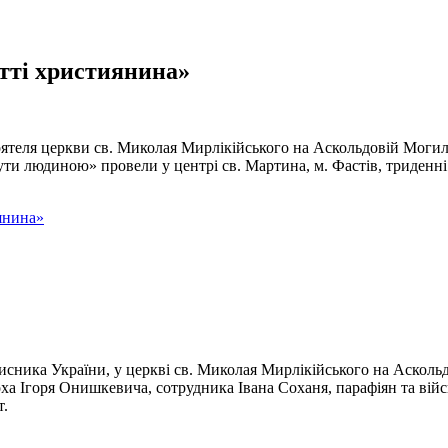
тті християнина»
оятеля церкви св. Миколая Мирлікійського на Аскольдовій Могилі
ти людиною» провели у центрі св. Мартина, м. Фастів, триденні 
янина»
исника України, у церкві св. Миколая Мирлікійського на Аскол
а Ігоря Онишкевича, сотрудника Івана Соханя, парафіян та вій
т.