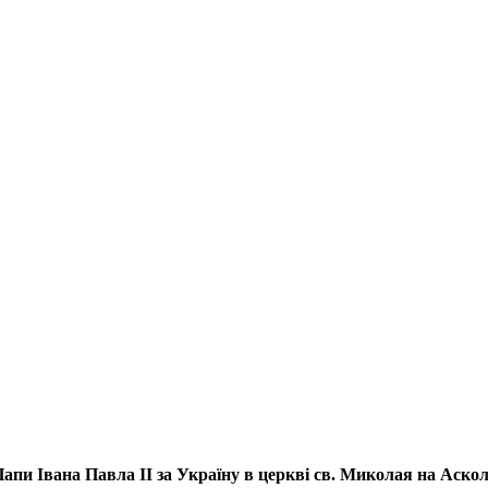
апи Івана Павла ІІ за Україну
в церкві св. Миколая на Аско