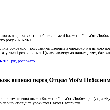
Божого, двері катехитичної школи імені Блаженної пам’яті Любо
ого року 2020-2021.
їх учнів обновкою – розсувними дверима з маркерно-магнітною 
гачується і розвивається. Цьому завдячуємо нашим дітям, батькам
-2021 рік, розпочато
акож визнаю перед Отцем Моїм Небесним.
иків катехитичної школи Блаженної пам’яті Любомира Гузара «Б
першої сповіді та урочистої Святої Євхаристії.