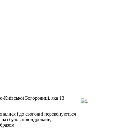
-Київської Богородиці, яка 13
оналися і до сьогодні переконуються
е раз було сплюндроване,
образом.