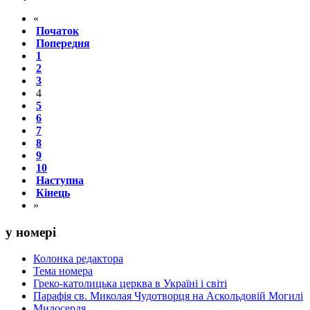
«
Початок
Попередня
1
2
3
4
5
6
7
8
9
10
Наступна
Кінець
»
у номері
Колонка редактора
Тема номера
Греко-католицька церква в Україні і світі
Парафія св. Миколая Чудотворця на Аскольдовій Могилі
Милосердя