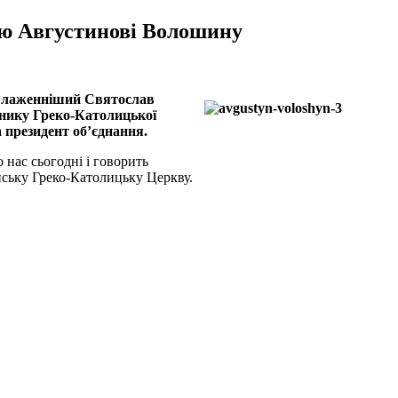
тцю Августинові Волошину
, Блаженніший Святослав
ннику Греко-Католицької
 президент об’єднання.
нас сьогодні і говорить
їнську Греко-Католицьку Церкву.