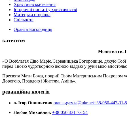
Християнське вчення
Історичні постаті у християнстві
Митецька сторінка
Спільнота
Оранта-Богородиця
катехизм
Молитва св.
П
«О Всеблагая Діво Маріє, Зарваницька Богородице, дякую Тобі з
перед Твоєю чудотворною іконою віддаю у руки мою апостольс
Пресвята Мати Божа, покрий Твоїм Материнським Покровом усіх х
Дорогою, Правдою і Життям. Амінь».
редакційна колегія
о. Ігор Онишкевич
oranta-gazeta@ukr.net
+38-050-447-31-
Любов Михайлюк
+38-050-331-73-54