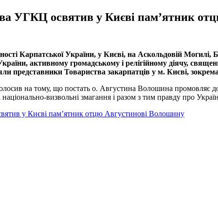
лава УГКЦ освятив у Києві пам’ятник о
жності Карпатської України, у Києві, на Аскольдовій Могилі
країни, активному громадському і релігійному діячу, свяще
яли представники Товариства закарпатців у м. Києві, зокрема
олосив на тому, що постать о. Августина Волошина промовляє до 
і національно-визвольні змагання і разом з тим правду про Укра
 освятив у Києві пам’ятник отцю Августинові Волошину