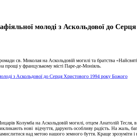
афіяльної молоді з Аскольдової до Серця
громади св. Миколая на Аскольдовій могилі та братства «Найсвят
а прощі у французькому місті Паре-де-Моніяль.
молоді з Аскольдової до Серця Христового 1994 року Божого
царів Колумба на Аскольдовій могилі, отцем Анатолій Тесля, ві
кликають нові відчуття, дарують особливу радість. На жаль, бага
 замислитися над метою нашого земного буття. Краще зрозуміти і 