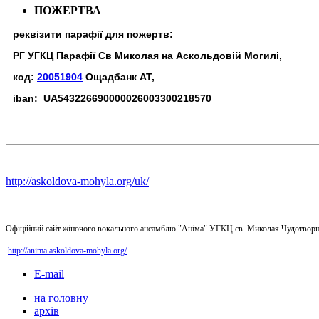
ПОЖЕРТВА
реквізити парафії для пожертв:
РГ УГКЦ Парафії Св Миколая на Аскольдовій Могилі,
код:
20051904
Ощадбанк АТ,
iban: UA543226690000026003300218570
http://askoldova-mohyla.org/uk/
Офіційний сайт жіночого вокального ансамблю "Аніма" УГКЦ св. Миколая Чудотворц
http://anima.askoldova-mohyla.org/
E-mail
на головну
архів