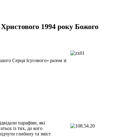
 Христового 1994 року Божого
ішого Серця Ісусового» разом зі
двідали парафіян, які
тьох із тих, до кого
відчути глибину та зміст