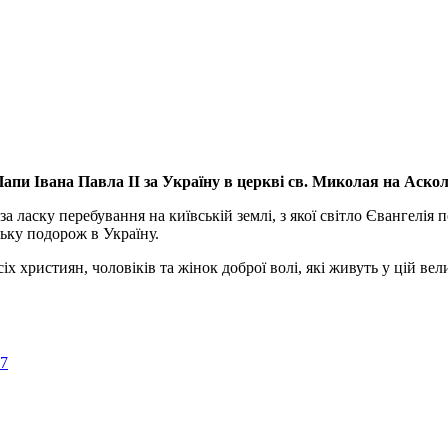
апи Івана Павла ІІ за Україну
в церкві св. Миколая на Аско
а ласку перебування на київській землі, з якої світло Євангелія 
ьку подорож в Україну.
ристиян, чоловіків та жінок доброї волі, які живуть у цій велик
57