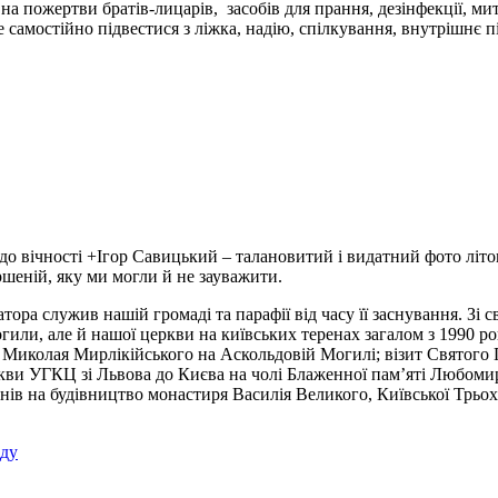
а пожертви братів-лицарів, засобів для прання, дезінфекції, ми
е самостійно підвестися з ліжка, надію, спілкування, внутрішнє 
до вічності +Ігор Савицький – талановитий і видатний фото літо
ершеній, яку ми могли й не зауважити.
тора служив нашій громаді та парафії від часу її заснування. З
или, але й нашої церкви на київських теренах загалом з 1990 рокі
в. Миколая Мирлікійського на Аскольдовій Могилі; візит Святого 
ркви УГКЦ зі Львова до Києва на чолі Блаженної пам’яті Любомир
нів на будівництво монастиря Василія Великого, Київської Трьо
оду