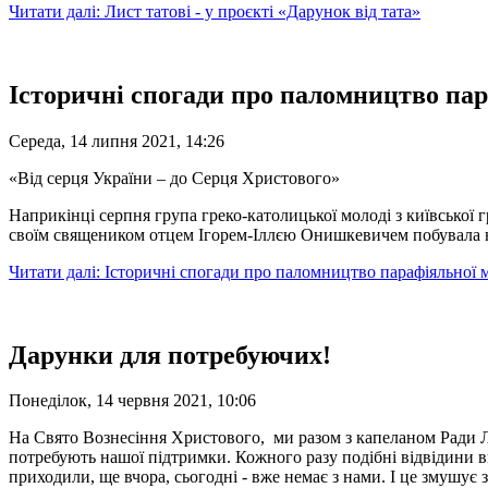
Читати далі: Лист татові - у проєкті «Дарунок від тата»
Історичні спогади про паломництво пар
Середа, 14 липня 2021, 14:26
«Від серця України – до Серця Христового»
Наприкінці серпня група греко-католицької молоді з київської 
своїм священиком отцем Ігорем-Іллєю Онишкевичем побувала н
Читати далі: Історичні спогади про паломництво парафіяльної 
Дарунки для потребуючих!
Понеділок, 14 червня 2021, 10:06
На Свято Вознесіння Христового, ми разом з капеланом Ради Ли
потребують нашої підтримки. Кожного разу подібні відвідини ви
приходили, ще вчора, сьогодні - вже немає з нами. І це змушує