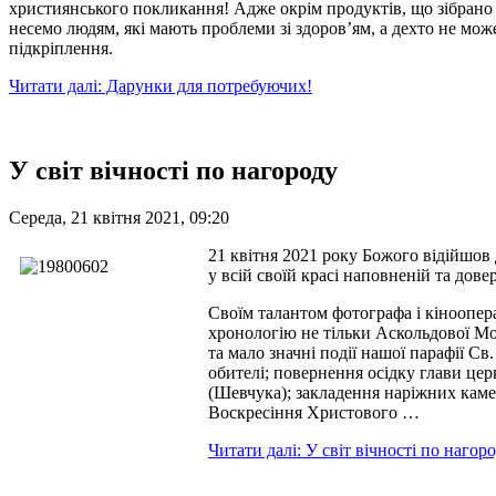
християнського покликання! Адже окрім продуктів, що зібрано н
несемо людям, які мають проблеми зі здоров’ям, а дехто не мож
підкріплення.
Читати далі: Дарунки для потребуючих!
У світ вічності по нагороду
Середа, 21 квітня 2021, 09:20
21 квітня 2021 року Божого відійшов 
у всій своїй красі наповненій та дов
Своїм талантом фотографа і кіноопера
хронологію не тільки Аскольдової Мог
та мало значні події нашої парафії С
обителі; повернення осідку глави це
(Шевчука); закладення наріжних каме
Воскресіння Христового …
Читати далі: У світ вічності по нагор