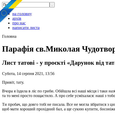
на головну
архів
про нас
написати листа
Головна
Парафія св.Миколая Чудотво
Лист татові - у проєкті «Дарунок від тат
Субота, 14 серпня 2021, 13:56
Привіт, тату.
Вчора я їздила в ліс по гриби. Обійшла всі наші місця і таки н
та то мені просто пощастило. А про себе усміхалася: наші з тоб
Ти пробач, що довго тобі не писала. Все не могла зібратися з 
щоб мати хороший прохідний бал, а ще сукню купити, босоніж