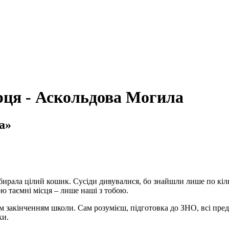
рця - Аскольдова Могила
а»
азбирала цілий кошик. Сусіди дивувалися, бо знайшли лише по кіл
ою таємні місця – лише наші з тобою.
цим закінченням школи. Сам розумієш, підготовка до ЗНО, всі пре
ки.