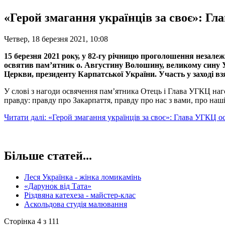
«Герой змагання українців за своє»: Г
Четвер, 18 березня 2021, 10:08
15 березня 2021 року, у 82-гу річницю проголошення незале
освятив пам’ятник о. Августину Волошину, великому сину У
Церкви, президенту Карпатської України. Участь у заході вз
У слові з нагоди освячення пам’ятника Отець і Глава УГКЦ наг
правду: правду про Закарпаття, правду про нас з вами, про наш
Читати далі: «Герой змагання українців за своє»: Глава УГКЦ
Більше статей...
Леся Українка - жінка ломикамінь
«Дарунок від Тата»
Різдвяна катехеза - майстер-клас
Аскольдова студія малювання
Сторінка 4 з 111