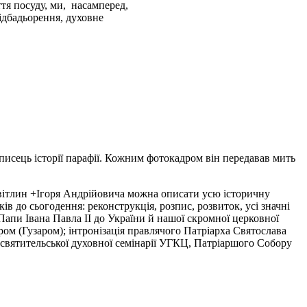
ття посуду, ми, насамперед,
підбадьорення, духовне
писець історії парафії. Кожним фотокадром він передавав мить
і світлин +Ігоря Андрійовича можна описати усю історичну
в до сьогодення: реконструкція, розпис, розвиток, усі значні
Папи Івана Павла ІІ до України й нашої скромної церковної
ом (Гузаром); інтронізація правлячого Патріарха Святослава
хсвятительської духовної семінарії УГКЦ, Патріаршого Собору