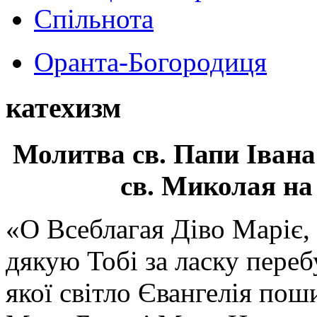
Спільнота
Оранта-Богородиця
катехизм
Молитва св.
Папи Івана
св. Миколая на
«О Всеблагая Діво Маріє,
дякую Тобі за ласку перебу
якої світло Євангелія поши