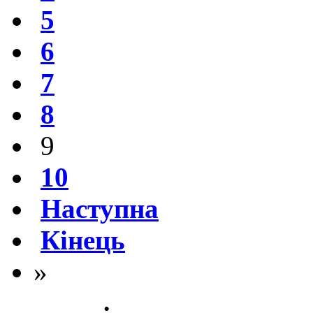
5
6
7
8
9
10
Наступна
Кінець
»