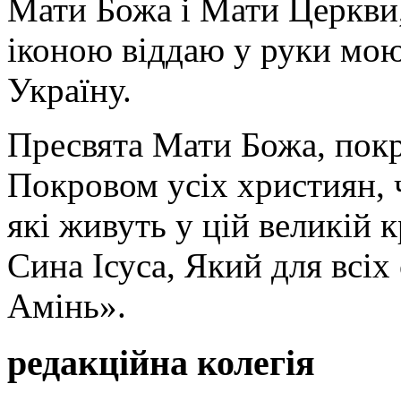
Мати Божа і Мати Церкви
іконою віддаю у руки мою
Україну.
Пресвята Мати Божа, пок
Покровом усіх християн, ч
які живуть у цій великій к
Сина Ісуса, Який для всі
Амінь».
редакційна колегія