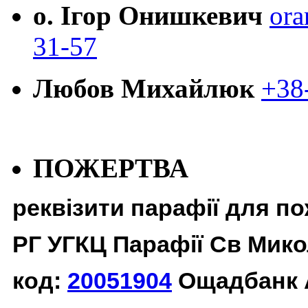
о. Ігор Онишкевич
ora
31-57
Любов Михайлюк
+38
ПОЖЕРТВА
реквізити парафії для п
РГ УГКЦ Парафії Св Мико
код:
20051904
Ощадбанк 