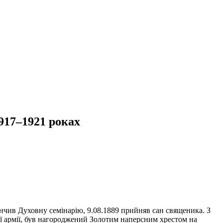
1917–1921 роках
кінчив Духовну семінарію, 9.08.1889 прийняв сан священика. З
ої армії, був нагороджений Золотим наперсним хрестом на