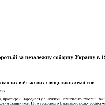
оротьбі за незалежну соборну Україну в 
ІДОМІШИХ ВІЙСЬКОВИХ СВЯЩЕНИКІВ АРМІЇ УНР
вич
, протоієрей. Народився у с. Жукітки Чернігівської губернії. За
лковим священиком 13-го гусарського Нарвського полку російськ