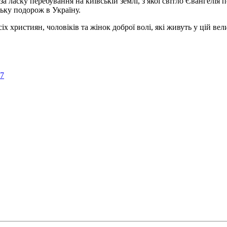
а ласку перебування на київській землі, з якої світло Євангелія 
ьку подорож в Україну.
ристиян, чоловіків та жінок доброї волі, які живуть у цій велик
57