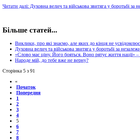
Читати далі: Духовна велич та військова звитяга у боротьбі за
Більше статей...
Виклики, про які знаємо, але яких до кінця не усвідомлю
Духовна велич та військова звитяга у боротьбі за незалеж
«Слово має ціну. Його бояться. Воно рятує життя нації»
Народе мій, до тебе вже не верну?
Сторінка 5 з 91
«
Початок
Попередня
1
2
3
4
5
6
7
8