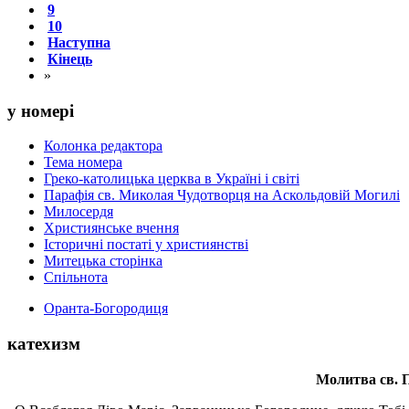
9
10
Наступна
Кінець
»
у номері
Колонка редактора
Тема номера
Греко-католицька церква в Україні і світі
Парафія св. Миколая Чудотворця на Аскольдовій Могилі
Милосердя
Християнське вчення
Історичні постаті у християнстві
Митецька сторінка
Спільнота
Оранта-Богородиця
катехизм
Молитва св.
П