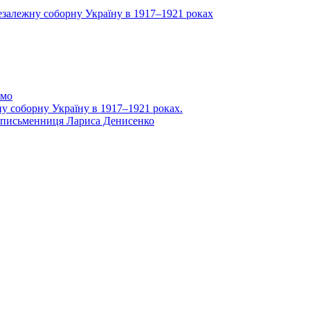
 незалежну соборну Україну в 1917–1921 роках
ємо
ну соборну Україну в 1917–1921 роках.
 – письменниця Лариса Денисенко