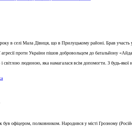
року в селі Мала Дівиця, що в Прилуцькому районі. Брав участь у
ої агресії проти України пішов добровольцем до батальйону «Айд
і світлою людиною, яка намагалася всім допомогти. З будь-якої н
ка
а
 був офіцером, полковником. Народився у місті Грозному (Російс