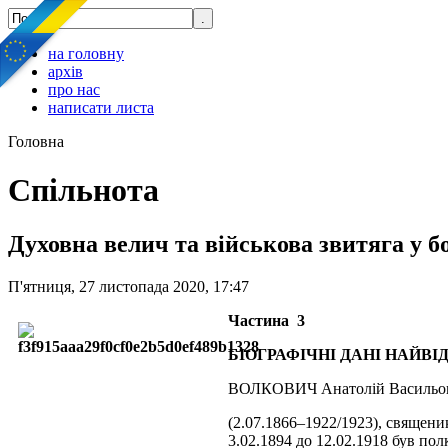
на головну
архів
про нас
написати листа
Головна
Спільнота
Духовна велич та військова звитяга у б
П'ятниця, 27 листопада 2020, 17:47
Частина 3
БІОГРАФІЧНІ ДАНІ НАЙВ
ВОЛКОВИЧ Анатолій Васильо
(2.07.1866–1922/1923), священик
3.02.1894 до 12.02.1918 був по