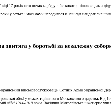
У віці 17 років тато почав кар’єру військового, пішов слідами ді
 роки у батька і моєї мами народилася я. Він був найдбайливішим 
а звитяга у боротьбі за незалежну собор
 Український військовослужбовець. Сотник Армії Української Де
ровської обл.) у межах тодішнього Московського царства. Від 191
ій війні 1914-1918 років.
Закінчив Миколаївське інженерне учил