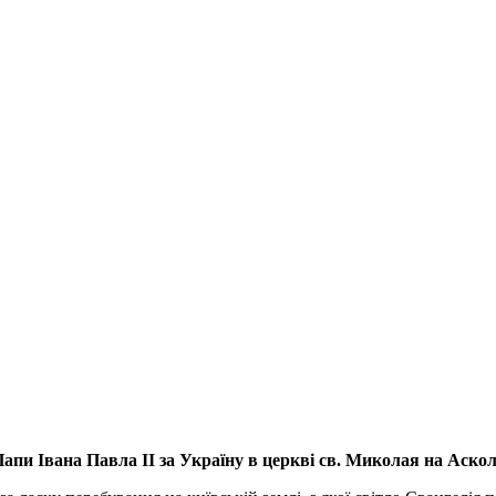
апи Івана Павла ІІ за Україну
в церкві св. Миколая на Аско