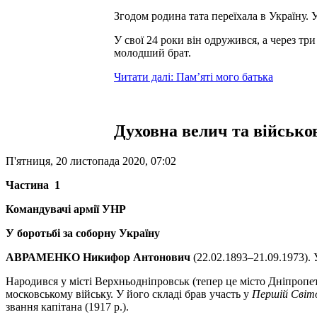
Згодом родина тата переїхала в Україну. 
У свої 24 роки він одружився, а через три
молодший брат.
Читати далі: Пам’яті мого батька
Духовна велич та військов
П'ятниця, 20 листопада 2020, 07:02
Частина 1
Командувачі армії УНР
У боротьбі за соборну Україну
АВРАМЕНКО Никифор Антонович
(22.02.1893–21.09.1973).
Народився у місті Верхньодніпровськ (тепер це місто Дніпропет
московському війську. У його складі брав участь у
Першій Світов
звання капітана (1917 р.).