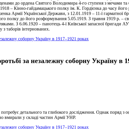
орденами до ордена Святого Володимира 4-го ступеня з мечами та 
.1918 – Кінно-гайдамацького полку ім. К. Гордієнка до часу його
енка Армії Української Держави, з 12.01.1919 – 11-ї гарматної бр
ого полку до його розформування 5.05.1919. З травня 1919 р. – с
яками. З 6.06.1920 – панотець 4-ї Київської запасної бригади АУ
у з таборів інтернованих.
 незалежну соборну Україну в 1917–1921 роках
оротьбі за незалежну соборну Україну в 
а потребує детального та глибокого дослідження. Однак поряд з о
но вмирали у складі частин Армії УНР.
 незалежну соборну Україну в 1917–1921 роках