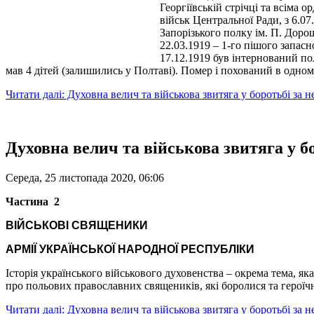
Георгіївській стрічці та всіма 
військ Центральної Ради, з 6.07
Запорізького полку ім. П. Дорош
22.03.1919 – 1-го пішого запасн
17.12.1919 був інтернований пол
мав 4 дітей (залишились у Полтаві). Помер і похований в одном
Читати далі: Духовна велич та військова звитяга у боротьбі за
Духовна велич та військова звитяга у б
Середа, 25 листопада 2020, 06:06
Частина 2
ВІЙСЬКОВІ СВЯЩЕНИКИ
АРМІЇ УКРАЇНСЬКОЇ НАРОДНОЇ РЕСПУБЛІКИ
Історія українського військового духовенства – окрема тема, як
про польових православних священиків, які боролися та героїч
Читати далі: Духовна велич та військова звитяга у боротьбі за