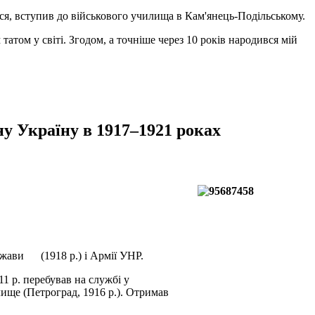
дуся, вступив до військового училища в Кам'янець-Подільському.
татом у світі. Згодом, а точніше через 10 років народився мій
ну Україну в 1917–1921 роках
ржави (1918 р.) і Армії УНР.
1 р. перебував на службі у
ище (Петроград, 1916 р.). Отримав