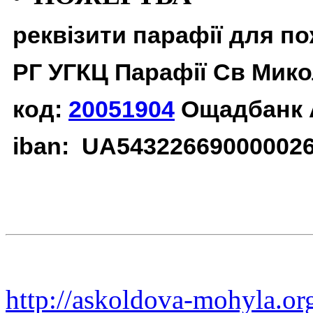
реквізити парафії для п
РГ УГКЦ Парафії Св Мико
код:
20051904
Ощадбанк 
iban: UA54322669000002
http://askoldova-mohyla.or