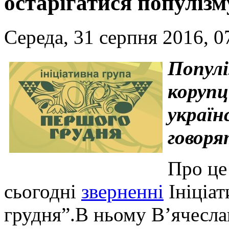
остарігатися популізм
Середа, 31 серпня 2016, 0
Популі
корупц
україн
говоря
Про це
сьогодні
зверненні
Ініціа
грудня”.В ньому В’ячесла