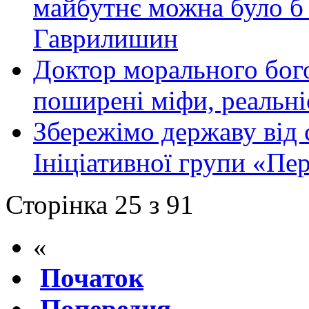
майбутнє можна було б 
Гаврилишин
Доктор морального бого
поширені міфи, реальні
Збережімо державу від 
Ініціативної групи «Пе
Сторінка 25 з 91
«
Початок
Попередня