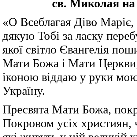
св. Миколая на
«О Всеблагая Діво Маріє,
дякую Тобі за ласку перебу
якої світло Євангелія поши
Мати Божа і Мати Церкви
іконою віддаю у руки мою
Україну.
Пресвята Мати Божа, пок
Покровом усіх християн, ч
які живуть у цій великій к