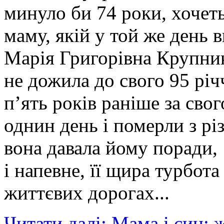
минуло би 74 роки, хочеть
маму, якій у той же день 
Марія Григорівна Крупник
не дожила до свого 95 річ
п’ять років раніше за сво
однин день і померли з рі
вона давала йому поради, 
і напевне, її щира турбота
життєвих дорогах...
Читати далі: Мама і син: 