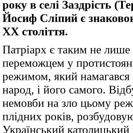
року в селі Заздрість (Т
Йосиф Сліпий є знаково
XX століття.
Патріарх є таким не лише 
переможцем у протистоянн
режимом, який намагався 
народ, і його самого. Від
немовби на зло цьому реж
плідних років, розбудовую
Український католицький 