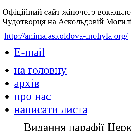
Офіційний сайт жіночого вокальн
Чудотворця на Аскольдовій Могил
http://anima.askoldova-mohyla.org/
E-mail
на головну
архів
про нас
написати листа
Видання парафії Цер