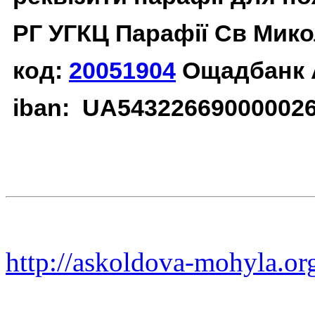
РГ УГКЦ Парафії Св Мико
код:
20051904
Ощадбанк 
iban: UA54322669000002
http://askoldova-mohyla.or