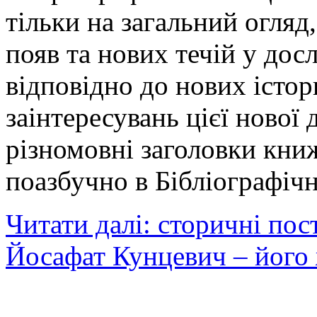
тільки на загальний огляд
появ та нових течій у дос
відповідно до нових істор
заінтересувань цієї нової 
різномовні заголовки книж
поазбучно в Бібліографіч
Читати далі: сторичні пос
Йосафат Кунцевич – його ж