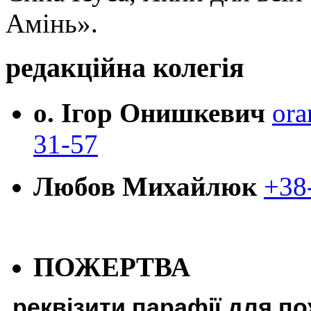
Амінь».
редакційна колегія
о. Ігор Онишкевич
ora
31-57
Любов Михайлюк
+38
ПОЖЕРТВА
реквізити парафії для п