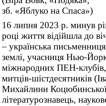
зб. «Яблуко на Спаса»)
16 липня 2023 р. минув рік
році життя відійшла до віч
– українська письменниця,
землі, учасниця Нью-Йорк
міжнародних ПЕН-клубів,
митців-шістдесятників (Ів
Михайлини Коцюбинської,
літературознавець, науков