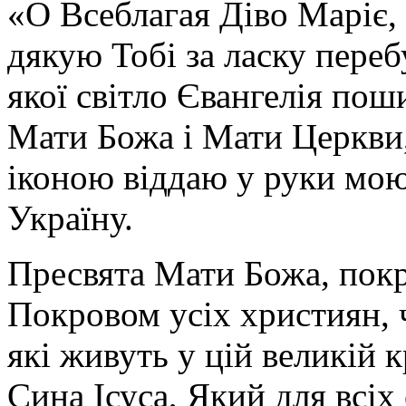
«О Всеблагая Діво Маріє,
дякую Тобі за ласку перебу
якої світло Євангелія поши
Мати Божа і Мати Церкви
іконою віддаю у руки мою
Україну.
Пресвята Мати Божа, пок
Покровом усіх християн, ч
які живуть у цій великій к
Сина Ісуса, Який для всі