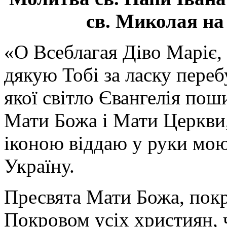
св. Миколая на
«О Всеблагая Діво Маріє,
дякую Тобі за ласку перебу
якої світло Євангелія поши
Мати Божа і Мати Церкви
іконою віддаю у руки мою
Україну.
Пресвята Мати Божа, пок
Покровом усіх християн, ч