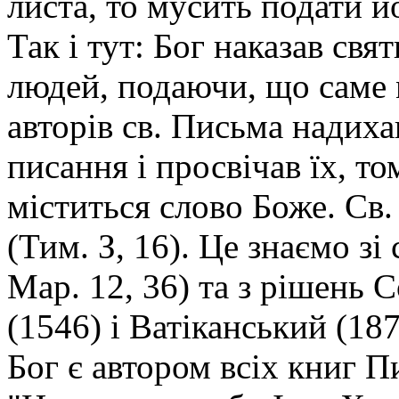
листа, то мусить подати й
Так і тут: Бог наказав св
людей, подаючи, що саме 
авторів св. Письма надихав
писання і просвічав їх, то
міститься слово Боже. Св.
(Тим. З, 16). Це знаємо зі 
Мар. 12, 36) та з рішень
(1546) і Ватіканський (1
Бог є автором всіх книг П