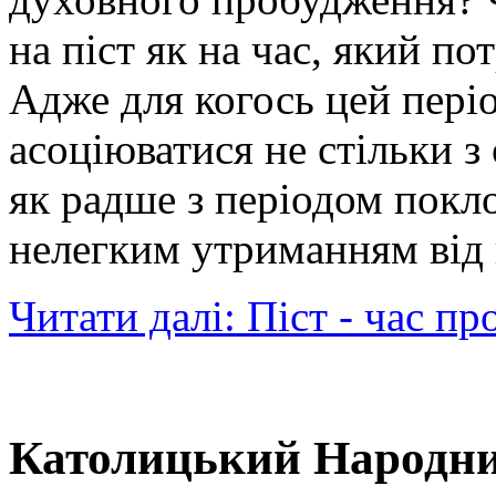
на піст як на час, який по
Адже для когось цей пері
асоціюватися не стільки 
як радше з періодом покло
нелегким утриманням від г
Читати далі: Піст - час пр
Католицький Народни