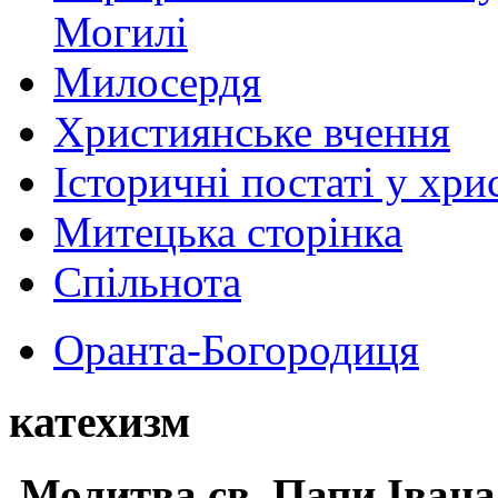
Могилі
Милосердя
Християнське вчення
Історичні постаті у хри
Митецька сторінка
Спільнота
Оранта-Богородиця
катехизм
Молитва св.
Папи Івана