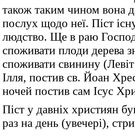
також таким чином вона д
послух щодо неї. Піст існу
людство. Ще в раю Госпо
споживати плоди дерева з
споживати свинину (Левіт
Ілля, постив св. Йоан Хрес
ночей постив сам Ісус Хри
Піст у давніх християн бу
раз на день (увечері), стр