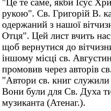
"Це те саме, якби Ісус Хр
рукою". Св. Григорій В. ка
одержаний з нашої вітчизн
Отця". Цей лист вчить нас
щоб вернутися до вітчизн
іншому місці св. Августин
промовив через авторів св
"Автори св. книг служили 
Вони були для Св. Духа ти
музиканта (Атенаг.).