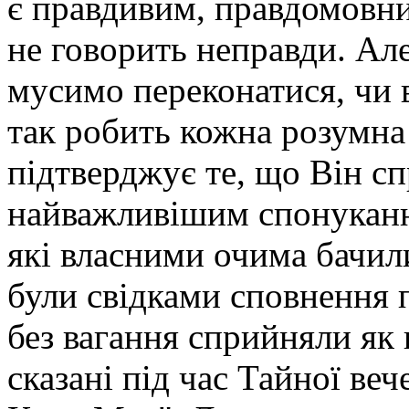
є правдивим, правдомовни
не говорить неправди. Але
мусимо переконатися, чи в
так робить кожна розумна
підтверджує те, що Він сп
найважливішим спонуканн
які власними очима бачили
були свідками сповнення 
без вагання сприйняли як 
сказані під час Тайної веч