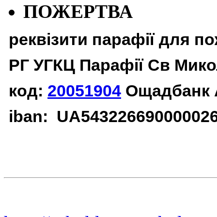
ПОЖЕРТВА
реквізити парафії для п
РГ УГКЦ Парафії Св Мико
код:
20051904
Ощадбанк 
iban: UA54322669000002