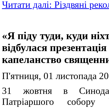
Читати далі: Різдвяні реко
«Я піду туди, куди ніх
відбулася презентаці
капеланство священн
П'ятниця, 01 листопада 20
31 жовтня в Синодал
Патріаршого собору 