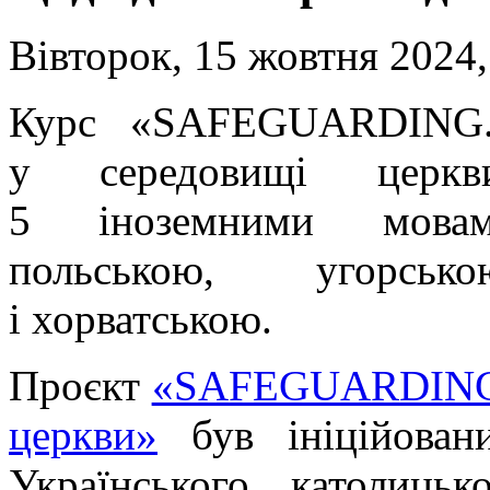
Вівторок, 15 жовтня 2024,
Курс «SAFEGUARDING.
у середовищі церкви
5 іноземними мовами
польською, угорськ
і хорватською.
Проєкт
«SAFEGUARDING. 
церкви»
був ініційован
Українського католицьк