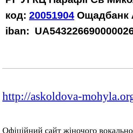
код:
20051904
Ощадбанк 
iban: UA54322669000002
http://askoldova-mohyla.or
Офіційний сайт жіночого вокальн