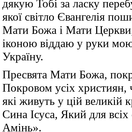
дякую Тобі за ласку перебу
якої світло Євангелія поши
Мати Божа і Мати Церкви
іконою віддаю у руки мою
Україну.
Пресвята Мати Божа, пок
Покровом усіх християн, ч
які живуть у цій великій к
Сина Ісуса, Який для всі
Амінь».