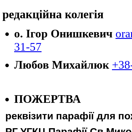
редакційна колегія
о. Ігор Онишкевич
ora
31-57
Любов Михайлюк
+38
ПОЖЕРТВА
реквізити парафії для п
РГ УГКЦ Парафії Св Мико