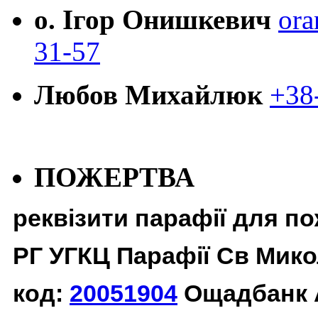
о. Ігор Онишкевич
ora
31-57
Любов Михайлюк
+38
ПОЖЕРТВА
реквізити парафії для п
РГ УГКЦ Парафії Св Мико
код:
20051904
Ощадбанк 