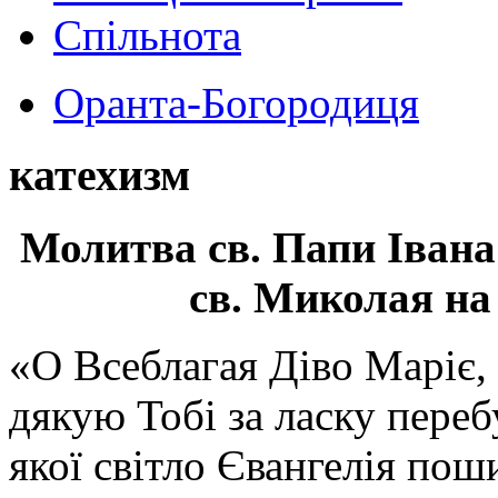
Спільнота
Оранта-Богородиця
катехизм
Молитва св.
Папи Івана
св. Миколая на
«О Всеблагая Діво Маріє,
дякую Тобі за ласку перебу
якої світло Євангелія поши