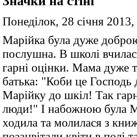
Значки на стіні
Понеділок, 28 січня 2013,
Марійка була дуже доброю
послушна. В школі вчилас
гарні оцінки. Мама дуже т
батька: "Коби це Господь
Марійку до шкіл! Так гарн
люди!" І набожною була М
ходила та молилася з книж
позацвітали квіти в полі т