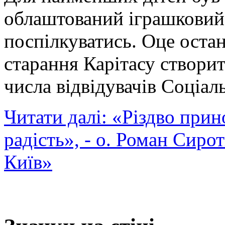
облаштований іграшковий
поспілкуватись. Оце остан
старання Карітасу створи
числа відвідувачів Соціал
Читати далі: «Різдво прин
радість», - о. Роман Сиро
Київ»