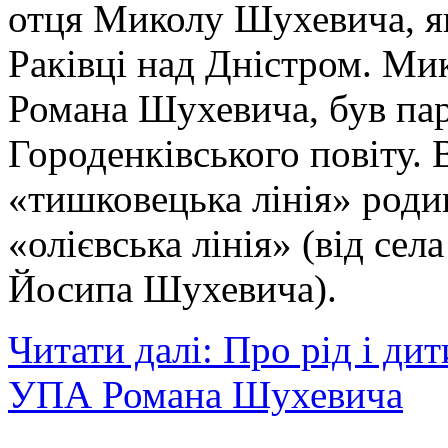
отця Миколу Шухевича, як
Раківці над Дністром. Ми
Романа Шухевича, був пар
Городенківського повіту. 
«тишковецька лінія» роди
«олієвська лінія» (від сел
Йосипа Шухевича).
Читати далі: Про рід і ди
УПА Романа Шухевича