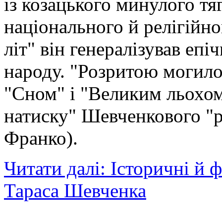
із козацького минулого тя
національного й релігійног
літ" він генералізував епі
народу. "Розритою могило
"Сном" і "Великим льохом
натиску" Шевченкового "р
Франко).
Читати далі: Історичні й 
Тараса Шевченка