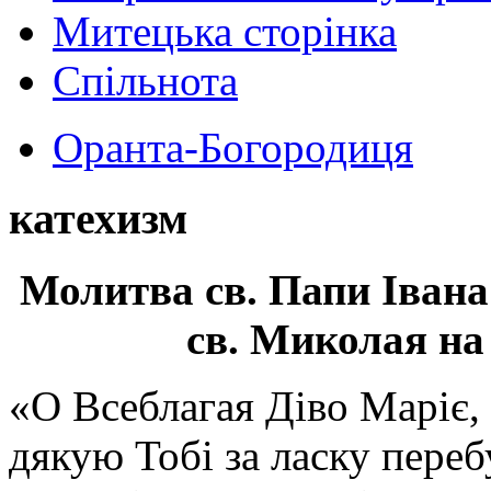
Митецька сторінка
Спільнота
Оранта-Богородиця
катехизм
Молитва св.
Папи Івана
св. Миколая на
«О Всеблагая Діво Маріє,
дякую Тобі за ласку перебу