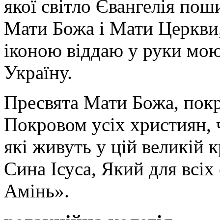
якої світло Євангелія поши
Мати Божа і Мати Церкви
іконою віддаю у руки мою
Україну.
Пресвята Мати Божа, пок
Покровом усіх християн, ч
які живуть у цій великій к
Сина Ісуса, Який для всі
Амінь».