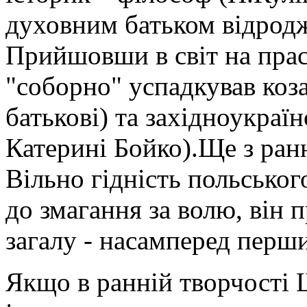
духовним батьком відродж
Прийшовши в світ на прас
"соборно" успадкував коз
батькові) та західноукраї
Катерині Бойко).Ще з ран
Вільно гідність польського
до змагання за волю, він 
загалу - насамперед перш
Якщо в ранній творчості 