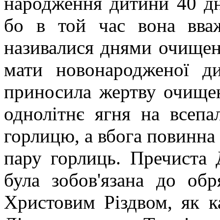
народження дитини 40 дн
бо в той час вона вва
називалися днями очищенн
мати новонародженої д
приносила жертву очищен
однолітнє ягня на всепа
горлицю, а вбога повинна 
пару горлиць. Пречиста 
була зобов'язана до об
Христовим Різдвом, як к