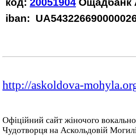
код:
20051904
Ощадбанк 
iban: UA54322669000002
http://askoldova-mohyla.or
Офіційний сайт жіночого вокальн
Чудотворця на Аскольдовій Могил