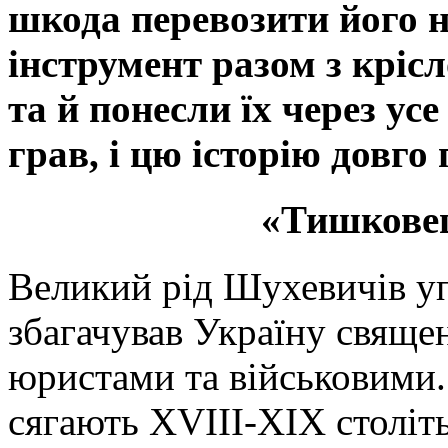
шкода перевозити його н
інструмент разом з кріс
та й понесли їх через ус
грав, і цю історію довго
«Тишкове
Великий рід Шухевичів уп
збагачував Україну свяще
юристами та військовими.
сягають XVIII-XIX століть