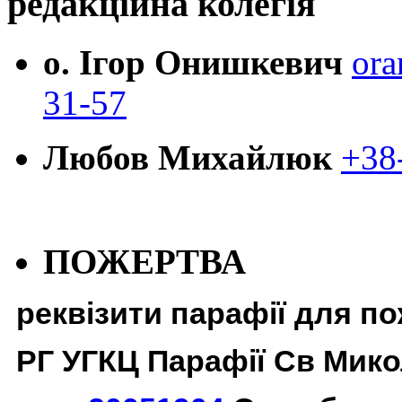
редакційна колегія
о. Ігор Онишкевич
ora
31-57
Любов Михайлюк
+38
ПОЖЕРТВА
реквізити парафії для п
РГ УГКЦ Парафії Св Мико