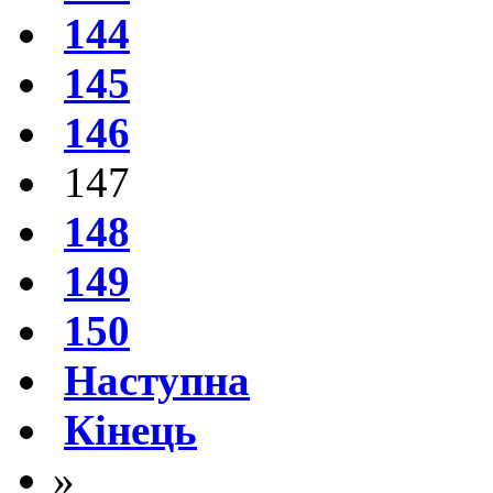
144
145
146
147
148
149
150
Наступна
Кінець
»