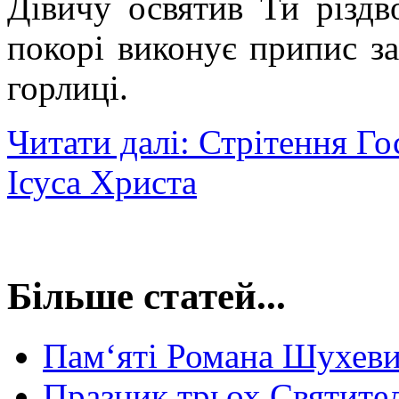
Дівичу освятив Ти різдв
покорі виконує припис за
горлиці.
Читати далі: Стрітення Го
Ісуса Христа
Більше статей...
Пам‘яті Романа Шухев
Празник трьох Святител