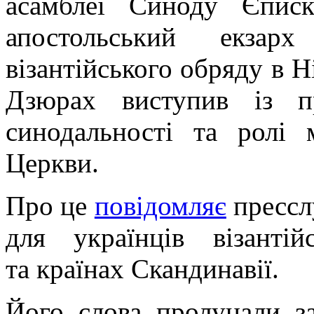
асамблеї Синоду Єписк
апостольський екзар
візантійського обряду в Н
Дзюрах виступив із п
синодальності та ролі 
Церкви.
Про це
повідомляє
прессл
для українців візанті
та країнах Скандинавії.
Його слова пролунали з