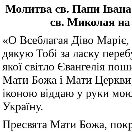
Молитва св.
Папи Івана
св. Миколая на
«О Всеблагая Діво Маріє,
дякую Тобі за ласку перебу
якої світло Євангелія поши
Мати Божа і Мати Церкви
іконою віддаю у руки мою
Україну.
Пресвята Мати Божа, пок