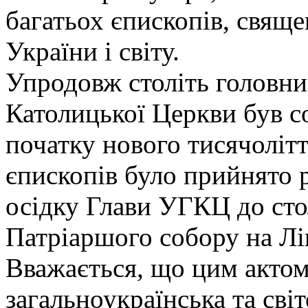
багатьох єпископів, свяще
України і світу.
Упродовж століть головни
Католицької Церкви був с
початку нового тисячолітт
єпископів було прийнято 
осідку Глави УГКЦ до сто
Патріаршого собору на Лі
Вважається, що цим актом
загальноукраїнська та світо