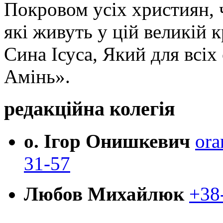
Покровом усіх християн, ч
які живуть у цій великій к
Сина Ісуса, Який для всі
Амінь».
редакційна колегія
о. Ігор Онишкевич
ora
31-57
Любов Михайлюк
+38