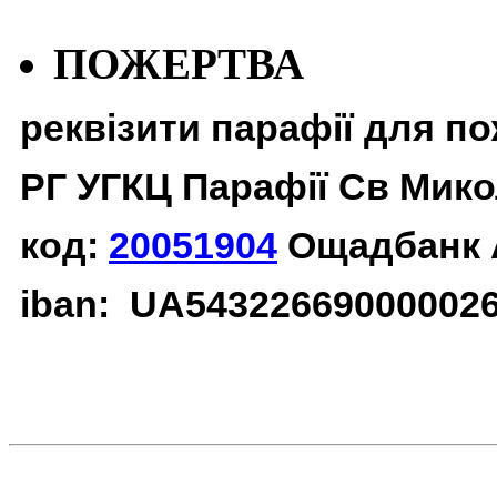
ПОЖЕРТВА
реквізити парафії для п
РГ УГКЦ Парафії Св Мико
код:
20051904
Ощадбанк 
iban: UA54322669000002