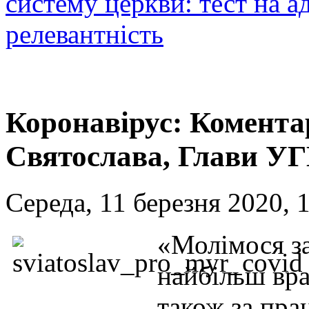
систему церкви: тест на ад
релевантність
Коронавірус: Комент
Святослава, Глави У
Середа, 11 березня 2020, 
«Молімося за 
найбільш вра
також за пра