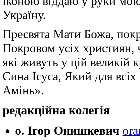
іконою віддаю у руки мою
Україну.
Пресвята Мати Божа, пок
Покровом усіх християн, ч
які живуть у цій великій к
Сина Ісуса, Який для всі
Амінь».
редакційна колегія
о. Ігор Онишкевич
ora