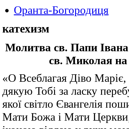
Оранта-Богородиця
катехизм
Молитва св.
Папи Івана
св. Миколая на
«О Всеблагая Діво Маріє,
дякую Тобі за ласку перебу
якої світло Євангелія поши
Мати Божа і Мати Церкви