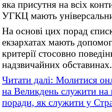
яка присутня на всіх кон
УГКЦ мають універсальни
На основі цих порад єписк
екзархатах мають допомо
критерії стосовно поведі
надзвичайних обставинах.
Читати далі: Молитися он
на Великдень служити на 
поради, як служити у Стр