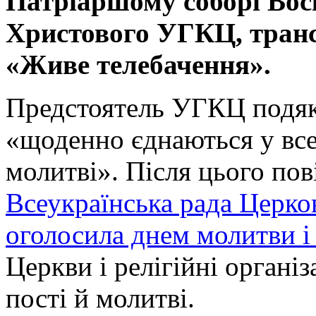
Патріаршому соборі Вос
Христового УГКЦ, транс
«Живе телебачення».
Предстоятель УГКЦ подяку
«щоденно єднаються у всец
молитві». Після цього по
Всеукраїнська рада Церков
оголосила днем молитви і 
Церкви і релігійні організ
пості й молитві.