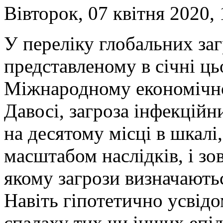
Вівторок, 07 квітня 2020, 
У переліку глобальних заг
представленому в січні ць
Міжнародному економічн
Давосі, загроза інфекцій
на десятому місці в шкалі
масштабом наслідків, і зов
якому загрози визначаютьс
Навіть гіпотетично усві
спалаху тих чи інших епід