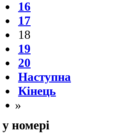
16
17
18
19
20
Наступна
Кінець
»
у номері