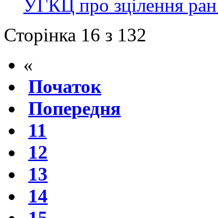
УГКЦ про зцілення ран
Сторінка 16 з 132
«
Початок
Попередня
11
12
13
14
15