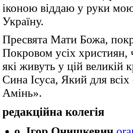
іконою віддаю у руки мою
Україну.
Пресвята Мати Божа, пок
Покровом усіх християн, ч
які живуть у цій великій к
Сина Ісуса, Який для всі
Амінь».
редакційна колегія
о. Ігор Онишкевич
ora