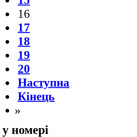
16
17
18
19
20
Наступна
Кінець
»
у номері