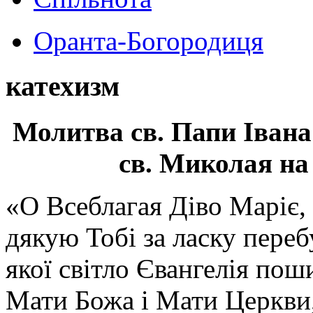
Оранта-Богородиця
катехизм
Молитва св.
Папи Івана
св. Миколая на
«О Всеблагая Діво Маріє,
дякую Тобі за ласку перебу
якої світло Євангелія поши
Мати Божа і Мати Церкви