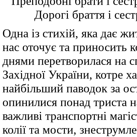
Преподобні брати і сест
Дорогі браття і сест
Одна із стихій, яка дає жи
нас оточує та приносить 
днями перетворилася на с
Західної України, котре х
найбільший паводок за ост
опинилися понад триста н
важливі транспортні магіс
колії та мости, знеструмле