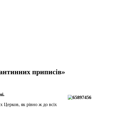
рантинних приписів»
і.
 Церков, як рівно ж до всіх