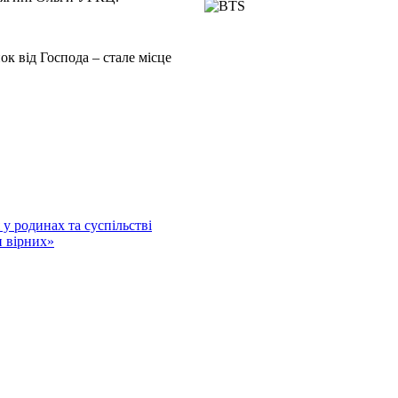
ок від Господа – стале місце
у родинах та суспільстві
и вірних»