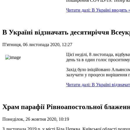
поширення COVID-19. Тепер кара
Читати далі: В Україні вводять
В Україні відзначать десятиріччя Всеук
П'ятниця, 06 листопада 2020, 12:27
Цієї неділі, 8 листопада, відбу
день та в один голос проситиму
Захід було ініційовано Альянсо
залучати у процеси вирішення п
Читати далі: В Україні відзнача
Храм парафії Рівноапостольної блаженн
Понеділок, 26 жовтня 2020, 10:19
З листопада 2019 р. у місті Біла Церква ,Київської області ро