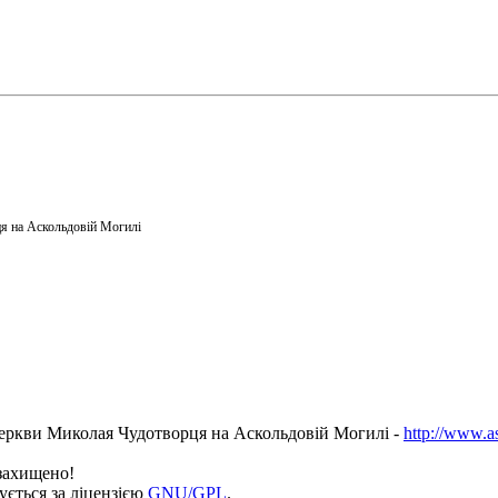
я на Аскольдовій Могилі
еркви Миколая Чудотворця на Аскольдовій Могилі -
http://www.a
 захищено!
ується за ліцензією
GNU/GPL
.