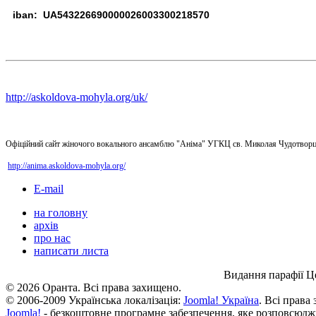
iban: UA543226690000026003300218570
http://askoldova-mohyla.org/uk/
Офіційний сайт жіночого вокального ансамблю "Аніма" УГКЦ св. Миколая Чудотворц
http://anima.askoldova-mohyla.org/
E-mail
на головну
архів
про нас
написати листа
Видання парафії Ц
© 2026 Оранта. Всі права захищено.
© 2006-2009 Українська локалізація:
Joomla! Україна
. Всі права
Joomla!
- безкоштовне програмне забезпечення, яке розповсюдж