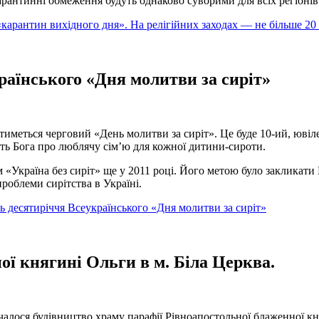
нтинні обмеження будуть однаково суворими для всіх регіонів У
 «карантин вихідного дня». На релігійних заходах — не більше 20
раїнського «Дня молитви за сиріт»
ватиметься черговий «День молитви за сиріт». Це буде 10-ий, юві
ть Бога про люблячу сім’ю для кожної дитини-сироти.
м «Україна без сиріт» ще у 2011 році. Його метою було закликати
роблеми сирітства в Україні.
ть десятиріччя Всеукраїнського «Дня молитви за сиріт»
ої княгині Ольги в м. Біла Церква.
зпочалося будівництво храму парафії Рівноапостольної блаженної 