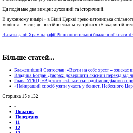
Ця подія має два виміри: духовний та історичний.
В духовному вимірі – в Білій Церкві греко-католицька спільнота
моління – місце, де постійно можна зустрітися з Євхаристійн
Читати далі: Храм парафії Рівноапостольної блаженної княгині 
Більше статей...
Блаженніший Святослав: «Взяти на себе хрест – означає вв
Владика Богдан Дзюрах: довершити якісний перехід від ч
Глава УГКЦ: «Від того, скільки сьогодні молодіжного про
«Найкращий спосіб узяти участь у бенкеті Небесного Царс
Сторінка 15 з 132
«
Початок
Попередня
11
12
13