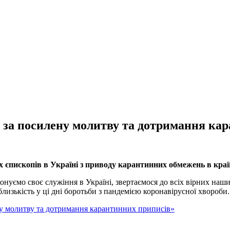
 за посилену молитву та дотримання ка
єпископів в Україні з приводу карантинних обмежень в країн
нуємо своє служіння в Україні, звертаємося до всіх вірних наших
лизькість у ці дні боротьби з пандемією коронавірусної хвороби.
ну молитву та дотримання карантинних приписів»