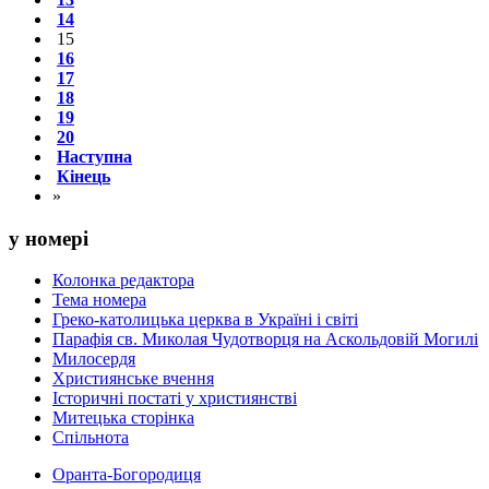
14
15
16
17
18
19
20
Наступна
Кінець
»
у номері
Колонка редактора
Тема номера
Греко-католицька церква в Україні і світі
Парафія св. Миколая Чудотворця на Аскольдовій Могилі
Милосердя
Християнське вчення
Історичні постаті у християнстві
Митецька сторінка
Спільнота
Оранта-Богородиця