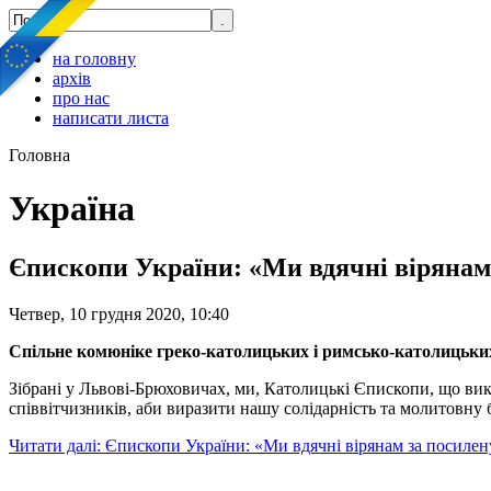
на головну
архів
про нас
написати листа
Головна
Україна
Єпископи України: «Ми вдячні вірянам
Четвер, 10 грудня 2020, 10:40
Спільне комюніке греко-католицьких і римсько-католицьких 
Зібрані у Львові-Брюховичах, ми, Католицькі Єпископи, що вико
співвітчизників, аби виразити нашу солідарність та молитовну б
Читати далі: Єпископи України: «Ми вдячні вірянам за посиле