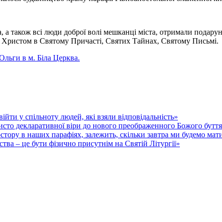
, а також всі люди доброї волі мешканці міста, отримали подарун
им Христом в Святому Причасті, Святих Тайнах, Святому Письмі.
Ольги в м. Біла Церква.
ійти у спільноту людей, які взяли відповідальність»
исто декларативної віри до нового преображенного Божого буття 
стору в наших парафіях, залежить, скільки завтра ми будемо мат
тва – це бути фізично присутнім на Святій Літургії»