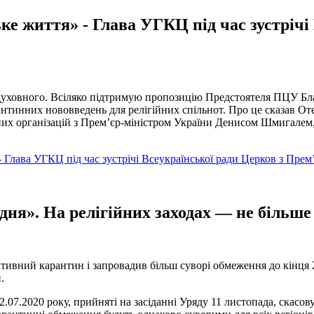
ке життя» - Глава УГКЦ під час зустрічі
з духовного. Всіляко підтримую пропозицію Предстоятеля ПЦУ Б
рантинних нововведень для релігійних спільнот. Про це сказав 
ійних організацій з Прем’єр-міністром України Денисом Шмигалем,
- Глава УГКЦ під час зустрічі Всеукраїнської ради Церков з Прем
дня». На релігійних заходах — не більше
птивний карантин і запровадив більш суворі обмеження до кінця 
.
.07.2020 року, прийняті на засіданні Уряду 11 листопада, скасов