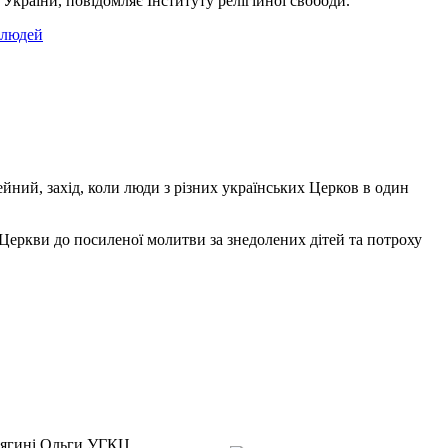
країни, повідомляє Інституту релігійної свободи.
 людей
лейний, захід, коли люди з різних українських Церков в один
 Церкви до посиленої молитви за знедолених дітей та потроху
княгині Ольги УГКЦ.