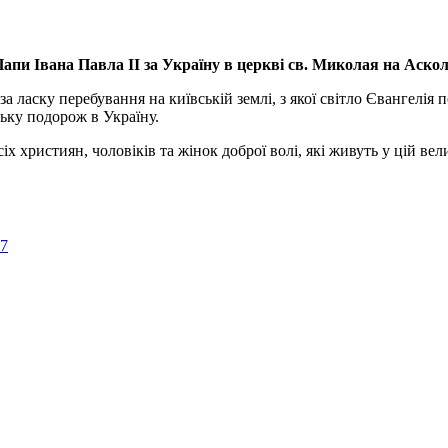
апи Івана Павла ІІ за Україну
в церкві св. Миколая на Аско
а ласку перебування на київській землі, з якої світло Євангелія 
ьку подорож в Україну.
ристиян, чоловіків та жінок доброї волі, які живуть у цій велик
57