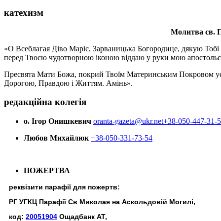
катехизм
Молитва св.
П
«О Всеблагая Діво Маріє, Зарваницька Богородице, дякую Тобі з
перед Твоєю чудотворною іконою віддаю у руки мою апостольс
Пресвята Мати Божа, покрий Твоїм Материнським Покровом усіх х
Дорогою, Правдою і Життям. Амінь».
редакційна колегія
о. Ігор Онишкевич
oranta-gazeta@ukr.net
+38-050-447-31-
Любов Михайлюк
+38-050-331-73-54
ПОЖЕРТВА
реквізити парафії для пожертв:
РГ УГКЦ Парафії Св Миколая на Аскольдовій Могилі,
код:
20051904
Ощадбанк АТ,