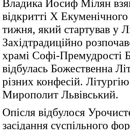
Владика Йосиф Мілян взяв
відкритті Х Екуменічного
тижня, який стартував у Л
Західтрадиційно розпочав
храмі Софі-Премудрості Б
відбулась Божественна Літ
різних конфесій. Літургію
Мирополит Львівський.
Опісля відбулося Урочист
засідання суспільного фо