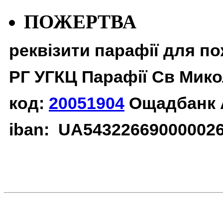
ПОЖЕРТВА
реквізити парафії для п
РГ УГКЦ Парафії Св Мико
код:
20051904
Ощадбанк 
iban: UA54322669000002