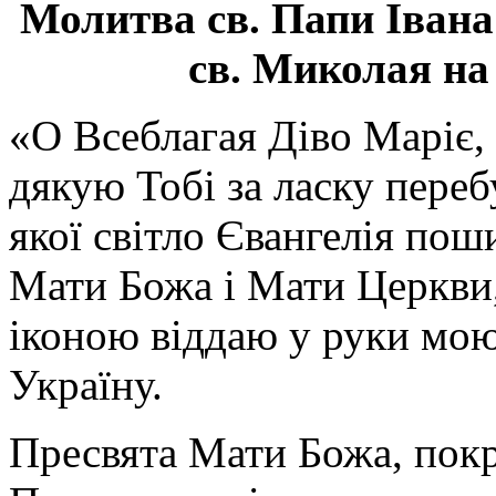
Молитва св.
Папи Івана
св. Миколая на
«О Всеблагая Діво Маріє,
дякую Тобі за ласку перебу
якої світло Євангелія поши
Мати Божа і Мати Церкви
іконою віддаю у руки мою
Україну.
Пресвята Мати Божа, пок