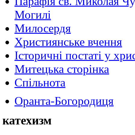
Парафія св. Миколая Чу
Могилі
Милосердя
Християнське вчення
Історичні постаті у хри
Митецька сторінка
Спільнота
Оранта-Богородиця
катехизм