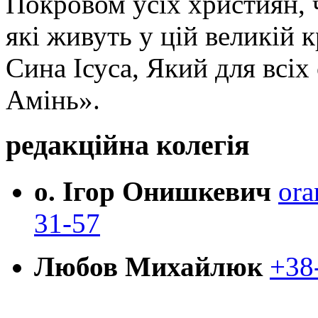
Покровом усіх християн, ч
які живуть у цій великій к
Сина Ісуса, Який для всі
Амінь».
редакційна колегія
о. Ігор Онишкевич
ora
31-57
Любов Михайлюк
+38