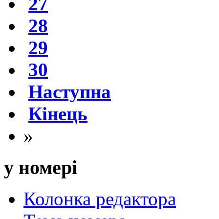
27
28
29
30
Наступна
Кінець
»
у номері
Колонка редактора