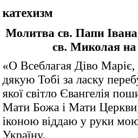
катехизм
Молитва св.
Папи Івана
св. Миколая на
«О Всеблагая Діво Маріє,
дякую Тобі за ласку перебу
якої світло Євангелія поши
Мати Божа і Мати Церкви
іконою віддаю у руки мою
Україну.