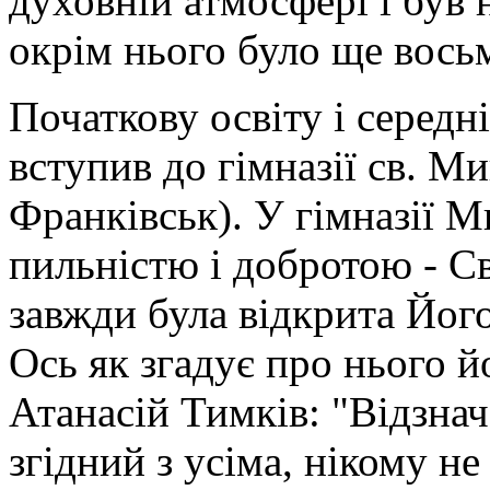
духовній атмосфері і був 
окрім нього було ще восьм
Початкову освіту і середні
вступив до гімназії св. Ми
Франківськ). У гімназії 
пильністю і добротою - Св
завжди була відкрита Йог
Ось як згадує про нього й
Атанасій Тимків: "Відзна
згідний з усіма, нікому н