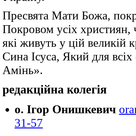
Пресвята Мати Божа, пок
Покровом усіх християн, ч
які живуть у цій великій к
Сина Ісуса, Який для всі
Амінь».
редакційна колегія
о. Ігор Онишкевич
ora
31-57