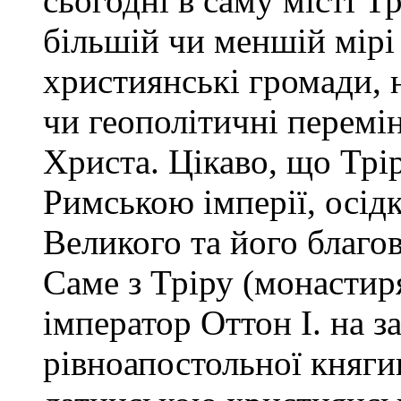
сьогодні в саму місті Тр
більшій чи меншій мір
християнські громади, 
чи геополітичні перемін
Христа. Цікаво, що Трі
Римською імперії, осід
Великого та його благов
Саме з Тріру (монастир
імператор Оттон І. на з
рівноапостольної княги