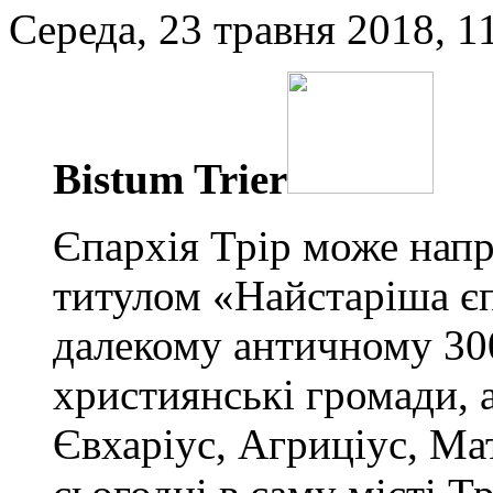
Середа, 23 травня 2018, 1
Bistum
Trier
Єпархія Трір може нап
титулом «Найстаріша є
далекому античному 300
християнські громади, 
Євхаріус, Агриціус, Мат