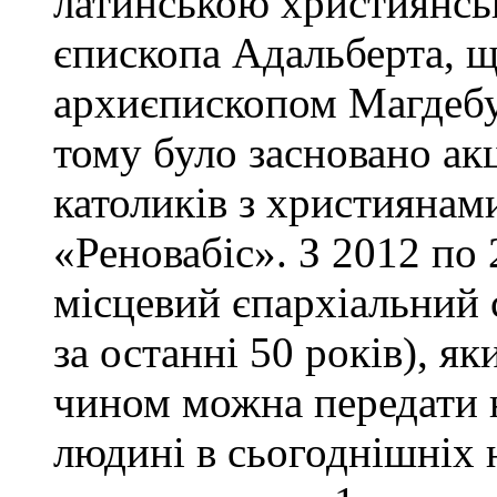
латинською християнськ
єпископа Адальберта, 
архиєпископом Магдебур
тому було засновано ак
католиків з християнами
«Реновабіс». З 2012 по 
місцевий єпархіальний 
за останні 50 років), я
чином можна передати 
людині в сьогоднішніх 