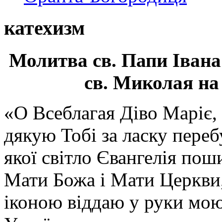
катехизм
Молитва св.
Папи Івана
св. Миколая на
«О Всеблагая Діво Маріє,
дякую Тобі за ласку перебу
якої світло Євангелія поши
Мати Божа і Мати Церкви
іконою віддаю у руки мою