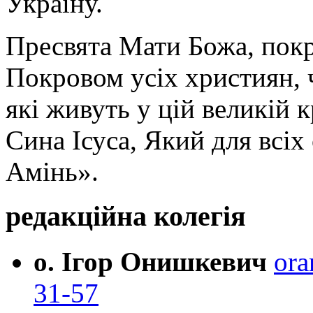
Україну.
Пресвята Мати Божа, пок
Покровом усіх християн, ч
які живуть у цій великій к
Сина Ісуса, Який для всі
Амінь».
редакційна колегія
о. Ігор Онишкевич
ora
31-57