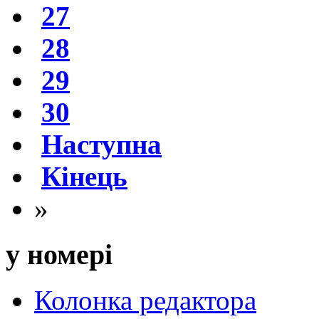
27
28
29
30
Наступна
Кінець
»
у номері
Колонка редактора