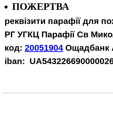
ПОЖЕРТВА
реквізити парафії для п
РГ УГКЦ Парафії Св Мико
код:
20051904
Ощадбанк 
iban: UA54322669000002