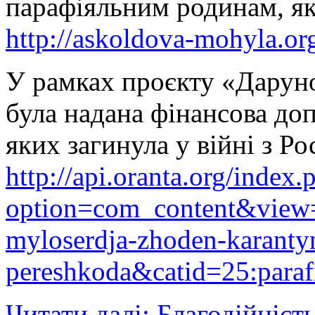
парафіяльним родинам, як
http://askoldova-mohyla.or
У рамках проєкту «Даруно
була надана фінансова до
яких загинула у війні з Ро
http://api.oranta.org/index.
option=com_content&view=a
myloserdja-zhoden-karanty
pereshkoda&catid=25:para
Читати далі: Благодійніст