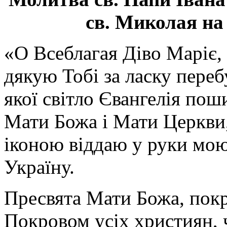
св. Миколая на
«О Всеблагая Діво Маріє,
дякую Тобі за ласку перебу
якої світло Євангелія поши
Мати Божа і Мати Церкви
іконою віддаю у руки мою
Україну.
Пресвята Мати Божа, пок
Покровом усіх християн, ч