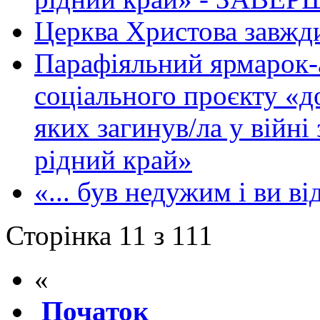
Церква Христова завжд
Парафіяльний ярмарок-
соціального проєкту «д
яких загинув/ла у війні
рідний край»
«... був недужим і ви ві
Сторінка 11 з 111
«
Початок