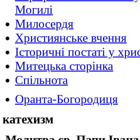
Могилі
Милосердя
Християнське вчення
Історичні постаті у хри
Митецька сторінка
Спільнота
Оранта-Богородиця
катехизм
Молитва св.
Папи Івана