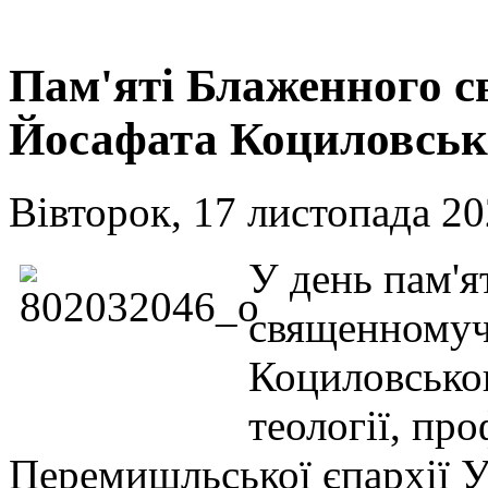
Пам'яті Блаженного 
Йосафата Коциловськ
Вівторок, 17 листопада 20
У день пам'я
священномуч
Коциловськог
теології, пр
Перемишльської єпархії У