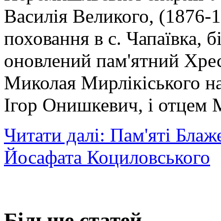
Василія Великого, (1876-
поховання в с. Чапаївка, б
оновлений пам'ятний Хрес
Миколая Мирлікіського на
Ігор Онишкевич, і отцем 
Читати далі: Пам'яті Бла
Йосафата Коциловського
Більше статей...