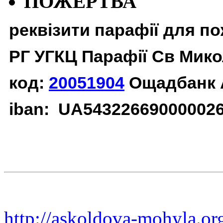
ПОЖЕРТВА
реквізити парафії для п
РГ УГКЦ Парафії Св Мико
код:
20051904
Ощадбанк 
iban: UA54322669000002
http://askoldova-mohyla.or