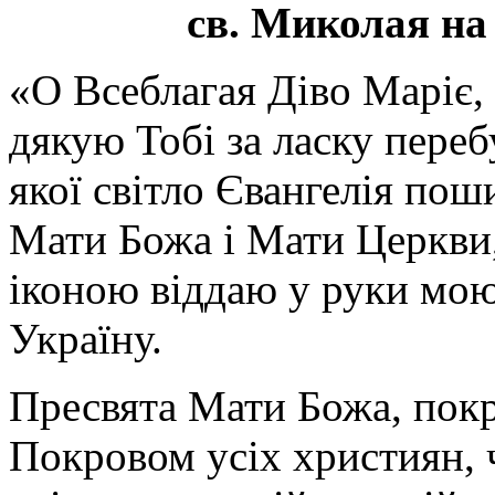
св. Миколая на
«О Всеблагая Діво Маріє,
дякую Тобі за ласку перебу
якої світло Євангелія поши
Мати Божа і Мати Церкви
іконою віддаю у руки мою
Україну.
Пресвята Мати Божа, пок
Покровом усіх християн, ч