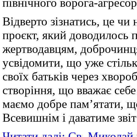
північного ворога-агресора
Відверто зізнатись, це ч
проєкт, який доводилось 
жертводавцям, доброчинця
усвідомити, що уже стільк
своїх батьків через хворо
створіння, що вважає себ
маємо добре пам’ятати, щ
Всевишнім і даватиме звіт
Читати далі: Св. Миколай