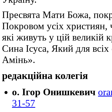
Пресвята Мати Божа, пок
Покровом усіх християн, ч
які живуть у цій великій к
Сина Ісуса, Який для всі
Амінь».
редакційна колегія
о. Ігор Онишкевич
ora
31-57