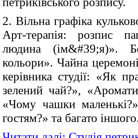
петриківського розпису.
2. Вільна графіка кулько
Арт-терапія: розпис п
людина (ім&#39;я)». Б
кольори». Чайна церемоні
керівника студії: «Як п
зелений чай?», «Аромати
«Чому чашки маленькі?»
гостям?» та багато іншого
Читати далі: Студія петри