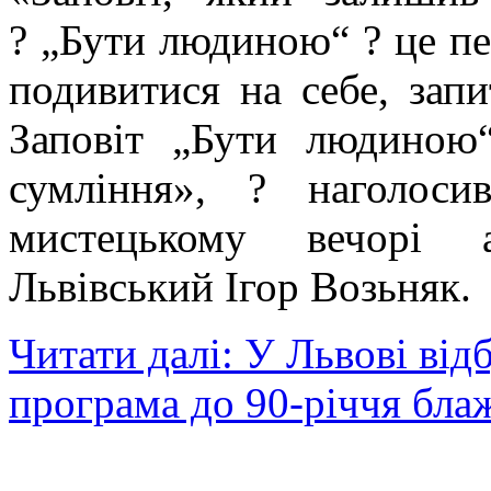
? „Бути людиною“ ? це пе
подивитися на себе, зап
Заповіт „Бути людиною
сумління», ? наголос
мистецькому вечорі 
Львівський Ігор Возьняк.
Читати далі: У Львові ві
програма до 90-річчя бл