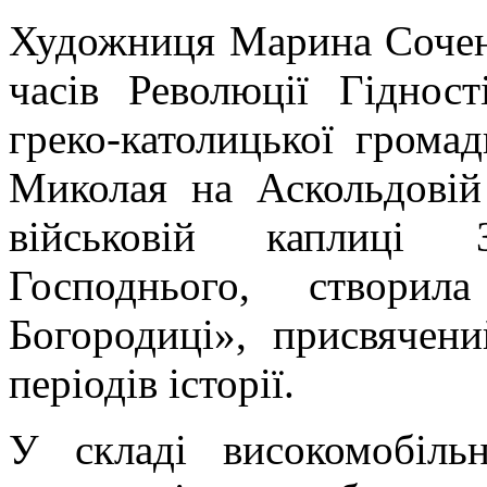
Художниця Марина Соченк
часів Революції Гідност
греко-католицької грома
Миколая на Аскольдовій
військовій каплиці 
Господнього, створил
Богородиці», присвячен
періодів історії.
У складі високомобіль