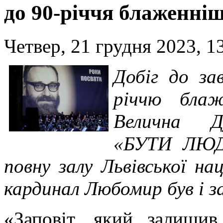
до 90-річчя блаженні
Четвер, 21 грудня 2023, 1
Добіг до за
річчю блаж
Велична Ду
«БУТИ ЛЮД
повну залу Львівської на
кардинал Любомир був і з
«Заповіт, який залиш