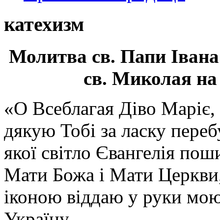
катехизм
Молитва св.
Папи Івана
св. Миколая на
«О Всеблагая Діво Маріє,
дякую Тобі за ласку перебу
якої світло Євангелія поши
Мати Божа і Мати Церкви
іконою віддаю у руки мою
Україну.