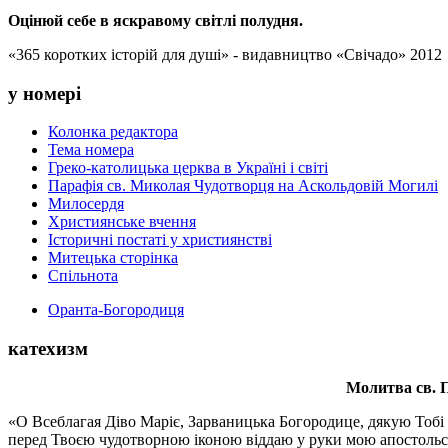
Оцінюй себе в яскравому світлі полудня.
«365 коротких історій для душі» - видавництво «Свічадо» 2012
у номері
Колонка редактора
Тема номера
Греко-католицька церква в Україні і світі
Парафія св. Миколая Чудотворця на Аскольдовій Могилі
Милосердя
Християнське вчення
Історичні постаті у християнстві
Митецька сторінка
Спільнота
Оранта-Богородиця
катехизм
Молитва св.
П
«О Всеблагая Діво Маріє, Зарваницька Богородице, дякую Тобі з
перед Твоєю чудотворною іконою віддаю у руки мою апостольс