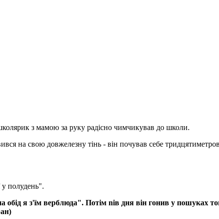
школярик з мамою за руку радісно чимчикував до школи.
ився на свою довжелезну тінь - він почував себе тридцятиметро
 у полудень".
 обід я з'їм верблюда". Потім niв дня він гонив у пошуках то
ан)