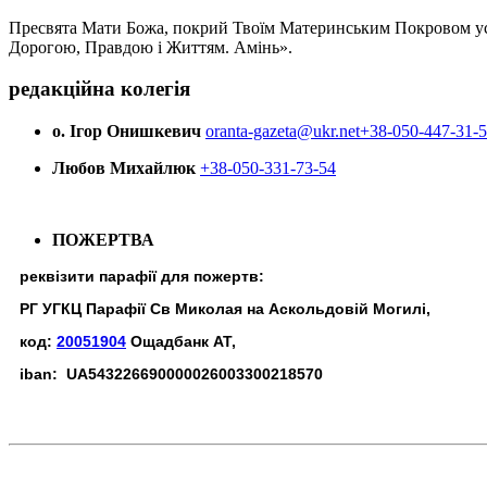
Пресвята Мати Божа, покрий Твоїм Материнським Покровом усіх х
Дорогою, Правдою і Життям. Амінь».
редакційна колегія
о. Ігор Онишкевич
oranta-gazeta@ukr.net
+38-050-447-31-
Любов Михайлюк
+38-050-331-73-54
ПОЖЕРТВА
реквізити парафії для пожертв:
РГ УГКЦ Парафії Св Миколая на Аскольдовій Могилі,
код:
20051904
Ощадбанк АТ,
iban: UA543226690000026003300218570