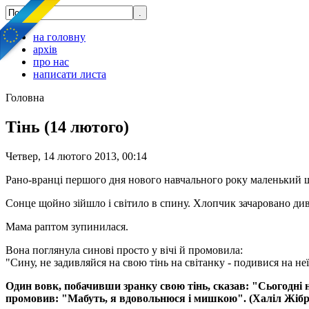
на головну
архів
про нас
написати листа
Головна
Тінь (14 лютого)
Четвер, 14 лютого 2013, 00:14
Рано-вранці першого дня нового навчального року маленький 
Сонце щойно зійшло і світило в спину. Хлопчик зачаровано див
Мама раптом зупинилася.
Вона поглянула синові просто у вічі й промовила:
"Сину, не задивляйся на свою тінь на світанку - подивися на неї
Один вовк, побачивши зранку свою тінь, сказав: "Сьогодні на
промовив: "Мабуть, я вдовольнюся і мишкою". (Халіл Жібр