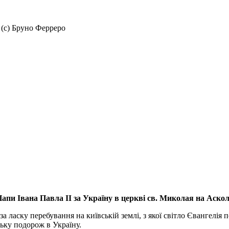
 (с) Бруно Ферреро
апи Івана Павла ІІ за Україну
в церкві св. Миколая на Аско
а ласку перебування на київській землі, з якої світло Євангелія 
ьку подорож в Україну.