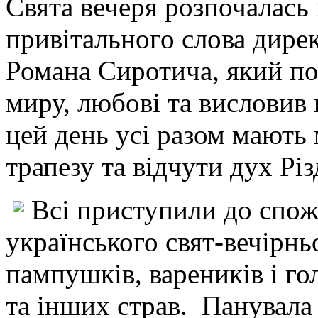
Свята вечеря розпочалась 
привітального слова дирек
Романа Сиротича, який по
миру, любові та висловив 
цей день усі разом мають
трапезу та відчути дух Різ
Всі приступили до спож
українського свят-вечірньо
пампушків, вареників і го
та інших страв. Панувала