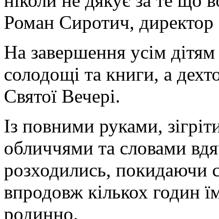
ніколи не дякує за те що в
Роман Сиротич, директор 
На завершення усім дітям
солодощі та книги, а дехто
Святої Вечері.
Із повними руками, зігрі
обличчями та словами вдя
розходились, покидаючи с
впродовж кількох годин їм
родинно.