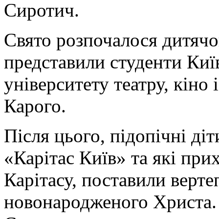
Сиротич.
Свято розпочалося дитяч
представили студенти Киї
університету театру, кіно 
Карого.
Після цього, підопічні ді
«Карітас Київ» та які при
Карітасу, поставили верте
новонародженого Христа.