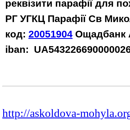
реквізити парафії для п
РГ УГКЦ Парафії Св Мико
код:
20051904
Ощадбанк 
iban: UA54322669000002
http://askoldova-mohyla.or