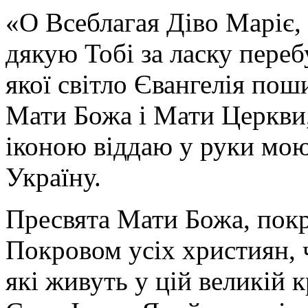
«О Всеблагая Діво Маріє,
дякую Тобі за ласку перебу
якої світло Євангелія поши
Мати Божа і Мати Церкви
іконою віддаю у руки мою
Україну.
Пресвята Мати Божа, пок
Покровом усіх християн, ч
які живуть у цій великій к