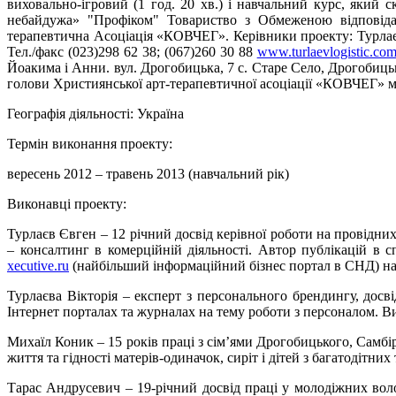
виховально-ігровий (1 год. 20 хв.) і навчальний курс, який с
небайдужа» "Профіком" Товариство з Обмеженою відповіда
терапевтична Асоціація «КОВЧЕГ». Керівники проекту: Турлає
Тел./факс (023)298 62 38; (067)260 30 88
www.turlaevlogistic.com
Йоакима і Анни. вул. Дрогобицька, 7 с. Старе Село, Дрогобицьк
голови Християнської арт-терапевтичної асоціації «КОВЧЕГ» м.
Географія діяльності: Україна
Термін виконання проекту:
вересень 2012 – травень 2013 (навчальний рік)
Виконавці проекту:
Турлаєв Євген – 12 річний досвід керівної роботи на провідни
– консалтинг в комерційній діяльності. Автор публікацій в
xecutive.ru
(найбільший інформаційний бізнес портал в СНД) на
Турлаєва Вікторія – експерт з персонального брендингу, досві
Інтернет порталах та журналах на тему роботи з персоналом. Вих
Михаїл Коник – 15 років праці з сім’ями Дрогобицького, Самбі
життя та гідності матерів-одиначок, сиріт і дітей з багатодітни
Тарас Андрусевич – 19-річний досвід праці у молодіжних вол