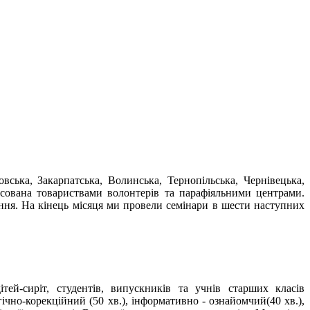
ська, Закарпатська, Волинська, Тернопільська, Чернівецька,
ансована товариствами волонтерів та парафіяльними центрами.
ання. На кінець місяця ми провели семінари в шести наступних
тей-сиріт, студентів, випускників та учнів старших класів
ічно-корекційний (50 хв.), інформативно - ознайомчий(40 хв.),