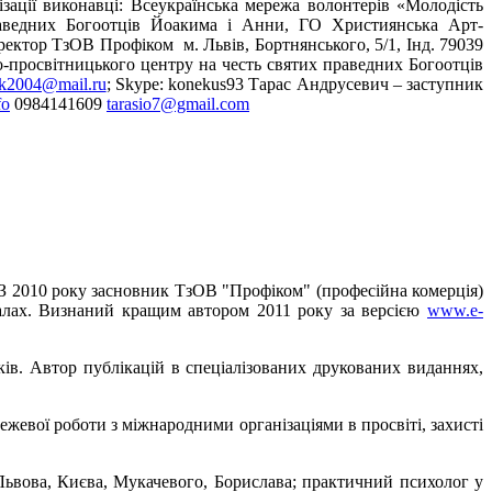
нізації виконавці: Всеукраїнська мережа волонтерів «Молодість
раведних Богоотців Йоакима і Анни, ГО Християнська Арт-
ктор ТзОВ Профіком м. Львів, Бортнянського, 5/1, Інд. 79039
просвітницького центру на честь святих праведних Богоотців
k2004@mail.ru
; Skype: konekus93 Тарас Андрусевич – заступник
fo
0984141609
tarasio7@gmail.com
. З 2010 року засновник ТзОВ "Профіком" (професійна комерція)
талах. Визнаний кращим автором 2011 року за версією
www.e-
оків. Автор публікацій в спеціалізованих друкованих виданнях,
жевої роботи з міжнародними організаціями в просвіті, захисті
Львова, Києва, Мукачевого, Борислава; практичний психолог у