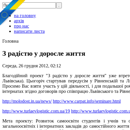
на головну
архів
про нас
написати листа
Головна
З радістю у доросле життя
Середа, 26 грудня 2012, 02:12
Благодійний проект "З радістю у доросле життя" уже втретє
Львівська). Цьогоріч стартував передусім у Рівненській та 
Просимо Вас взяти участь у цій діяльності, і для подальшої 
інтернатах згідно договорів про співпрацю Львівського та Рівне
http://molodost.in.ua/news/
http://www.carpat.info/seminare.html
http://www.turlaevlogistic.com.ua/19
http://www.turlaevlogistic.com.
Мета проекту: Розвиток самоосвіти студентів і учнів та о
загальноосвітніх і інтернатних закладів до самостійного житт