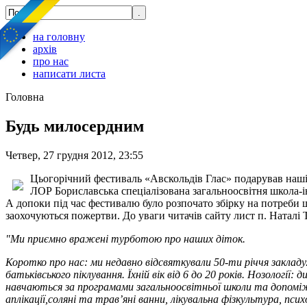
на головну
архів
про нас
написати листа
Головна
Будь милосердним
Четвер, 27 грудня 2012, 23:55
Цьогорічний фестиваль «Авскольдів Глас» подарував наші
ЛОР Бориславська спеціалізована загальноосвітня школа-ін
А допоки під час фестивалю було розпочато збірку на потреби шк
заохочуються пожертви. До уваги читачів сайту лист п. Наталі
"Ми приємно вражені турботою про наших діток.
Коротко про нас: ми недавно відсвяткували 50-ти річчя закладу.
батьківського піклування. Їхній вік від 6 до 20 років. Нозології
навчаються за програмами загальноосвітньої школи та допоміжно
аплікації,соляні та трав’яні ванни, лікувальна фізкультура, психо