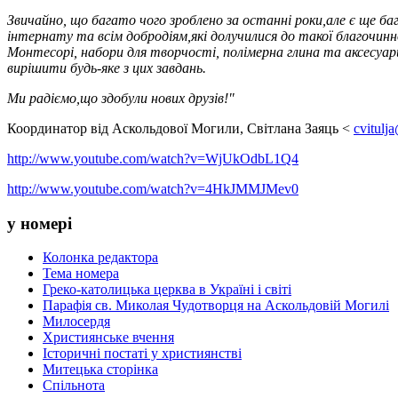
Звичайно, що багато чого зроблено за останні роки,але є ще ба
інтернату та всім добродіям,які долучилися до такої благочинно
Монтесорі, набори для творчості, полімерна глина та аксесуар
вирішити будь-яке з цих завдань.
Ми радіємо,що здобули нових друзів!"
Координатор від Аскольдової Могили, Світлана Заяць <
cvitulj
http://www.youtube.com/watch?v=WjUkOdbL1Q4
http://www.youtube.com/watch?v=4HkJMMJMev0
у номері
Колонка редактора
Тема номера
Греко-католицька церква в Україні і світі
Парафія св. Миколая Чудотворця на Аскольдовій Могилі
Милосердя
Християнське вчення
Історичні постаті у християнстві
Митецька сторінка
Спільнота