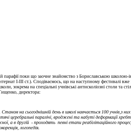
й парафії поки що заочне знайомство з Бориславською школою-ін
тернат І-ІІІ ст.). Сподіваємось, що на наступному фестивалі вже
оли, зокрема на спеціальні учнівські антисколіозні столи та сті
 Тищенко, директора:
 Станом на сьогоднішній день в школі навчається 100 учнів,з них 
: дитячі церебральні паралічі, вроджені та набуті деформації хреб
ї, а в другій - проходять певні етапи реабілітаційного процесу.
корекція, логопедія.