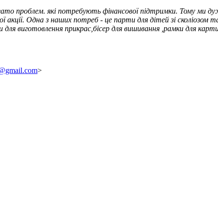
гато проблем. які потребують фінансової підтримки. Тому ми дуже
ї акції. Одна з наших потреб - це парти для дітей зі сколіозом 
и для виготовлення прикрас,бісер для вишивання ,рамки для кар
a@gmail.com
>