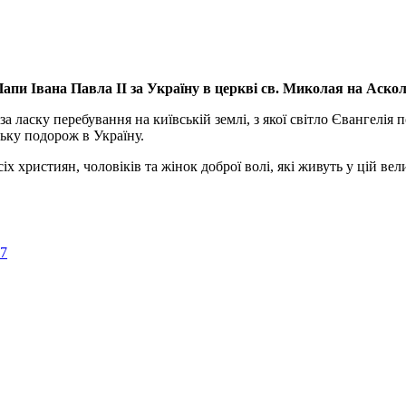
апи Івана Павла ІІ за Україну
в церкві св. Миколая на Аско
а ласку перебування на київській землі, з якої світло Євангелія 
ьку подорож в Україну.
ристиян, чоловіків та жінок доброї волі, які живуть у цій велик
57