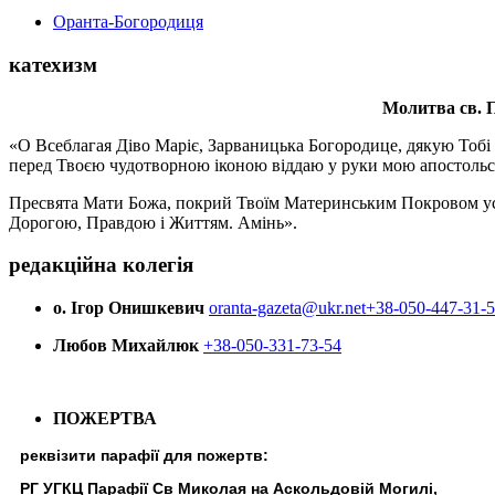
Оранта-Богородиця
катехизм
Молитва св.
П
«О Всеблагая Діво Маріє, Зарваницька Богородице, дякую Тобі з
перед Твоєю чудотворною іконою віддаю у руки мою апостольс
Пресвята Мати Божа, покрий Твоїм Материнським Покровом усіх х
Дорогою, Правдою і Життям. Амінь».
редакційна колегія
о. Ігор Онишкевич
oranta-gazeta@ukr.net
+38-050-447-31-
Любов Михайлюк
+38-050-331-73-54
ПОЖЕРТВА
реквізити парафії для пожертв:
РГ УГКЦ Парафії Св Миколая на Аскольдовій Могилі,