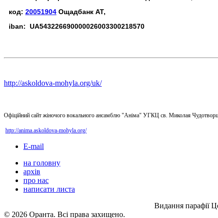
код:
20051904
Ощадбанк АТ,
iban: UA543226690000026003300218570
http://askoldova-mohyla.org/uk/
Офіційний сайт жіночого вокального ансамблю "Аніма" УГКЦ св. Миколая Чудотворц
http://anima.askoldova-mohyla.org/
E-mail
на головну
архів
про нас
написати листа
Видання парафії Ц
© 2026 Оранта. Всі права захищено.