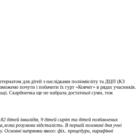
тернатом для дітей з наслідками поліомієліту та ДЦП (КЗ
 зможемо почути і побачити їх гурт «Ковчег» в рядах учасників.
льці. Скарбничка ще не набрала достатньої суми, тож
82 дітей інвалідів, 9 дітей сиріт та дітей позбавлених
та,легка розумова відсталість. В першій половині дня учні
 Основні напрямки якого: фіз.. процедури, парафінні