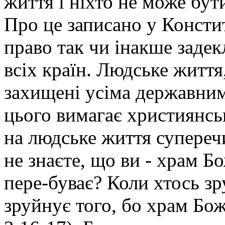
життя і ніхто не може бут
Про це записано у Констит
право так чи інакше заде
всіх країн. Людське життя
захищені усіма державними
цього вимагає християнсь
на людське життя суперечи
не знаєте, що ви - храм Б
пере-буває? Коли хтось з
зруйнує того, бо храм Божи