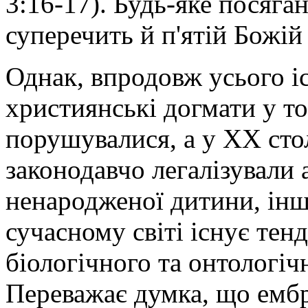
3:16-17). Будь-яке посяга
суперечить й п'ятій Божій 
Однак, впродовж усього і
християнські догмати у то
порушувалися, а у XX стол
законодавчо легалізували 
ненародженої дитини, інш
сучасному світі існує тен
біологічного та онтологіч
Переважає думка, що емб