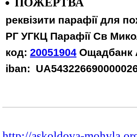
ПОЖЕРТВА
реквізити парафії для п
РГ УГКЦ Парафії Св Мико
код:
20051904
Ощадбанк 
iban: UA54322669000002
http://askoldova-mohyla.or