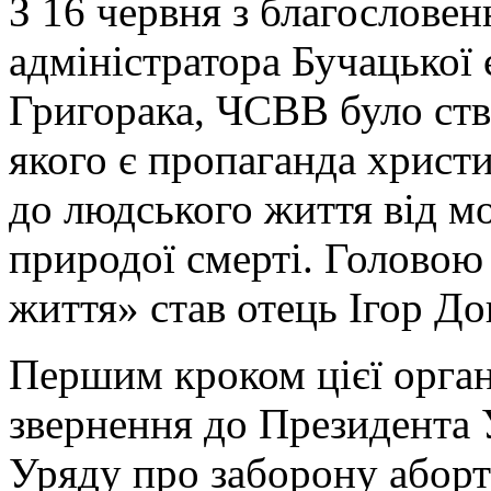
З 16 червня з благослове
адміністратора Бучацької
Григорака, ЧСВВ було ств
якого є пропаганда христ
до людського життя від мо
природої смерті. Головою
життя» став отець Ігор Д
Першим кроком цієї органі
звернення до Президента 
Уряду про заборону аборті