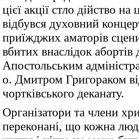
цієї акції стло дійство на
відбувся духовний концер
приїжджих аматорів сцени
вбитих внаслідок абортів 
Апостольським адміністр
о. Дмитром Григораком в
чортківського деканату.
Організатори та члени хр
переконані, що кожна люд