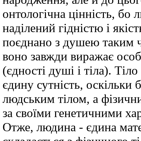
онтологічна цінність, бо
наділений гідністю і якіс
поєднано з душею таким ч
воно завжди виражає особу
(єдності душі і тіла). Тіл
єдину сутність, оскільки 
людським тілом, а фізичн
за своїми генетичними хар
Отже, людина - єдина мате