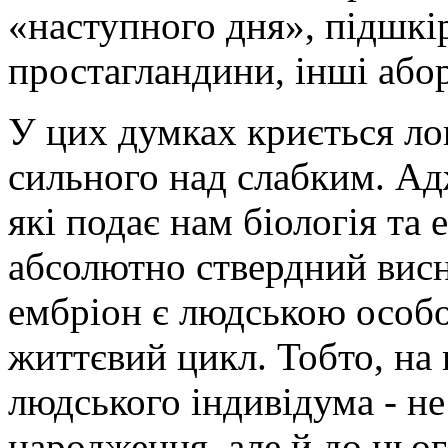
«наступного дня», підшкі
простагландини, інші абор
У цих думках криється лог
сильного над слабким. Ад
які подає нам біологія та
абсолютно ствердний висн
ембріон є людською особо
життєвий цикл. Тобто, на
людського індивідума - н
народження, але й до цьог