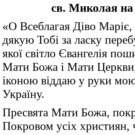
св. Миколая на
«О Всеблагая Діво Маріє,
дякую Тобі за ласку перебу
якої світло Євангелія поши
Мати Божа і Мати Церкви
іконою віддаю у руки мою
Україну.
Пресвята Мати Божа, пок
Покровом усіх християн, ч