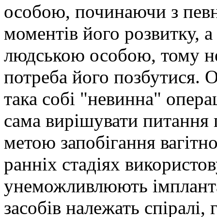
особою, починаючи з певн
моментів його розвитку, а
людською особою, тому не
потреба його позбутися. О
така собі "невинна" опера
сама вирішувати питання 
метою запобігання вагітно
ранніх стадіях використов
унеможливлюють імпланта
засобів належать спіралі,