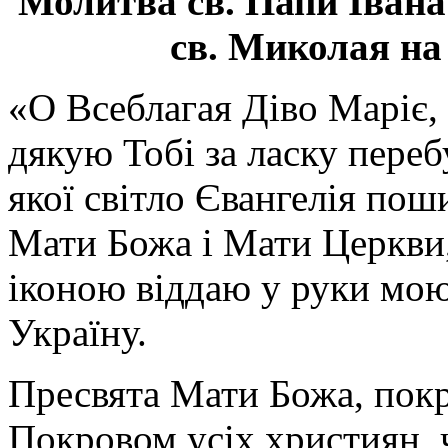
Молитва св.
Папи Івана
св. Миколая на
«О Всеблагая Діво Маріє,
дякую Тобі за ласку перебу
якої світло Євангелія поши
Мати Божа і Мати Церкви
іконою віддаю у руки мою
Україну.
Пресвята Мати Божа, пок
Покровом усіх християн, ч