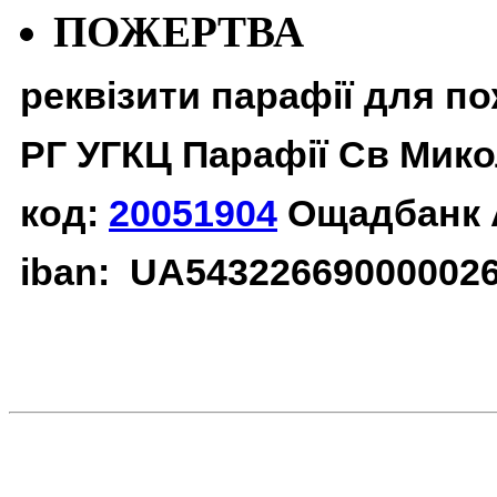
ПОЖЕРТВА
реквізити парафії для п
РГ УГКЦ Парафії Св Мико
код:
20051904
Ощадбанк 
iban: UA54322669000002