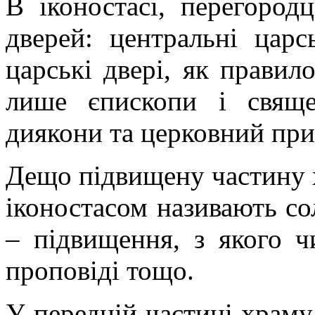
В іконостасі, перегород
дверей: центральні царс
царські двері, як правил
лише єпископи і свяще
диякони та церковний при
Дещо підвищену частину 
іконостасом називають со
– підвищення, з якого ч
проповіді тощо.
У передній частині храму