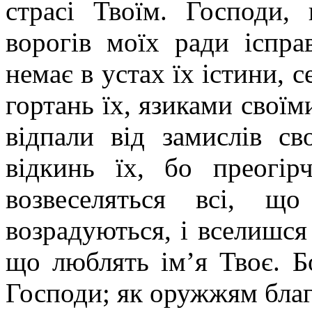
страсі Твоїм. Господи,
ворогів моїх ради іспр
немає в устах їх істини, с
гортань їх, язиками своїм
відпали від замислів св
відкинь їх, бо преогір
возвеселяться всі, щ
возрадуються, і вселишся 
що люблять ім’я Твоє. Б
Господи; як оружжям благ