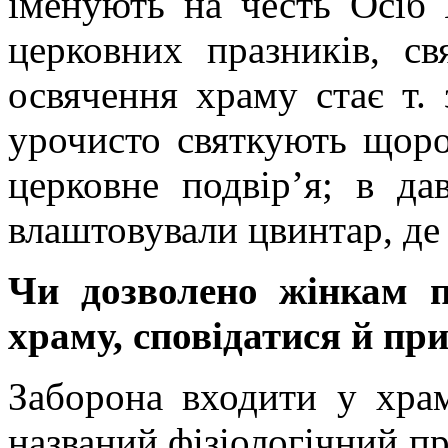
іменують на честь Осіб 
церковних празників, с
освячення храму стає т.
урочисто святкують щоро
церковне подвір’я; в да
влаштовували цвинтар, де
Чи дозволено жінкам п
храму, сповідатися й п
Заборона входити у храм
названий фізіологічний пр