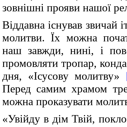
зовнішні прояви нашої ре
Віддавна існував звичай і
молитви. Їх можна поча
наш завжди, нині, і повс
промовляти тропар, конда
дня, «Ісусову молитву»
Перед самим храмом треб
можна проказувати молит
«Увійду в дім Твій, покл