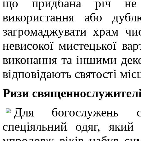
що придбана річ не 
використання або дуб
загромаджувати храм чи
невисокої мистецької вар
виконання та іншими дек
відповідають святості міс
Ризи священнослужителі
Для богослужень св
спеціяльний одяг, який
упродовж віків набув сим