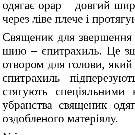
одягає орар – довгий шир
через ліве плече і протягу
Священик для звершення 
шию – єпитрахиль. Це з
отвором для голови, який 
єпитрахиль підперезую
стягують спеціяльними 
убранства священик одя
оздобленого матеріялу.