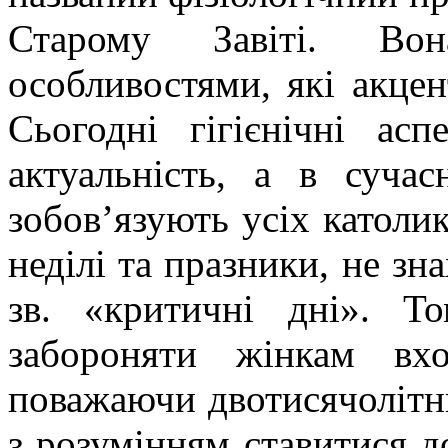
Старому Завіті. Вон
особливостями, які акцен
Сьогодні гігієнічні ас
актуальність, а в суча
зобов’язують усіх католикі
неділі та празники, не зн
зв. «критичні дні». Т
забороняти жінкам вх
поважаючи двотисячолітн
з розумінням ставитися д