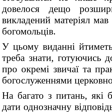
довелося дещо розшир
викладений матеріял мав
богомольців.
У цьому виданні йтиметьс
треба знати, готуючись д
про окремі звичаї та прак
богослуженнями церковног
На багато з питань, які 
дати однозначну відповідь