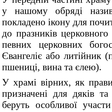
у нашому обряді нази
покладено ікону для почи
до празників церковного 
певних церковних бого
Євангеліє або литійник (
пшениці, вина та єлею).
У храмі вірних, як прави
призначені для дяків та
беруть особливої участи