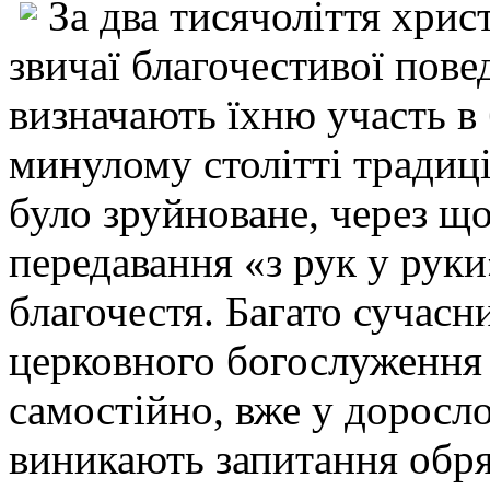
За два тисячоліття хри
звичаї благочестивої повед
визначають їхню участь в
минулому столітті традиц
було зруйноване, через що
передавання «з рук у руки
благочестя. Багато сучасн
церковного богослуження 
самостійно, вже у доросло
виникають запитання обря