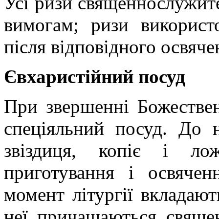
Усі ризи священнослужите
вимогам; ризи використ
після відповідного освяче
Євхаристійний посуд
При звершенні Божествен
спеціяльний посуд. До 
звіздиця, копіє і л
приготування і освячен
момент літургії вкладают
неї причащаються священ