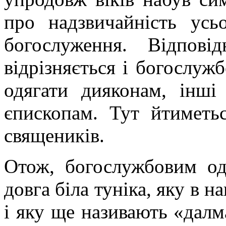
про надзвичайність усь
богослуження. Відпові
відрізняється і богослуж
одягати дияконам, інш
єпископам. Тут йтиметь
священиків.
Отож, богослужбовим од
довга біла туніка, яку в 
і яку ще називають «далм