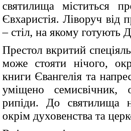
святилища міститься пр
Євхаристія. Ліворуч від 
– стіл, на якому готують 
Престол вкритий спеціяль
може стояти нічого, окр
книги Євангелія та напре
уміщено семисвічник, 
рипіди. До святилища н
окрім духовенства та церк