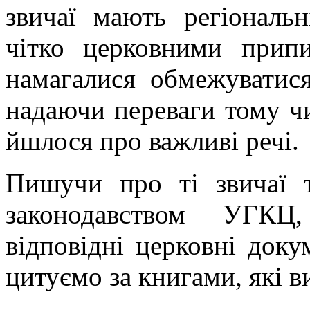
звичаї мають регіональн
чітко церковними прип
намагалися обмежуватис
надаючи переваги тому чи
йшлося про важливі речі.
Пишучи про ті звичаї т
законодавством УГКЦ
відповідні церковні доку
цитуємо за книгами, які 